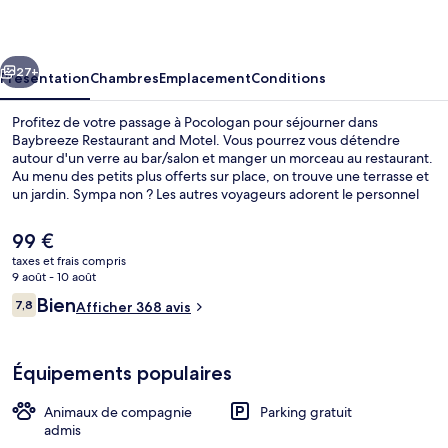
and
Motel
cédent
Suivant
27+
Présentation
Chambres
Emplacement
Conditions
Profitez de votre passage à Pocologan pour séjourner dans
Baybreeze Restaurant and Motel. Vous pourrez vous détendre
autour d'un verre au bar/salon et manger un morceau au restaurant.
Au menu des petits plus offerts sur place, on trouve une terrasse et
un jardin. Sympa non ? Les autres voyageurs adorent le personnel
attentionné.
Le
99 €
prix
taxes et frais compris
actuel
9 août - 10 août
Plage privée
est
Avis
Bien
7,8
Afficher 368 avis
de
7,8 sur 10
voyageurs
99 €.
Équipements populaires
Animaux de compagnie
Parking gratuit
admis