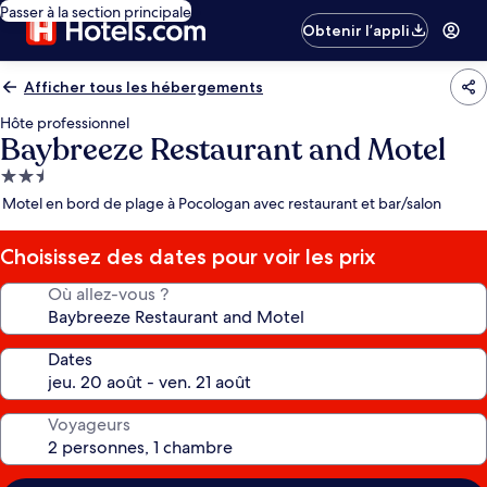
Passer à la section principale
Obtenir l’appli
Afficher tous les hébergements
Hôte professionnel
Baybreeze Restaurant and Motel
Hébergement
2.5 étoiles
Motel en bord de plage à Pocologan avec restaurant et bar/salon
Choisissez des dates pour voir les prix
Où allez-vous ?
Dates
Voyageurs