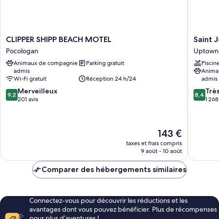
baie
CLIPPER
Saint
CLIPPER SHIPP BEACH MOTEL
Saint 
SHIPP
John
Pocologan
Uptown
BEACH
Harbour
Animaux de compagnie
Parking gratuit
Piscin
MOTEL
Hotel
admis
Anima
Pocologan
Uptown
Wi-Fi gratuit
Réception 24 h/24
admis
9.2
8.4
Merveilleux
Trè
9,2
8,4
sur
sur
201 avis
1 268
10,
10,
Merveilleux,
Très
201 avis
bien,
Le
143 €
1 268 avi
nouveau
taxes et frais compris
prix
9 août - 10 août
est
de
Comparer des hébergements similaires
143 €
Connectez-vous pour découvrir les réductions et les
avantages dont vous pouvez bénéficier. Plus de récompenses
pour plus d’aventures !