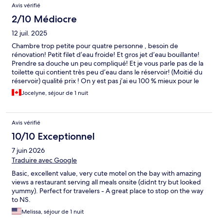
Avis vérifié
2/10 Médiocre
12 juil. 2025
Chambre trop petite pour quatre personne , besoin de
rénovation! Petit filet d’eau froide! Et gros jet d’eau bouillante!
Prendre sa douche un peu compliqué! Et je vous parle pas de la
toilette qui contient très peu d’eau dans le réservoir! (Moitié du
réservoir) qualité prix ! On y est pas j’ai eu 100 % mieux pour le
même prix !
Jocelyne, séjour de 1 nuit
Avis vérifié
10/10 Exceptionnel
7 juin 2026
Traduire avec Google
Basic, excellent value, very cute motel on the bay with amazing
views a restaurant serving all meals onsite (didnt try but looked
yummy). Perfect for travelers - A great place to stop on the way
to NS.
Melissa, séjour de 1 nuit