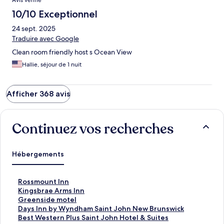
Avis vérifié
10/10 Exceptionnel
24 sept. 2025
Traduire avec Google
Clean room friendly host s Ocean View
Hallie, séjour de 1 nuit
Afficher 368 avis
Continuez vos recherches
Hébergements
L
Rossmount Inn
i
L
Kingsbrae Arms Inn
e
i
L
Greenside motel
n
e
i
L
Days Inn by Wyndham Saint John New Brunswick
o
n
e
i
L
Best Western Plus Saint John Hotel & Suites