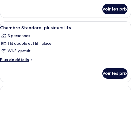
type
de
détails
de
Voir les prix
sur
chambre :
le
Chambre
type
Afficher
Une chambre d’hôtel avec un lit, une t
3
Standard
de
Chambre Standard, plusieurs lits
toutes
chambre
avec
3 personnes
Chambre
les
lits
Standard
1 lit double et 1 lit 1 place
photos
jumeaux,
avec
pour
Wi-Fi gratuit
lits
2
ce
jumeaux,
Plus
Plus de détails
lits
2
type
de
une
lits
détails
de
Voir les prix
place
une
sur
chambre :
place
le
Chambre
type
Standard,
de
chambre
plusieurs
Chambre
lits
Standard,
plusieurs
lits