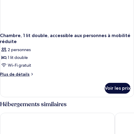
Chambre, 1 lit double, accessible aux personnes à mobilité
réduite
2 personnes
1 lit double
Wi-Fi gratuit
Plus
Plus de détails
de
détails
Voir les prix
sur
le
type
Hébergements similaires
de
chambre
La Defense Apart Hotel
NORTH 
Chambre,
1
lit
double,