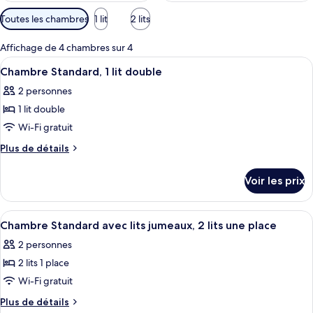
Filtres
Toutes les chambres
1 lit
2 lits
disponibles
pour
Affichage de 4 chambres sur 4
les
Afficher
Une chambre d’hôtel comprenant un lit
11
Chambre Standard, 1 lit double
chambres
toutes
2 personnes
les
1 lit double
photos
pour
Wi-Fi gratuit
ce
Plus
Plus de détails
type
de
détails
de
Voir les prix
sur
chambre :
le
Chambre
type
Afficher
Une chambre double avec deux lits, des
8
Standard,
de
Chambre Standard avec lits jumeaux, 2 lits une place
toutes
chambre
1
2 personnes
Chambre
les
lit
Standard,
2 lits 1 place
photos
double
1
pour
Wi-Fi gratuit
lit
ce
double
Plus
Plus de détails