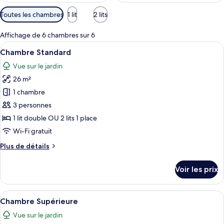
Filtres
Toutes les chambres
1 lit
2 lits
disponibles
pour
Affichage de 6 chambres sur 6
les
Afficher
Une chambre d’hôtel avec deux lits, u
9
Chambre Standard
chambres
toutes
Vue sur le jardin
les
26 m²
photos
pour
1 chambre
ce
3 personnes
type
1 lit double OU 2 lits 1 place
de
Wi-Fi gratuit
chambre :
Plus
Plus de détails
Chambre
de
Standard
détails
Voir les prix
sur
le
type
Afficher
Une chambre d’hôtel avec deux lits, u
9
de
Chambre Supérieure
toutes
chambre
Vue sur le jardin
Chambre
les