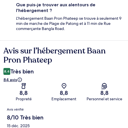
Que puis-je trouver aux alentours de
l'hébergement ?
L'hébergement Baan Pron Phateep se trouve à seulement 9
min de marche de Plage de Patong et à 11 min de Rue
commerçante Bangla Road.
Avis sur l’hébergement Baan
Avis
Pron Phateep
Très bien
8,4
84 avis
8,8
8,8
8,8
Propreté
Emplacement
Personnel et service
Avis
Avis vérifié
8/10 Très bien
15 déc. 2025