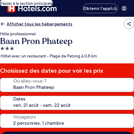
Passer à la section principale
Obtenir l’appli
Afficher tous les hébergements
Hôte professionnel
Baan Pron Phateep
Hébergement
3.0 étoiles
Hôtel avec un restaurant - Plage de Patong à 0,8 km
Choisissez des dates pour voir les prix
Où allez-vous ?
Dates
Voyageurs