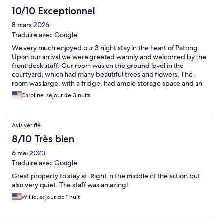
10/10 Exceptionnel
8 mars 2026
Traduire avec Google
We very much enjoyed our 3 night stay in the heart of Patong.
Upon our arrival we were greeted warmly and welcomed by the
front desk staff. Our room was on the ground level in the
courtyard, which had many beautiful trees and flowers. The
room was large, with a fridge, had ample storage space and an
overhead fan, which was delightful at night. Air conditioning
Caroline, séjour de 3 nuits
worked well and the bathroom was spacious as well. Excellent
location, set back from the street so you don’t hear the hustle
and bustle late at night. The location was in easy walking
Avis vérifié
distance to everything in Patong! Would definitely recommend
Baan Pron Phateep for a lovely stay in the heart of Patong.
8/10 Très bien
6 mai 2023
Traduire avec Google
Great property to stay at. Right in the middle of the action but
also very quiet. The staff was amazing!
Willie, séjour de 1 nuit