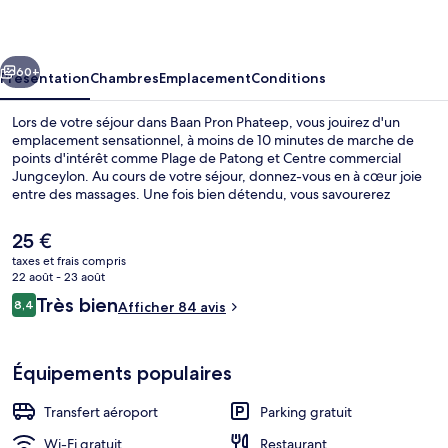
Phateep
cédent
Suivant
60+
Présentation
Chambres
Emplacement
Conditions
Lors de votre séjour dans Baan Pron Phateep, vous jouirez d'un
emplacement sensationnel, à moins de 10 minutes de marche de
points d'intérêt comme Plage de Patong et Centre commercial
Jungceylon. Au cours de votre séjour, donnez-vous en à cœur joie
entre des massages. Une fois bien détendu, vous savourerez
d'autant mieux les délices qui vous attendent au restaurant. Cet
hébergement abrite une terrasse et un jardin, tandis que, petit plus
Le
25 €
pratique, les chambres bénéficient d'un réfrigérateur et un micro-
prix
taxes et frais compris
ondes.
actuel
22 août - 23 août
Extérieur
est
Avis
Très bien
8,4
Afficher 84 avis
de
8,4 sur 10
voyageurs
25 €.
Équipements populaires
Transfert aéroport
Parking gratuit
Wi-Fi gratuit
Restaurant