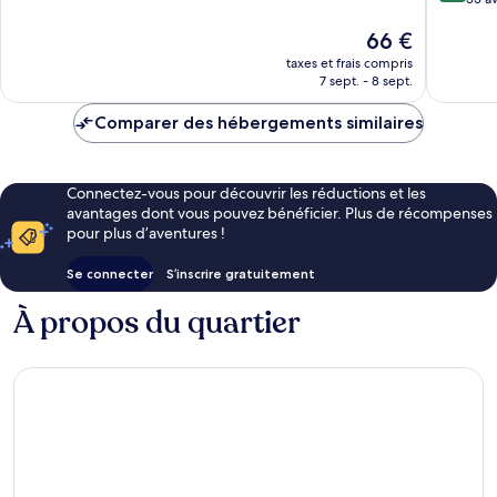
10,
10,
Très
Le
66 €
Excellen
bien,
nouveau
33 avis
644 avis
taxes et frais compris
prix
7 sept. - 8 sept.
est
de
Comparer des hébergements similaires
66 €
Connectez-vous pour découvrir les réductions et les
avantages dont vous pouvez bénéficier. Plus de récompenses
pour plus d’aventures !
Se connecter
S’inscrire gratuitement
À propos du quartier