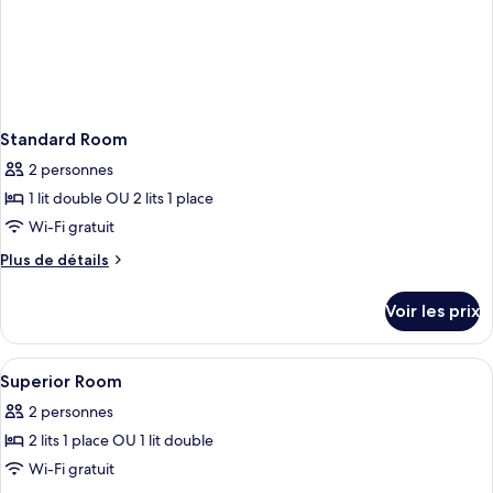
Standard Room
2 personnes
1 lit double OU 2 lits 1 place
Wi-Fi gratuit
Plus
Plus de détails
de
détails
Voir les prix
sur
le
type
Afficher
Une salle de bain avec un rideau de do
2
de
Superior Room
toutes
chambre
2 personnes
Standard
les
Room
2 lits 1 place OU 1 lit double
photos
pour
Wi-Fi gratuit