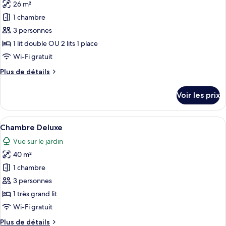
Standard
26 m²
photos
pour
1 chambre
ce
3 personnes
type
1 lit double OU 2 lits 1 place
de
Wi-Fi gratuit
chambre :
Plus
Plus de détails
Chambre
de
Supérieure
détails
Voir les prix
sur
le
type
Afficher
Une chambre d’hôtel avec un lit, un bu
13
de
Chambre Deluxe
toutes
chambre
Vue sur le jardin
Chambre
les
Supérieure
40 m²
photos
pour
1 chambre
ce
3 personnes
type
1 très grand lit
de
Wi-Fi gratuit
chambre :
Plus
Plus de détails