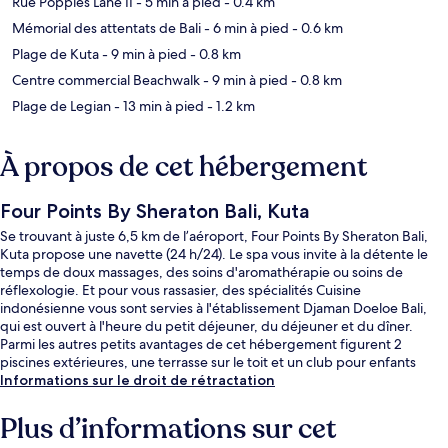
Rue Poppies Lane II
- 5 min à pied
- 0.4 km
Mémorial des attentats de Bali
- 6 min à pied
- 0.6 km
Plage de Kuta
- 9 min à pied
- 0.8 km
Centre commercial Beachwalk
- 9 min à pied
- 0.8 km
Plage de Legian
- 13 min à pied
- 1.2 km
À propos de cet hébergement
Four Points By Sheraton Bali, Kuta
Se trouvant à juste 6,5 km de l’aéroport, Four Points By Sheraton Bali,
Kuta propose une navette (24 h/24). Le spa vous invite à la détente le
temps de doux massages, des soins d'aromathérapie ou soins de
réflexologie. Et pour vous rassasier, des spécialités Cuisine
indonésienne vous sont servies à l'établissement Djaman Doeloe Bali,
qui est ouvert à l'heure du petit déjeuner, du déjeuner et du dîner.
Parmi les autres petits avantages de cet hébergement figurent 2
piscines extérieures, une terrasse sur le toit et un club pour enfants
(gratuit). Les autres voyageurs sont enchantés par le personnel
Informations sur le droit de rétractation
attentionné et la présentation générale.
Plus d’informations sur cet