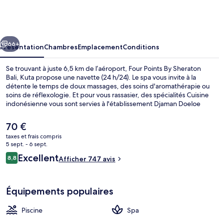
Points
By
Sheraton
cédent
Suivant
Bali,
66+
Présentation
Chambres
Emplacement
Conditions
Kuta
Se trouvant à juste 6,5 km de l’aéroport, Four Points By Sheraton
Bali, Kuta propose une navette (24 h/24). Le spa vous invite à la
détente le temps de doux massages, des soins d'aromathérapie ou
soins de réflexologie. Et pour vous rassasier, des spécialités Cuisine
indonésienne vous sont servies à l'établissement Djaman Doeloe
Bali, qui est ouvert à l'heure du petit déjeuner, du déjeuner et du
dîner. Parmi les autres petits avantages de cet hébergement
Le
70 €
figurent 2 piscines extérieures, une terrasse sur le toit et un club
prix
taxes et frais compris
pour enfants (gratuit). Les autres voyageurs sont enchantés par le
actuel
5 sept. - 6 sept.
personnel attentionné et la présentation générale.
Sert le déjeuner et le dîner
est
Avis
Excellent
8,8
Afficher 747 avis
de
8,8 sur 10
voyageurs
70 €.
Équipements populaires
Piscine
Spa