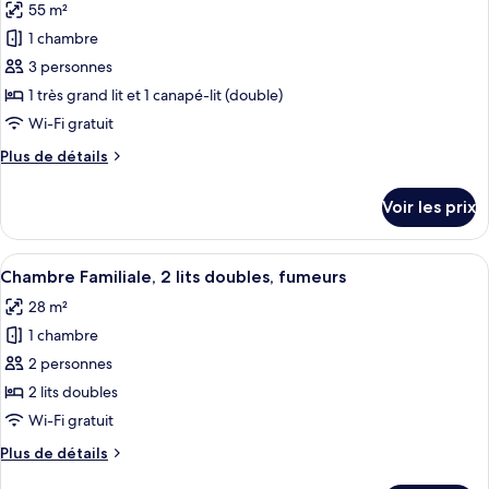
55 m²
Suite
les
Junior,
1 chambre
photos
1
pour
3 personnes
chambre
ce
1 très grand lit et 1 canapé-lit (double)
type
Wi-Fi gratuit
de
Plus
Plus de détails
chambre :
de
Suite,
détails
Voir les prix
sur
1
le
chambre
type
Afficher
Une chambre d’hôtel avec deux lits, un
8
de
Chambre Familiale, 2 lits doubles, fumeurs
toutes
chambre
28 m²
Suite,
les
1
1 chambre
photos
chambre
pour
2 personnes
ce
2 lits doubles
type
Wi-Fi gratuit
de
Plus
Plus de détails
chambre :
de