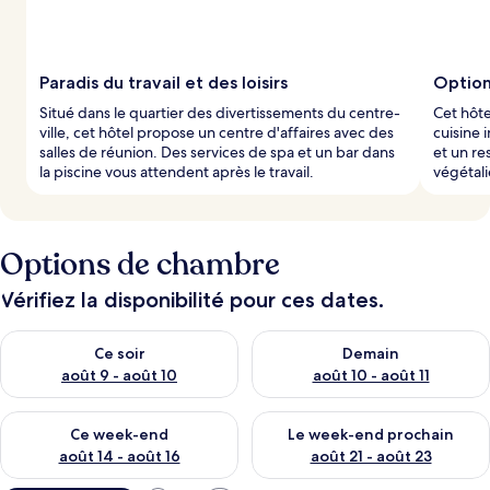
Paradis du travail et des loisirs
Option
Situé dans le quartier des divertissements du centre-
Cet hôte
ville, cet hôtel propose un centre d'affaires avec des
cuisine 
salles de réunion. Des services de spa et un bar dans
et un re
la piscine vous attendent après le travail.
végétali
Options de chambre
Vérifiez la disponibilité pour ces dates.
Vérifier la disponibilité pour ce soir août 9 - août 10
Vérifier la disponibilité pour 
Ce soir
Demain
août 9 - août 10
août 10 - août 11
Vérifier la disponibilité pour ce week-end août 14 - août 16
Vérifier la disponibilité pour
Ce week-end
Le week-end prochain
août 14 - août 16
août 21 - août 23