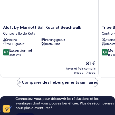
grand
lit,
fumeurs
Aloft
Tribe
Aloft by Marriott Bali Kuta at Beachwalk
Tribe 
by
Bali
Centre-ville de Kuta
Centre-v
Marriott
Kuta
Piscine
Parking gratuit
Piscin
Bali
Beach
Wi-Fi gratuit
Restaurant
Transf
Kuta
Centre-
at
ville
9.4
9.0
Exceptionnel
Mer
9,4
9,0
Beachwalk
de
sur
sur
305 avis
185 a
Centre-
Kuta
10,
10,
Le
81 €
ville
Exceptionnel,
Merveill
nouveau
de
305 avis
185 avis
taxes et frais compris
prix
Kuta
6 sept. - 7 sept.
est
de
Comparer des hébergements similaires
81 €
Connectez-vous pour découvrir les réductions et les
avantages dont vous pouvez bénéficier. Plus de récompenses
pour plus d’aventures !