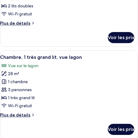
ce
lit,
2 lits doubles
vue
type
Wi-Fi gratuit
piscine
de
Plus
Plus de détails
chambre :
de
Chambre,
détails
Voir les prix
sur
2
le
lits
type
Afficher
Une chambre d’hôtel avec un grand lit
doubles,
10
de
Chambre, 1 très grand lit, vue lagon
toutes
vue
chambre
Vue sur le lagon
Chambre,
les
piscine
2
28 m²
photos
lits
pour
1 chambre
doubles,
ce
vue
3 personnes
piscine
type
1 très grand lit
de
Wi-Fi gratuit
chambre :
Plus
Plus de détails
Chambre,
de
1
détails
Voir les prix
très
sur
le