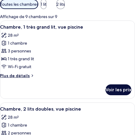
Filtres
Toutes les chambres
1 lit
2 lits
disponibles
pour
Affichage de 9 chambres sur 9
les
Afficher
Une chambre d’hôtel avec un grand lit
11
Chambre, 1 très grand lit, vue piscine
chambres
toutes
28 m²
les
1 chambre
photos
pour
3 personnes
ce
1 très grand lit
type
Wi-Fi gratuit
de
Plus
Plus de détails
chambre :
de
Chambre,
détails
Voir les prix
sur
1
le
très
type
Afficher
Une chambre d’hôtel avec deux lits, u
grand
8
de
Chambre, 2 lits doubles, vue piscine
toutes
lit,
chambre
28 m²
Chambre,
les
vue
1
1 chambre
photos
piscine
très
pour
2 personnes
grand