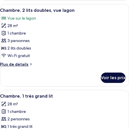
grand
type
Afficher
Une chambre d’hôtel avec deux lits, u
lit,
8
de
Chambre, 2 lits doubles, vue lagon
toutes
vue
chambre
Vue sur le lagon
Chambre,
les
lagon
1
28 m²
photos
très
pour
1 chambre
grand
ce
lit,
3 personnes
vue
type
2 lits doubles
lagon
de
Wi-Fi gratuit
chambre :
Plus
Plus de détails
Chambre,
de
2
détails
Voir les prix
lits
sur
le
doubles,
type
Afficher
Une chambre d’hôtel équipée d’un lit, 
vue
6
de
Chambre, 1 très grand lit
toutes
lagon
chambre
28 m²
Chambre,
les
2
1 chambre
photos
lits
pour
2 personnes
doubles,
ce
vue
1 très grand lit