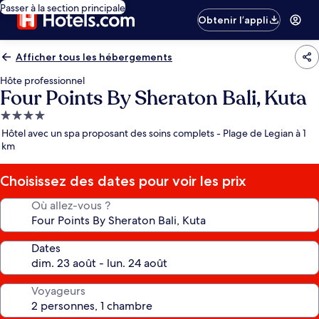
Passer à la section principale
Obtenir l’appli
Afficher tous les hébergements
Hôte professionnel
Four Points By Sheraton Bali, Kuta
Hébergement
4.0 étoiles
Hôtel avec un spa proposant des soins complets - Plage de Legian à 1
km
Choisissez des dates pour voir les prix
Où allez-vous ?
Dates
Voyageurs