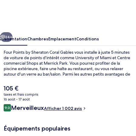
Four
Points
by
Sheraton
cédent
Suivant
Coral
24+
Présentation
Chambres
Emplacement
Conditions
Gables
Four Points by Sheraton Coral Gables vous installe à juste 5 minutes
de voiture de points d'intérêt comme University of Miami et Centre
commercial Shops at Merrick Park. Vous pourrez profiter de la
piscine extérieure, faire une halte au restaurant, ou vous relaxer
autour d'un verre au bar/salon. Parmi les autres petits avantages de
cet hébergement figurent un bar en bord de piscine, une salle de
fitness ouverte 24 h/24, et une salle de fitness. Les autres voyageurs
Le
105 €
ne disent que du bien en ce qui concerne le personnel attentionné.
prix
taxes et frais compris
Les transports publics sont tout proches. Station de métro Douglas
actuel
16 août - 17 août
Road se situe à seulement 7 min à pied.
Bar (sur place)
est
Avis
Merveilleux
9,0
Afficher 1 002 avis
de
9,0 sur 10
voyageurs
105 €.
Équipements populaires