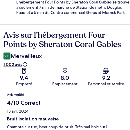
L'hébergement Four Points by Sheraton Coral Gables se trouve
à seulement 7 min de marche de Station de métro Douglas
Road et à 5 min de Centre commercial Shops at Merrick Park.
Avis sur l’hébergement Four
Avis
Points by Sheraton Coral Gables
Merveilleux
9,0
1 002 avis
9,4
8,0
9,2
Propreté
Emplacement
Personnel et service
Avis
Avis vérifié
4/10 Correct
13 avr. 2024
Bruit isolation mauvaise
Chambre sur rue, beaucoup de bruit. Très mal isolé sur l