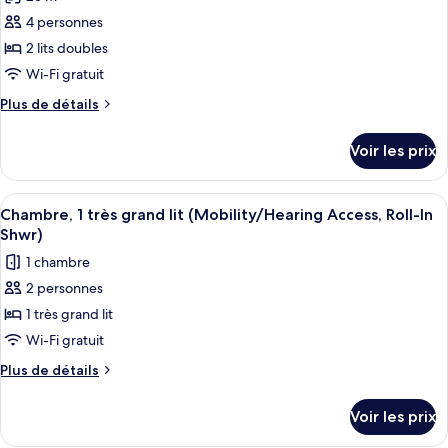
Chambre,
les
lit
1
4 personnes
photos
très
pour
2 lits doubles
grand
ce
lit
Wi-Fi gratuit
type
Plus
Plus de détails
de
de
chambre :
détails
Voir les prix
sur
Chambre,
le
2
type
Afficher
Une chambre d’hôtel équipée d’un lit, 
lits
6
de
Chambre, 1 très grand lit (Mobility/Hearing Access, Roll-In
toutes
chambre
doubles
Shwr)
Chambre,
les
1 chambre
2
photos
lits
2 personnes
pour
doubles
1 très grand lit
ce
type
Wi-Fi gratuit
de
Plus
Plus de détails
chambre :
de
détails
Chambre,
Voir les prix
sur
1
le