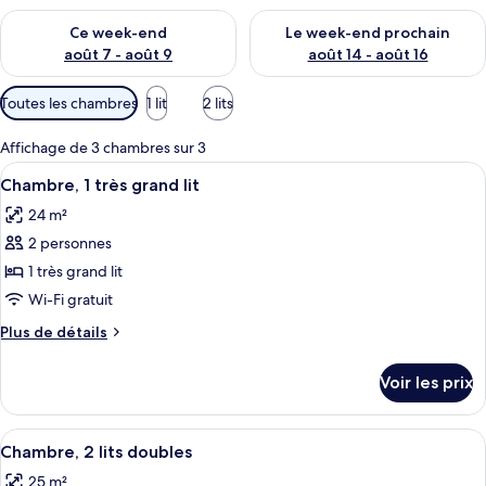
Vérifier la disponibilité pour ce week-end août 7 - août 9
Vérifier la disponibilité pour 
Ce week-end
Le week-end prochain
août 7 - août 9
août 14 - août 16
Filtres
Toutes les chambres
1 lit
2 lits
disponibles
pour
Affichage de 3 chambres sur 3
les
Afficher
Une chambre d’hôtel équipée d’un lit, 
8
Chambre, 1 très grand lit
chambres
toutes
24 m²
les
2 personnes
photos
pour
1 très grand lit
ce
Wi-Fi gratuit
type
Plus
Plus de détails
de
de
chambre :
détails
Voir les prix
sur
Chambre,
le
1
type
Afficher
Une chambre d’hôtel avec deux lits, un
très
6
de
Chambre, 2 lits doubles
toutes
chambre
grand
25 m²