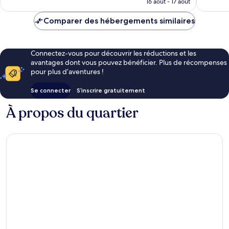
16 août - 17 août
est
de
Comparer des hébergements similaires
96 €
Connectez-vous pour découvrir les réductions et les
avantages dont vous pouvez bénéficier. Plus de récompenses
pour plus d’aventures !
Se connecter
S’inscrire gratuitement
À propos du quartier