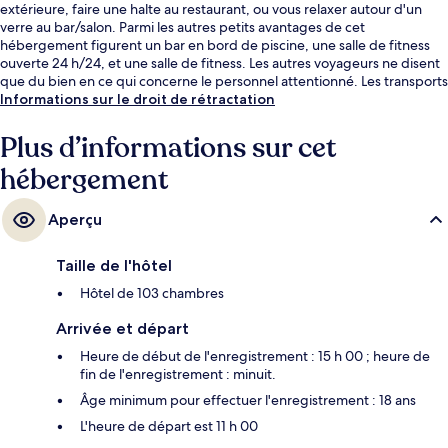
extérieure, faire une halte au restaurant, ou vous relaxer autour d'un
verre au bar/salon. Parmi les autres petits avantages de cet
hébergement figurent un bar en bord de piscine, une salle de fitness
ouverte 24 h/24, et une salle de fitness. Les autres voyageurs ne disent
que du bien en ce qui concerne le personnel attentionné. Les transports
publics sont tout proches. Station de métro Douglas Road se situe à
Informations sur le droit de rétractation
seulement 7 min à pied.
Plus d’informations sur cet
hébergement
Aperçu
Taille de l'hôtel
Hôtel de 103 chambres
Arrivée et départ
Heure de début de l'enregistrement : 15 h 00 ; heure de
fin de l'enregistrement : minuit.
Âge minimum pour effectuer l'enregistrement : 18 ans
L'heure de départ est 11 h 00