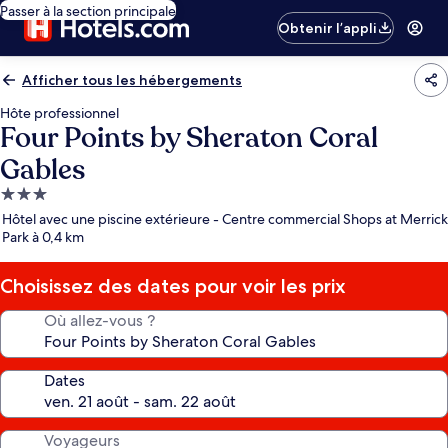
Passer à la section principale
Obtenir l’appli
Afficher tous les hébergements
Hôte professionnel
Four Points by Sheraton Coral
Gables
Hébergement
3.0 étoiles
Hôtel avec une piscine extérieure - Centre commercial Shops at Merrick
Park à 0,4 km
Choisissez des dates pour voir les prix
Où allez-vous ?
Dates
Voyageurs