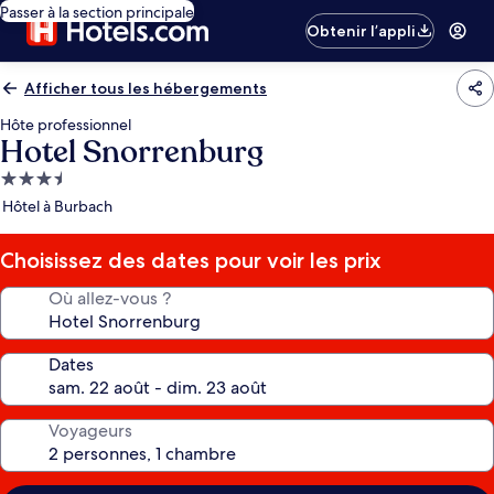
Passer à la section principale
Obtenir l’appli
Afficher tous les hébergements
Hôte professionnel
Hotel Snorrenburg
Hébergement
3.5 étoiles
Hôtel à Burbach
Choisissez des dates pour voir les prix
Où allez-vous ?
Dates
Voyageurs