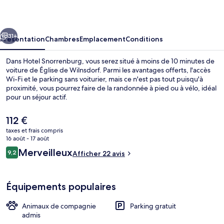
cédent
Suivant
31+
Présentation
Chambres
Emplacement
Conditions
Dans Hotel Snorrenburg, vous serez situé à moins de 10 minutes de
voiture de Église de Wilnsdorf. Parmi les avantages offerts, l'accès
Wi-Fi et le parking sans voiturier, mais ce n'est pas tout puisqu'à
proximité, vous pourrez faire de la randonnée à pied ou à vélo, idéal
pour un séjour actif.
Le
112 €
prix
taxes et frais compris
actuel
16 août - 17 août
Petit déjeuner buffet servi tous les j
est
Avis
Merveilleux
9,2
Afficher 22 avis
de
9,2 sur 10
voyageurs
112 €.
Équipements populaires
Animaux de compagnie
Parking gratuit
admis