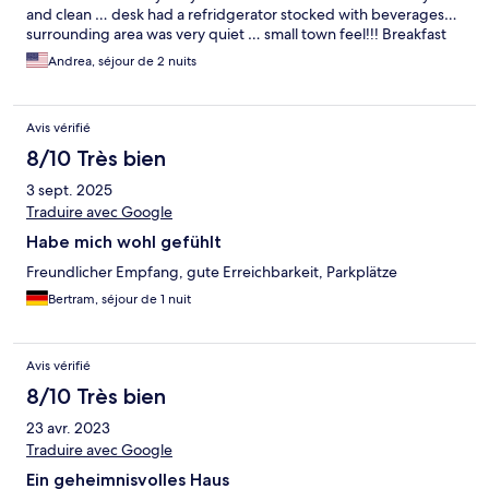
and clean … desk had a refridgerator stocked with beverages…
surrounding area was very quiet … small town feel!!! Breakfast
was also very good with a nice variety!!! I can highly recommend
Andrea, séjour de 2 nuits
this hotel!!!
Avis vérifié
8/10 Très bien
3 sept. 2025
Traduire avec Google
Habe mich wohl gefühlt
Freundlicher Empfang, gute Erreichbarkeit, Parkplätze
Bertram, séjour de 1 nuit
Avis vérifié
8/10 Très bien
23 avr. 2023
Traduire avec Google
Ein geheimnisvolles Haus