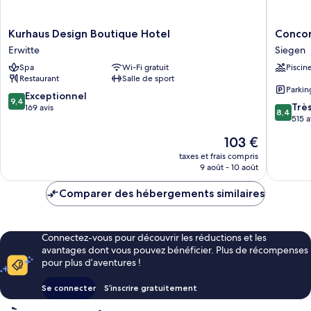
Kurhaus
Concor
Kurhaus Design Boutique Hotel
Concor
Design
Hotel
Erwitte
Siegen
Boutique
Siegen
Spa
Wi-Fi gratuit
Piscin
Hotel
Siegen
Restaurant
Salle de sport
Erwitte
Parkin
9.4
Exceptionnel
9,4
8.4
Trè
sur
169 avis
8,4
sur
515 a
10,
10,
Exceptionnel,
Le
103 €
Très
169 avis
nouveau
bien,
taxes et frais compris
prix
9 août - 10 août
515 avis
est
de
Comparer des hébergements similaires
103 €
Connectez-vous pour découvrir les réductions et les
avantages dont vous pouvez bénéficier. Plus de récompenses
pour plus d’aventures !
Se connecter
S’inscrire gratuitement