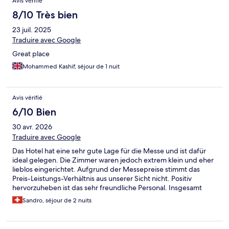
Avis vérifié
8/10 Très bien
23 juil. 2025
Traduire avec Google
Great place
Mohammed Kashif, séjour de 1 nuit
Avis vérifié
6/10 Bien
30 avr. 2026
Traduire avec Google
Das Hotel hat eine sehr gute Lage für die Messe und ist dafür
ideal gelegen. Die Zimmer waren jedoch extrem klein und eher
lieblos eingerichtet. Aufgrund der Messepreise stimmt das
Preis-Leistungs-Verhältnis aus unserer Sicht nicht. Positiv
hervorzuheben ist das sehr freundliche Personal. Insgesamt
punktet das Hotel mit der Lage und dem Service, lässt aber bei
Sandro, séjour de 2 nuits
Komfort und Preis deutlich Luft nach oben.