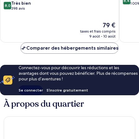
8,4
8.0
Innenstadt
Très bien
ville
sur
1 009
8,0
sur
398 avis
de
10,
10,
Cologne
Très
Très
bien,
Le
79 €
bien,
1 009 av
nouveau
398 avis
taxes et frais compris
prix
9 août - 10 août
est
de
Comparer des hébergements similaires
79 €
Connectez-vous pour découvrir les réductions et les
avantages dont vous pouvez bénéficier. Plus de récompenses
pour plus d’aventures !
Se connecter
S’inscrire gratuitement
À propos du quartier