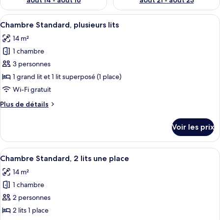
août 14 - août 16
août 21 - août 23
Afficher
Une chambre d’hôtel moderne avec un l
4
Chambre Standard, plusieurs lits
toutes
14 m²
les
1 chambre
photos
pour
3 personnes
ce
1 grand lit et 1 lit superposé (1 place)
type
Wi-Fi gratuit
de
Plus
Plus de détails
chambre :
de
Chambre
détails
Voir les prix
sur
Standard,
le
plusieurs
type
Afficher
Une chambre d’hôtel avec deux lits, un
lits
4
de
Chambre Standard, 2 lits une place
toutes
chambre
14 m²
Chambre
les
Standard,
1 chambre
photos
plusieurs
pour
2 personnes
lits
ce
2 lits 1 place