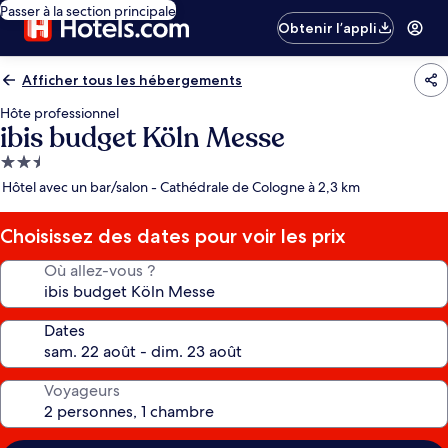
Passer à la section principale
Obtenir l’appli
Afficher tous les hébergements
Hôte professionnel
ibis budget Köln Messe
Hébergement
2.5 étoiles
Hôtel avec un bar/salon - Cathédrale de Cologne à 2,3 km
Choisissez des dates pour voir les prix
Où allez-vous ?
Dates
Voyageurs