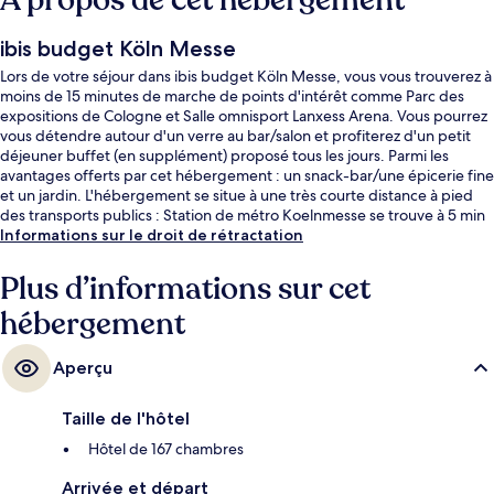
À propos de cet hébergement
ibis budget Köln Messe
Lors de votre séjour dans ibis budget Köln Messe, vous vous trouverez à
moins de 15 minutes de marche de points d'intérêt comme Parc des
expositions de Cologne et Salle omnisport Lanxess Arena. Vous pourrez
vous détendre autour d'un verre au bar/salon et profiterez d'un petit
déjeuner buffet (en supplément) proposé tous les jours. Parmi les
avantages offerts par cet hébergement : un snack-bar/une épicerie fine
et un jardin. L'hébergement se situe à une très courte distance à pied
des transports publics : Station de métro Koelnmesse se trouve à 5 min
et Station de métro Deutz-Lanxess Arena, à 11 min.
Informations sur le droit de rétractation
Plus d’informations sur cet
hébergement
Aperçu
Taille de l'hôtel
Hôtel de 167 chambres
Arrivée et départ