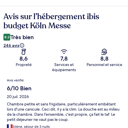
Avis sur l’hébergement ibis
Avis
budget Köln Messe
Très bien
8,2
246 avis
8,6
7,8
8,8
Propreté
Services et
Personnel et service
équipements
Avis
Avis vérifié
6/10 Bien
20 juil. 2026
Chambre petite et sans frigidaire, particulièrement embêtant
lors d'une canicule. Ceci dit, il y a la clim. La douche est au milieu
de la chambre. Dans l'ensemble, c'est propre, ça fait le taf. Le
petit déjeuner ne vaut pas le coup.
Silène, séjour de 3 nuits