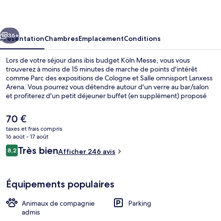
Köln
Messe
cédent
Suivant
36+
Présentation
Chambres
Emplacement
Conditions
Lors de votre séjour dans ibis budget Köln Messe, vous vous
trouverez à moins de 15 minutes de marche de points d'intérêt
comme Parc des expositions de Cologne et Salle omnisport Lanxess
Arena. Vous pourrez vous détendre autour d'un verre au bar/salon
et profiterez d'un petit déjeuner buffet (en supplément) proposé
tous les jours. Parmi les avantages offerts par cet hébergement : un
snack-bar/une épicerie fine et un jardin. L'hébergement se situe à
Le
70 €
une très courte distance à pied des transports publics : Station de
prix
taxes et frais compris
métro Koelnmesse se trouve à 5 min et Station de métro Deutz-
actuel
16 août - 17 août
Lanxess Arena, à 11 min.
Petit déjeuner buffet servi tous les j
est
Avis
Très bien
8,2
Afficher 246 avis
de
8,2 sur 10
voyageurs
70 €.
Équipements populaires
Animaux de compagnie
Parking
admis