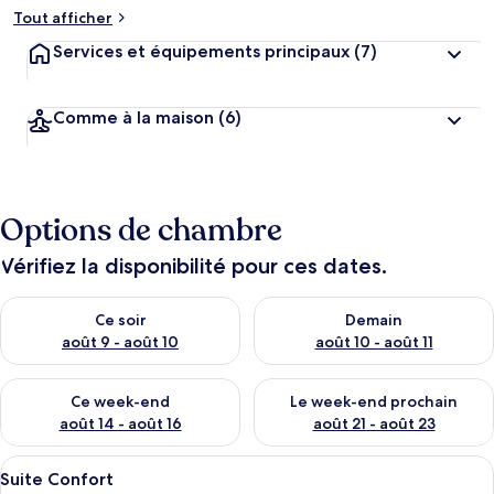
Tout afficher
Services et équipements principaux
(7)
Comme à la maison
(6)
Options de chambre
Vérifiez la disponibilité pour ces dates.
Vérifier la disponibilité pour ce soir août 9 - août 10
Vérifier la disponibilité pour 
Ce soir
Demain
août 9 - août 10
août 10 - août 11
Vérifier la disponibilité pour ce week-end août 14 - août 16
Vérifier la disponibilité pour
Ce week-end
Le week-end prochain
août 14 - août 16
août 21 - août 23
Afficher
Une chambre à coucher moderne avec un 
10
Suite Confort
toutes