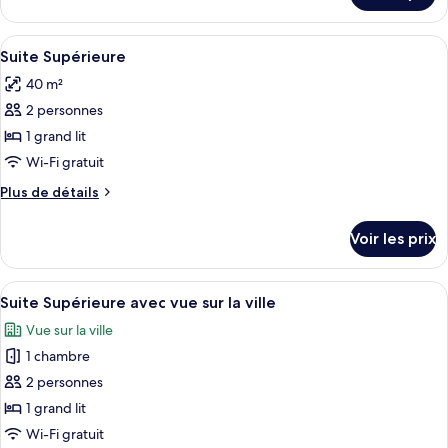
Suite
le
Deluxe
type
Afficher
Une chambre moderne avec un grand li
9
de
Suite Supérieure
toutes
chambre
40 m²
Suite
les
Deluxe
2 personnes
photos
pour
1 grand lit
ce
Wi-Fi gratuit
type
Plus
Plus de détails
de
de
chambre :
détails
Voir les prix
sur
Suite
le
Supérieure
type
Afficher
Une chambre à coucher moderne avec un
5
de
Suite Supérieure avec vue sur la ville
toutes
chambre
Vue sur la ville
Suite
les
Supérieure
1 chambre
photos
pour
2 personnes
ce
1 grand lit
type
Wi-Fi gratuit