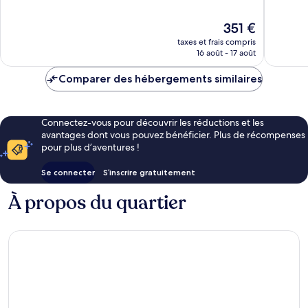
Port
10,
10,
Exceptionnel,
Merveill
Le
351 €
222 avis
135 avis
nouveau
taxes et frais compris
prix
16 août - 17 août
est
de
Comparer des hébergements similaires
351 €
Connectez-vous pour découvrir les réductions et les
avantages dont vous pouvez bénéficier. Plus de récompenses
pour plus d’aventures !
Se connecter
S’inscrire gratuitement
À propos du quartier