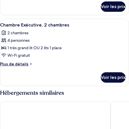
Chambre,
détails
Voir les prix
sur
2
le
chambres
type
Afficher
Un salon moderne comprenant un canap
6
de
Chambre Exécutive, 2 chambres
toutes
chambre
2 chambres
Chambre,
les
2
4 personnes
photos
chambres
pour
1 très grand lit OU 2 lits 1 place
ce
Wi-Fi gratuit
type
Plus
Plus de détails
de
de
chambre :
détails
Voir les prix
sur
Chambre
le
Exécutive,
type
Hébergements similaires
2
de
chambre
chambres
Hilton Niseko Village
Torifito
Chambre
Exécutive,
2
chambres