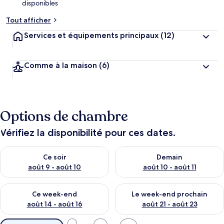
disponibles
Tout afficher
Services et équipements principaux
(12)
Comme à la maison
(6)
Options de chambre
Vérifiez la disponibilité pour ces dates.
Vérifier la disponibilité pour ce soir août 9 - août 10
Vérifier la disponibilité pour 
Ce soir
Demain
août 9 - août 10
août 10 - août 11
Vérifier la disponibilité pour ce week-end août 14 - août 16
Vérifier la disponibilité pour
Ce week-end
Le week-end prochain
août 14 - août 16
août 21 - août 23
Filtres