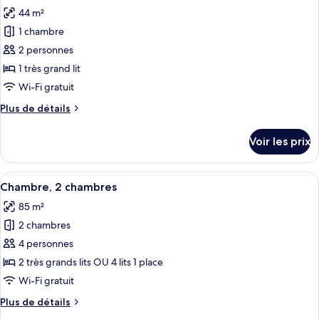
toutes
chambre
44 m²
Appartement
les
Deluxe,
1 chambre
photos
3
pour
2 personnes
chambres
ce
1 très grand lit
type
Wi-Fi gratuit
de
Plus
Plus de détails
chambre :
de
Appartement,
détails
Voir les prix
sur
1
le
chambre
type
Afficher
Un salon moderne comprenant un canap
(Slope
25
de
Chambre, 2 chambres
toutes
View)
chambre
85 m²
Appartement,
les
1
2 chambres
photos
chambre
pour
4 personnes
(Slope
ce
View)
2 très grands lits OU 4 lits 1 place
type
Wi-Fi gratuit
de
Plus
Plus de détails
chambre :
de