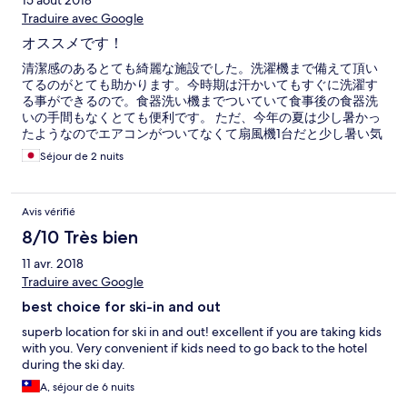
15 août 2018
Traduire avec Google
オススメです！
清潔感のあるとても綺麗な施設でした。洗濯機まで備えて頂い
てるのがとても助かります。今時期は汗かいてもすぐに洗濯す
る事ができるので。食器洗い機までついていて食事後の食器洗
いの手間もなくとても便利です。 ただ、今年の夏は少し暑かっ
たようなのでエアコンがついてなくて扇風機1台だと少し暑い気
はしました、、。 それ以外はとても良い施設だと思うのでまた
Séjour de 2 nuits
ぜひ次回も利用させて頂きたいと思います。 楽しく旅行する事
が出来ました。 ありがとうございました。
Avis vérifié
8/10 Très bien
11 avr. 2018
Traduire avec Google
best choice for ski-in and out
superb location for ski in and out! excellent if you are taking kids
with you. Very convenient if kids need to go back to the hotel
during the ski day.
A, séjour de 6 nuits