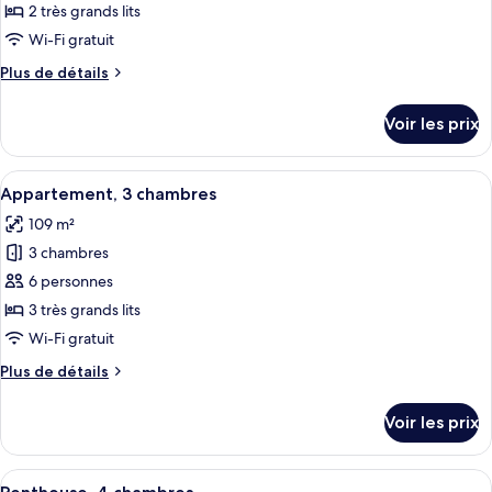
ce
2 très grands lits
type
Wi-Fi gratuit
de
Plus
Plus de détails
chambre :
de
Appartement,
détails
Voir les prix
sur
2
le
chambres
type
Afficher
Un salon moderne avec un grand canapé
39
de
Appartement, 3 chambres
toutes
chambre
109 m²
Appartement,
les
2
3 chambres
photos
chambres
pour
6 personnes
ce
3 très grands lits
type
Wi-Fi gratuit
de
Plus
Plus de détails
chambre :
de
Appartement,
détails
Voir les prix
sur
3
le
chambres
type
Afficher
Une chambre d’hôtel moderne, dotée d’
44
de