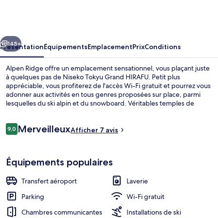
Ridge
cédent
Suivant
145+
Présentation
Équipements
Emplacement
Prix
Conditions
Alpen Ridge offre un emplacement sensationnel, vous plaçant juste
à quelques pas de Niseko Tokyu Grand HIRAFU. Petit plus
appréciable, vous profiterez de l'accès Wi-Fi gratuit et pourrez vous
adonner aux activités en tous genres proposées sur place, parmi
lesquelles du ski alpin et du snowboard. Véritables temples de
douceur, les appartements vous font profiter de petits plus comme
de la literie de qualité supérieure et des chaussons.
Avis
Merveilleux
9,0
Afficher 7 avis
9,0 sur 10
voyageurs
Literie de qualité supérieure, coffres-
Équipements populaires
Transfert aéroport
Laverie
Parking
Wi-Fi gratuit
Chambres communicantes
Installations de ski