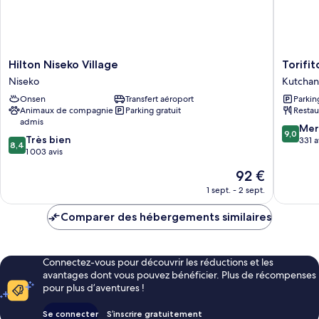
Hilton
Torifito
Hilton Niseko Village
Torifi
Niseko
Hotel
Niseko
Kutchan
Village
And
Onsen
Transfert aéroport
Parkin
Niseko
Pod
Animaux de compagnie
Parking gratuit
Restau
Niseko
admis
Kutchan
9.0
Mer
9,0
8.4
Très bien
sur
331 a
8,4
sur
1 003 avis
10,
10,
Merveill
Le
92 €
Très
331 avis
nouveau
bien,
1 sept. - 2 sept.
prix
1 003 avis
est
Comparer des hébergements similaires
de
92 €
Connectez-vous pour découvrir les réductions et les
avantages dont vous pouvez bénéficier. Plus de récompenses
pour plus d’aventures !
Se connecter
S’inscrire gratuitement