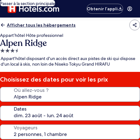
Passer à la section principale
Obtenir l’appli
Afficher tous les hébergements
Appart’hôtel
·
Hôte professionnel
Alpen Ridge
Hébergement
3.5 étoiles
Appart'hôtel disposant d'un accès direct aux pistes de ski qui dispose
d'un local à skis, non loin de Niseko Tokyu Grand HIRAFU
Choisissez des dates pour voir les prix
Où allez-vous ?
Dates
Voyageurs