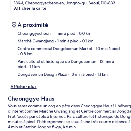
189-1, Cheonggyecheon-ro, Jongno-gu, Seoul, 110-833
Afficher la carte
À proximité
Cheonggyecheon
- 1 min à pied
- 0.0 km
Marché Gwangjang
- 1 min à pied
- 0.1 km
Car
Centre commercial Dongdaemun Market
- 10 min à pied
- 0.8 km
Parc culturel et historique de Dongdaemun
- 12 min à
pied
- 1.1 km
Dongdaemun Design Plaza
- 13 min à pied
- 1.1 km
Afficher plus
Cheonggye Haus
Vous serez comme un coq en pâte dans Cheonggye Haus ! L'héberg
d'intérêt comme Marché Gwangjang et Centre commercial Dongdaemu
Fi et l'accès par câble à Internet. Parc culturel et historique de Do
minutes à pied. L'hébergement se situe à une très courte distance à p
4 min et Station Jongno 5-ga, à 6 min.