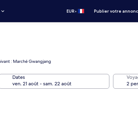
•
s
EUR
Publier votre annon
 suivant : Marché Gwangjang
Dates
Voya