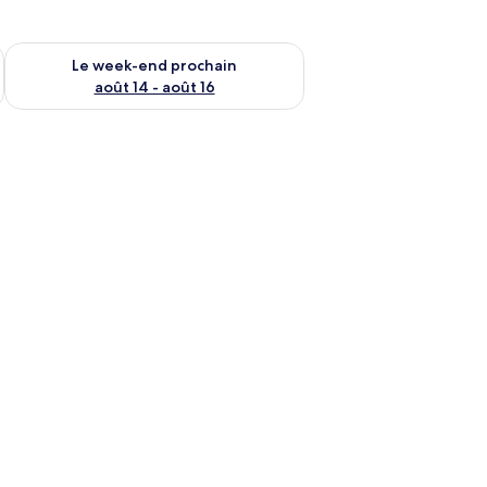
-end août 7 - août 9
Vérifier la disponibilité pour le week-end prochain août 14 - a
Le week-end prochain
août 14 - août 16
ts bâtiments, dont un mélange de structures résidentielles et commerciales