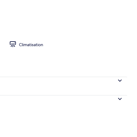
ard | Vue sur la ville
Climatisation