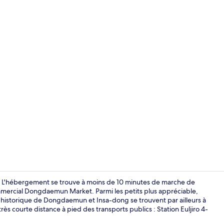
Intérieur
L'hébergement se trouve à moins de 10 minutes de marche de
ercial Dongdaemun Market. Parmi les petits plus appréciable,
 et historique de Dongdaemun et Insa-dong se trouvent par ailleurs à
Chambre Simp
ès courte distance à pied des transports publics : Station Euljiro 4-