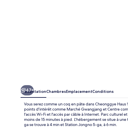
Haus
47+
Présentation
Chambres
Emplacement
Conditions
Vous serez comme un coq en pâte dans Cheonggye Haus ! 
points d'intérêt comme Marché Gwangjang et Centre comm
l'accès Wi-Fi et l'accès par câble à Internet. Parc culturel
moins de 15 minutes à pied. L'hébergement se situe à une tr
ga se trouve à 4 min et Station Jongno 5-ga, à 6 min.