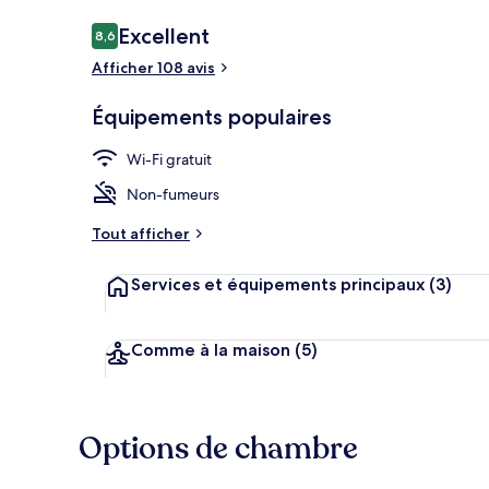
Avis
Excellent
8,6
8,6 sur 10
voyageurs
Afficher 108 avis
Chambre Stand
Équipements populaires
Wi-Fi gratuit
Non-fumeurs
Tout afficher
Services et équipements principaux
(3)
Comme à la maison
(5)
Options de chambre