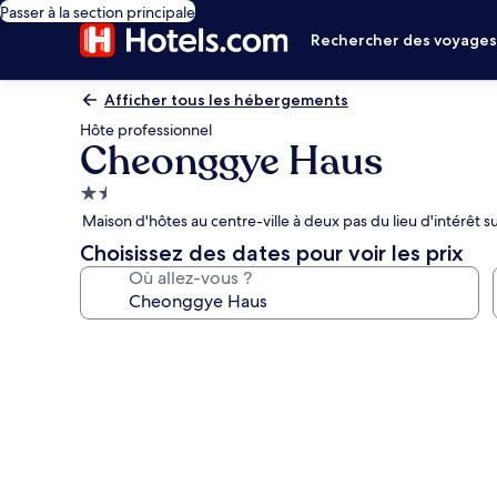
Passer à la section principale
Rechercher des voyage
Afficher tous les hébergements
Hôte professionnel
Cheonggye Haus
Hébergement
1.5 étoile
Maison d'hôtes au centre-ville à deux pas du lieu d'intérêt
Choisissez des dates pour voir les prix
Où allez-vous ?
Galerie
photos
de
l’hébergement
Cheonggye