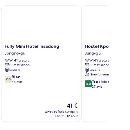
Fully Mini Hotel Insadong
Hostel Kpop
Fully
Hostel
Fully Mini Hotel Insadong
Hostel Kpop
Mini
Kpop
Jongno-gu
Jung-gu
Hotel
Jung-
Wi-Fi gratuit
Wi-Fi gratuit
Insadong
gu
Climatisation
Climatisation
Jongno-
Laverie
Laverie
gu
Non-fumeurs
7.8
Bien
7,8
8.0
Très bien
sur
84 avis
8,0
sur
27 avis
10,
10,
Bien,
Très
84 avis
bien,
Le
41 €
27 avis
nouveau
taxes et frais compris
tax
prix
11 août - 12 août
est
de