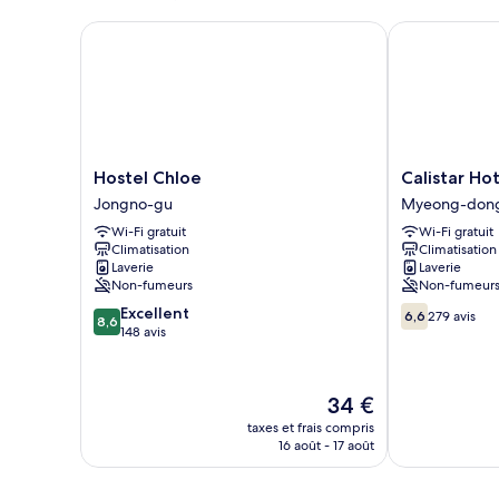
Simple
(1Single
Hostel Chloe
Calistar Hotel
Bed)
Hostel
Calistar
Hostel Chloe
Calistar Ho
Chloe
Hotel
Jongno-gu
Myeong-don
Jongno-
Myeong-
Wi-Fi gratuit
Wi-Fi gratuit
gu
dong
Climatisation
Climatisation
Laverie
Laverie
Non-fumeurs
Non-fumeur
8.6
6.6
Excellent
6,6
279 avis
8,6
sur
sur
148 avis
10,
10,
Excellent,
279 avis
148 avis
Le
34 €
nouveau
taxes et frais compris
prix
16 août - 17 août
est
de