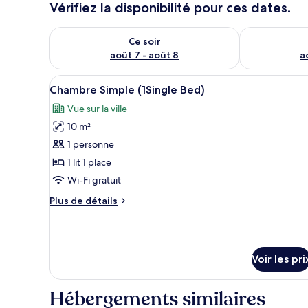
Vérifiez la disponibilité pour ces dates.
Vérifier la disponibilité pour ce soir août 7 - août 8
Vérifier la di
Ce soir
août 7 - août 8
a
Afficher
Une vue urbaine avec un hôtel 
8
Chambre Simple (1Single Bed)
toutes
Vue sur la ville
les
10 m²
photos
pour
1 personne
ce
1 lit 1 place
type
Wi-Fi gratuit
de
Plus
Plus de détails
chambre :
de
Chambre
détails
sur
Simple
le
(1Single
Voir les pri
type
Bed)
de
chambre
Hébergements similaires
Chambre