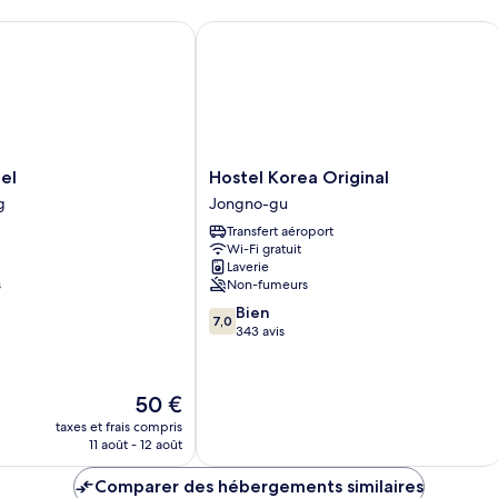
chambre
Chambre
Hostel Korea Original
Standard
Hostel
tel
Hostel Korea Original
Korea
g
Jongno-gu
Original
Transfert aéroport
Jongno-
Wi-Fi gratuit
gu
Laverie
s
Non-fumeurs
7.0
Bien
7,0
sur
343 avis
10,
Bien,
343 avis
Le
50 €
nouveau
taxes et frais compris
prix
11 août - 12 août
est
de
Comparer des hébergements similaires