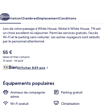
White
House,
cédent
Suivant
TN
42+
Présentation
Chambres
Emplacement
Conditions
Lors de votre passage à White House, Motel 6 White House, TN est
un choix excellent où séjourner. Parmi les services gratuits, l'accès
Wi-Fi et le parking sans voiturier. Les autres voyageurs sont séduits
par le personnel attentionné.
Le
55 €
prix
taxes et frais compris
actuel
13 août - 14 août
est
Avis
Bien
7,2
Hall
Afficher 849 avis
de
7,2 sur 10
voyageurs
55 €.
Équipements populaires
Animaux de compagnie
Parking gratuit
admis
Wi-Fi gratuit
Climatisation