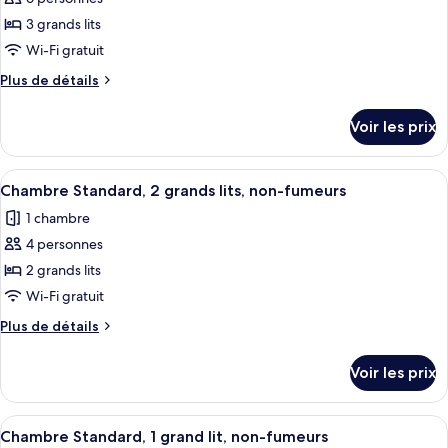
photos
fumeurs
plusieurs
pour
3 grands lits
lits,
ce
non-
Wi-Fi gratuit
fumeurs
type
Plus
Plus de détails
de
de
chambre :
détails
Voir les prix
sur
Chambre
le
Standard,
type
Afficher
Une chambre d’hôtel avec deux lits, un
plusieurs
4
de
Chambre Standard, 2 grands lits, non-fumeurs
toutes
chambre
lits,
1 chambre
Chambre
les
non-
Standard,
4 personnes
photos
fumeurs
plusieurs
pour
2 grands lits
lits,
ce
non-
Wi-Fi gratuit
fumeurs
type
Plus
Plus de détails
de
de
chambre :
détails
Voir les prix
sur
Chambre
le
Standard,
type
Afficher
Une chambre d’hôtel avec un grand lit
2
8
de
Chambre Standard, 1 grand lit, non-fumeurs