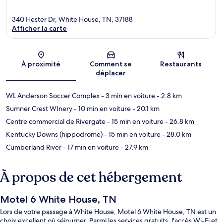
340 Hester Dr, White House, TN, 37188
Afficher la carte
Carte
À proximité
Comment se
Restaurants
déplacer
WL Anderson Soccer Complex
- 3 min en voiture
- 2.8 km
Sumner Crest WInery
- 10 min en voiture
- 20.1 km
Centre commercial de Rivergate
- 15 min en voiture
- 26.8 km
Kentucky Downs (hippodrome)
- 15 min en voiture
- 28.0 km
Cumberland River
- 17 min en voiture
- 27.9 km
À propos de cet hébergement
Motel 6 White House, TN
Lors de votre passage à White House, Motel 6 White House, TN est un
choix excellent où séjourner. Parmi les services gratuits, l'accès Wi-Fi et