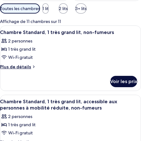
Filtres
Toutes les chambres
1 lit
2 lits
3+ lits
disponibles
pour
Affichage de 11 chambres sur 11
les
Afficher
Une chambre d’hôtel avec un grand lit
22
Chambre Standard, 1 très grand lit, non-fumeurs
chambres
toutes
2 personnes
les
1 très grand lit
photos
pour
Wi-Fi gratuit
ce
Plus
Plus de détails
type
de
détails
de
Voir les prix
sur
chambre :
le
Chambre
type
Afficher
Une chambre d’hôtel avec un lit, un b
20
Standard,
de
Chambre Standard, 1 très grand lit, accessible aux
toutes
chambre
1
personnes à mobilité réduite, non-fumeurs
Chambre
les
très
2 personnes
Standard,
photos
grand
1
1 très grand lit
pour
très
lit,
Wi-Fi gratuit
ce
grand
non-
lit,