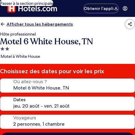
Passer à la section principale
Obtenir l’appli
Afficher tous les hébergements
Hôte professionnel
Motel 6 White House, TN
Hébergement
2.0 étoiles
Motel à White House
Choisissez des dates pour voir les prix
Où allez-vous ?
Dates
Voyageurs