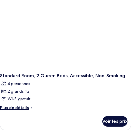
Room-
de
chambre
Non-
King
Smoking
Room-
Non-
Smoking
Standard Room, 2 Queen Beds, Accessible, Non-Smoking
4 personnes
2 grands lits
Wi-Fi gratuit
Plus
Plus de détails
de
détails
Voir les prix
sur
le