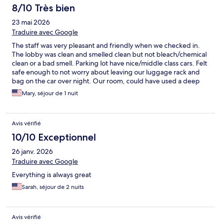
8/10 Très bien
23 mai 2026
Traduire avec Google
The staff was very pleasant and friendly when we checked in.
The lobby was clean and smelled clean but not bleach/chemical
clean or a bad smell. Parking lot have nice/middle class cars. Felt
safe enough to not worry about leaving our luggage rack and
bag on the car over night. Our room, could have used a deep
clean. Vacuum vent and scrub crevices. Small things that would
Mary, séjour de 1 nuit
make a huge difference. Over all, for the price, no added fee
for dogs, and the area, it was great. We will keep it in mind for
the future. THANK YOU!
Avis vérifié
10/10 Exceptionnel
26 janv. 2026
Traduire avec Google
Everything is always great
Sarah, séjour de 2 nuits
Avis vérifié