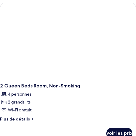
type
de
chambre
Standard
Room,
2
Queen
Beds,
Accessible,
Non-
Smoking
2 Queen Beds Room, Non-Smoking
4 personnes
2 grands lits
Wi-Fi gratuit
Plus
Plus de détails
de
détails
Voir les prix
sur