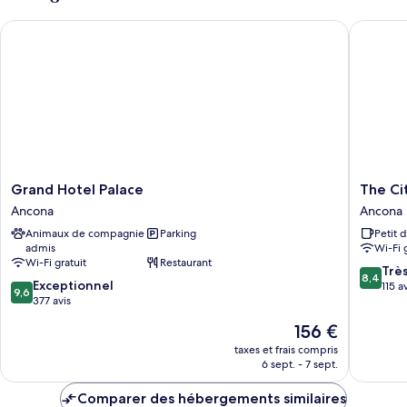
chambre
Grand Hotel Palace
The City
Chambre
Grand
The
Grand Hotel Palace
The Ci
Hotel
City
Ancona
Ancona
Palace
Hotel
Animaux de compagnie
Parking
Petit 
Ancona
Ancona
admis
Wi-Fi 
Ancona
Wi-Fi gratuit
Restaurant
8.4
Trè
8,4
9.6
Exceptionnel
sur
115 a
9,6
sur
377 avis
10,
10,
Très
Le
156 €
Exceptionnel,
bien,
nouveau
377 avis
taxes et frais compris
115 avis
prix
6 sept. - 7 sept.
est
de
Comparer des hébergements similaires