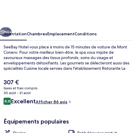
Hotel
cédent
Suivant
56+
Présentation
Chambres
Emplacement
Conditions
SeeBay Hotel vous place à moins de 15 minutes de voiture de Mont
Conero. Pour votre meilleur bien-être, le spa vous mijote de
savoureux massages des tissus profonds, soins du visage et
enveloppements détoxifiants. Les gournets se délecteront aussi des
spécialités Cuisine locale servies dans l'établissement Ristorante La
Fonte, qui est ouvert au moment du déjeuner et du dîner. Parmi les
autres petits avantages de cet hébergement figurent 2
Le
307 €
bars/lounges, un bar en bord de piscine et une salle de fitness
prix
taxes et frais compris
ouverte 24 h/24.
actuel
30 août - 31 août
Déjeuner et dîner servis sur place
est
Avis
Excellent
8,8
Afficher 86 avis
de
8,8 sur 10
voyageurs
307 €.
Équipements populaires