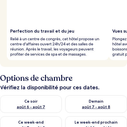
Perfection du travail et du jeu
Vues su
Relié à un centre de congrès, cet hôtel propose un
Plongez 
centre d'affaires ouvert 24h/24 et des salles de
hôtel av
réunion. Après le travail, les voyageurs peuvent
boissons
profiter de services de spa et de massages.
gratuit 
Options de chambre
Vérifiez la disponibilité pour ces dates.
Vérifier la disponibilité pour ce soir août 6 - août 7
Vérifier la disponibilité pour 
Ce soir
Demain
août 6 - août 7
août 7 - août 8
Vérifier la disponibilité pour ce week-end août 7 - août 9
Vérifier la disponibilité pour 
Ce week-end
Le week-end prochain