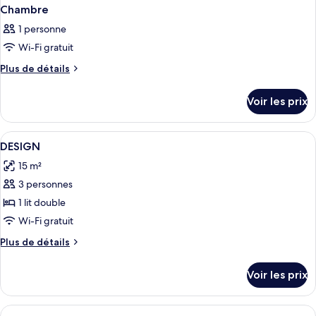
Chambre
1 personne
Wi-Fi gratuit
Plus
Plus de détails
de
détails
Voir les prix
sur
le
type
Afficher
1 chambre, literie de qualité supérieur
1
de
DESIGN
toutes
chambre
15 m²
Chambre
les
3 personnes
photos
pour
1 lit double
ce
Wi-Fi gratuit
type
Plus
Plus de détails
de
de
chambre :
détails
Voir les prix
sur
DESIGN
le
type