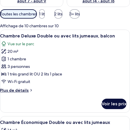
août 7 - août 9
août 14 - août 16
Filtres
Toutes les chambres
1 lit
2 lits
3+ lits
disponibles
pour
Affichage de 10 chambres sur 10
les
Afficher
Chambre Deluxe Double ou avec lits jum
6
Chambre Deluxe Double ou avec lits jumeaux, balcon
chambres
toutes
Vue sur le parc
les
20 m²
photos
pour
1 chambre
ce
3 personnes
type
1 très grand lit OU 2 lits 1 place
de
Wi-Fi gratuit
chambre :
Plus
Plus de détails
Chambre
de
Deluxe
détails
Voir les prix
Double
sur
le
ou
type
Afficher
Une chambre moderne avec un grand lit,
avec
3
de
Chambre Économique Double ou avec lits jumeaux
toutes
lits
chambre