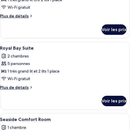
pour
ou
ce
avec
Wi-Fi gratuit
lits
type
Plus
Plus de détails
jumeaux
de
de
chambre :
détails
Voir les prix
sur
Chambre
le
Junior
type
Afficher
Un salon moderne avec un sol à carre
Double
7
de
Royal Bay Suite
toutes
chambre
ou
2 chambres
Chambre
les
avec
Junior
5 personnes
photos
lits
Double
pour
1 très grand lit et 2 lits 1 place
jumeaux,
ou
ce
avec
Wi-Fi gratuit
balcon
lits
type
Plus
Plus de détails
jumeaux,
de
de
balcon
chambre :
détails
Voir les prix
sur
Royal
le
Bay
type
Afficher
Une chambre d’hôtel bien rangée, avec 
Suite
3
de
Seaside Comfort Room
toutes
chambre
1 chambre
Royal
les