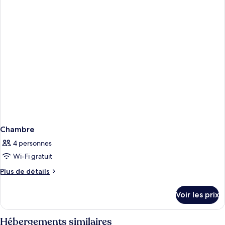
de
chambre
DESIGN
Chambre
4 personnes
Wi-Fi gratuit
Plus
Plus de détails
de
détails
Voir les prix
sur
le
type
Hébergements similaires
de