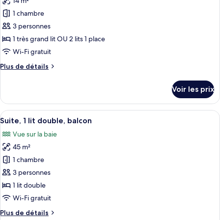
14 m²
Chambre
les
jumeaux,
Deluxe
1 chambre
photos
balcon
Double
pour
3 personnes
ou
ce
avec
1 très grand lit OU 2 lits 1 place
lits
type
Wi-Fi gratuit
jumeaux,
de
balcon
Plus
Plus de détails
chambre :
de
Chambre
détails
Voir les prix
sur
Économique
le
Double
type
Afficher
Un salon moderne avec une table ronde
ou
6
de
Suite, 1 lit double, balcon
toutes
avec
chambre
Vue sur la baie
Chambre
les
lits
Économique
45 m²
photos
jumeaux
Double
pour
1 chambre
ou
ce
avec
3 personnes
lits
type
1 lit double
jumeaux
de
Wi-Fi gratuit
chambre :
Plus
Plus de détails
Suite,