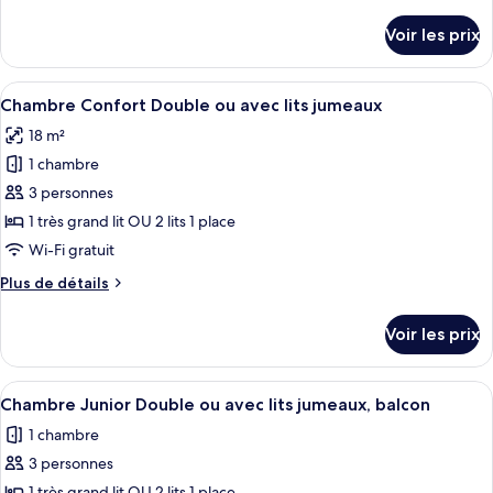
de
1
détails
Voir les prix
lit
sur
le
double,
type
Afficher
Une chambre bien rangée, avec un lit,
balcon
3
de
Chambre Confort Double ou avec lits jumeaux
toutes
chambre
18 m²
Suite,
les
1
1 chambre
photos
lit
pour
3 personnes
double,
ce
balcon
1 très grand lit OU 2 lits 1 place
type
Wi-Fi gratuit
de
Plus
Plus de détails
chambre :
de
Chambre
détails
Voir les prix
sur
Confort
le
Double
type
Afficher
Une chambre d’hôtel moderne dotée d’u
ou
4
de
Chambre Junior Double ou avec lits jumeaux, balcon
toutes
avec
chambre
1 chambre
Chambre
les
lits
Confort
3 personnes
photos
jumeaux
Double
1 très grand lit OU 2 lits 1 place