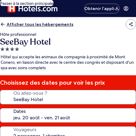
Passer à la section principale
Obtenir l’appli
Afficher tous les hébergements
Hôte professionnel
SeeBay Hotel
Hébergement
4.0 étoiles
Hôtel qui accepte les animaux de compagnie à proximité de Mont
Conero, en liaison directe avec le centre des congrès et disposant d'un
spa avec soins complets
Choisissez des dates pour voir les prix
Où allez-vous ?
Dates
Voyageurs