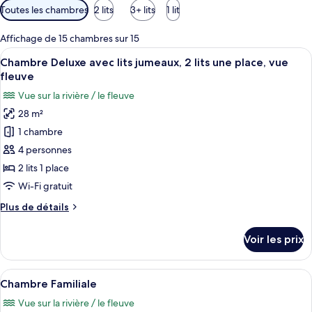
Filtres
Toutes les chambres
2 lits
3+ lits
1 lit
disponibles
pour
Affichage de 15 chambres sur 15
les
Afficher
Une chambre d’hôtel avec deux lits, un
5
Chambre Deluxe avec lits jumeaux, 2 lits une place, vue
chambres
toutes
fleuve
les
Vue sur la rivière / le fleuve
photos
28 m²
pour
1 chambre
ce
type
4 personnes
de
2 lits 1 place
chambre :
Wi-Fi gratuit
Chambre
Plus
Plus de détails
Deluxe
de
avec
détails
Voir les prix
sur
lits
le
jumeaux,
type
Afficher
Une chambre d’hôtel équipée d’un lit, 
2
7
de
Chambre Familiale
toutes
lits
chambre
Vue sur la rivière / le fleuve
Chambre
les
une