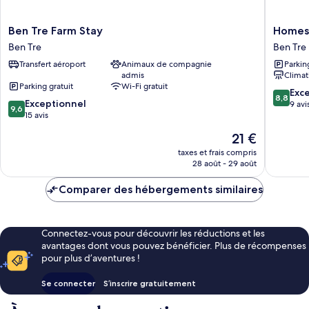
Ben
Homest
Ben Tre Farm Stay
Homest
Tre
Bao
Ben Tre
Ben Tre
Farm
Binh
Transfert aéroport
Animaux de compagnie
Parkin
Stay
Ben
admis
Climat
Ben
Tre
Parking gratuit
Wi-Fi gratuit
Tre
8.8
Exce
8,8
9.6
Exceptionnel
sur
9 avi
9,6
sur
15 avis
10,
10,
Excellen
Le
21 €
Exceptionnel,
9 avis
nouveau
15 avis
taxes et frais compris
prix
28 août - 29 août
est
de
Comparer des hébergements similaires
21 €
Connectez-vous pour découvrir les réductions et les
avantages dont vous pouvez bénéficier. Plus de récompenses
pour plus d’aventures !
Se connecter
S’inscrire gratuitement