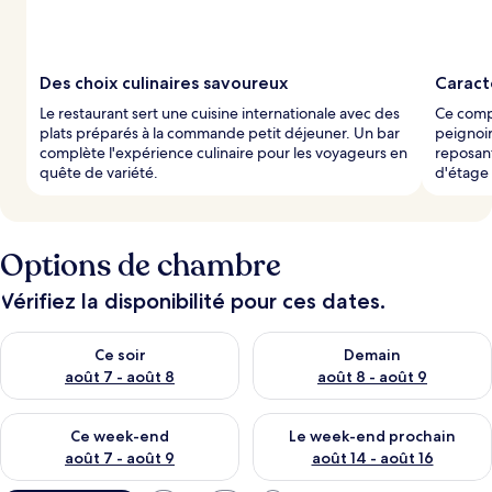
Des choix culinaires savoureux
Caract
Le restaurant sert une cuisine internationale avec des
Ce comp
plats préparés à la commande petit déjeuner. Un bar
peignoir
complète l'expérience culinaire pour les voyageurs en
reposant
quête de variété.
d'étage 
Options de chambre
Vérifiez la disponibilité pour ces dates.
Vérifier la disponibilité pour ce soir août 7 - août 8
Vérifier la disponibilité pour 
Ce soir
Demain
août 7 - août 8
août 8 - août 9
Vérifier la disponibilité pour ce week-end août 7 - août 9
Vérifier la disponibilité pour 
Ce week-end
Le week-end prochain
août 7 - août 9
août 14 - août 16