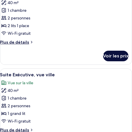
Supérieure
40 m²
photos
vue
avec
pour
ville
1 chambre
lits
ce
jumeaux,
2 personnes
1
type
2 lits 1 place
chambre,
de
Wi-Fi gratuit
vue
chambre :
ville
Plus
Plus de détails
Suite,
de
vue
détails
Voir les prix
fleuve
sur
le
(Twin)
type
Afficher
Une chambre d’hôtel avec un grand lit
5
de
Suite Exécutive, vue ville
toutes
chambre
Vue sur la ville
Suite,
les
vue
40 m²
photos
fleuve
pour
1 chambre
(Twin)
ce
2 personnes
type
1 grand lit
de
Wi-Fi gratuit
chambre :
Plus
Plus de détails