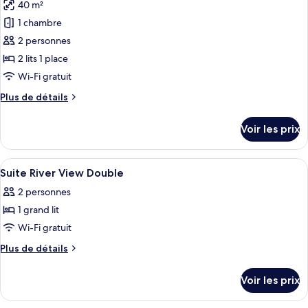
Ville,
40 m²
photos
vue
pour
1 chambre
ville
ce
(Double)
2 personnes
type
2 lits 1 place
de
Wi-Fi gratuit
chambre :
Plus
Plus de détails
Suite,
de
vue
détails
Voir les prix
ville
sur
le
(Twin)
type
Afficher
Une chambre d’hôtel avec un lit, des ri
4
de
Suite River View Double
toutes
chambre
2 personnes
Suite,
les
vue
1 grand lit
photos
ville
pour
Wi-Fi gratuit
(Twin)
ce
Plus
Plus de détails
type
de
détails
de
Voir les prix
sur
chambre :
le
Suite