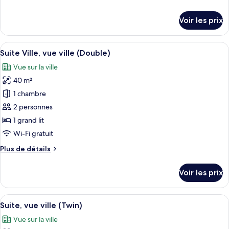
Suite
de
Exécutive,
détails
Voir les prix
vue
sur
le
ville
type
Afficher
Une chambre d’hôtel avec un grand lit
5
de
Suite Ville, vue ville (Double)
toutes
chambre
Vue sur la ville
Suite
les
Exécutive,
40 m²
photos
vue
pour
1 chambre
ville
ce
2 personnes
type
1 grand lit
de
Wi-Fi gratuit
chambre :
Plus
Plus de détails
Suite
de
Ville,
détails
Voir les prix
vue
sur
le
ville
type
Afficher
Une chambre d’hôtel avec deux lits, 
(Double)
5
de
Suite, vue ville (Twin)
toutes
chambre
Vue sur la ville
Suite
les