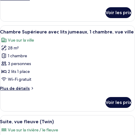
Chambre
de
Double
détails
Voir les prix
Deluxe,
sur
le
vue
type
Afficher
Une chambre d’hôtel avec deux lits, un
fleuve
5
de
Chambre Supérieure avec lits jumeaux, 1 chambre, vue ville
toutes
chambre
Vue sur la ville
Chambre
les
Double
28 m²
photos
Deluxe,
pour
1 chambre
vue
ce
fleuve
3 personnes
type
2 lits 1 place
de
Wi-Fi gratuit
chambre :
Plus
Plus de détails
Chambre
de
Supérieure
détails
Voir les prix
avec
sur
le
lits
type
Afficher
Une chambre d’hôtel avec deux lits, 
jumeaux,
5
de
Suite, vue fleuve (Twin)
toutes
1
chambre
Vue sur la rivière / le fleuve
Chambre
les
chambre,