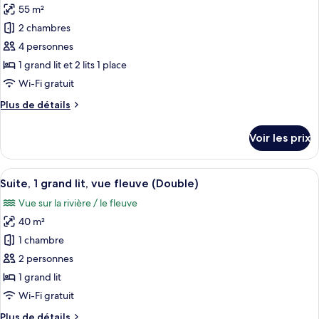
Deluxe
55 m²
photos
place,
avec
pour
2 chambres
vue
lits
ce
jumeaux,
fleuve
4 personnes
2
type
1 grand lit et 2 lits 1 place
lits
de
Wi-Fi gratuit
une
chambre :
place,
Plus
Plus de détails
Chambre
vue
de
fleuve
Familiale
détails
Voir les prix
sur
le
type
Afficher
Une chambre d’hôtel avec un grand lit,
5
de
Suite, 1 grand lit, vue fleuve (Double)
toutes
chambre
Vue sur la rivière / le fleuve
Chambre
les
Familiale
40 m²
photos
pour
1 chambre
ce
2 personnes
type
1 grand lit
de
Wi-Fi gratuit
chambre :
Plus
Plus de détails