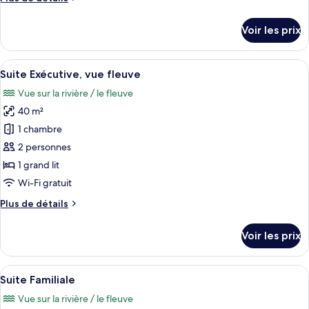
Suite,
de
1
détails
Voir les prix
grand
sur
le
lit,
type
Afficher
Minibar, coffres-forts dans les chambr
vue
5
de
Suite Exécutive, vue fleuve
toutes
fleuve
chambre
Vue sur la rivière / le fleuve
Suite,
les
(Double)
1
40 m²
photos
grand
pour
1 chambre
lit,
ce
vue
2 personnes
fleuve
type
1 grand lit
(Double)
de
Wi-Fi gratuit
chambre :
Plus
Plus de détails
Suite
de
Exécutive,
détails
Voir les prix
vue
sur
le
fleuve
type
Afficher
Une maison à deux étages, avec un toit
9
de
Suite Familiale
toutes
chambre
Vue sur la rivière / le fleuve
Suite
les