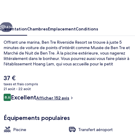
Tre
Riverside
Resort
cédent
Suivant
141+
Présentation
Chambres
Emplacement
Conditions
Offrant une marina, Ben Tre Riverside Resort se trouve à juste 5
minutes de voiture de points d'intérêt comme Musée de Ben Tre et
Marché de Nuit de Ben Tre. À la piscine extérieure, vous nagerez
littéralement dans le bonheur. Vous pourrez aussi vous faire plaisir à
l'établissement Hoang Lam, qui vous accueille pour le petit
déjeuner, le déjeuner et le dîner à grand renfort de spécialités
Cuisine internationale. Parmi les avantages offerts par cet
Le
37 €
hébergement : un bar / salon, une salle de fitness et une piscine
prix
taxes et frais compris
pour enfants.
actuel
21 août - 22 août
Façade de l’hébergement - soirée/nuit
est
Avis
Excellent
8,6
Afficher 152 avis
de
8,6 sur 10
voyageurs
37 €.
Équipements populaires
Piscine
Transfert aéroport