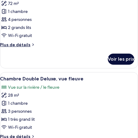
Exécutive,
72 m²
photos
vue
pour
1 chambre
fleuve
ce
4 personnes
type
2 grands lits
de
Wi-Fi gratuit
chambre :
Plus
Plus de détails
Suite
de
Familiale
détails
Voir les prix
sur
le
type
Afficher
Une chambre d’hôtel avec un lit, un bu
7
de
Chambre Double Deluxe, vue fleuve
toutes
chambre
Vue sur la rivière / le fleuve
Suite
les
Familiale
28 m²
photos
pour
1 chambre
ce
3 personnes
type
1 très grand lit
de
Wi-Fi gratuit
chambre :
Plus
Plus de détails