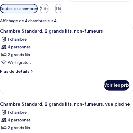
Filtres
Toutes les chambres
2 lits
1 lit
disponibles
pour
Affichage de 4 chambres sur 4
les
Afficher
Une chambre d’hôtel comprenant un lit
5
Chambre Standard, 2 grands lits, non-fumeurs
chambres
toutes
1 chambre
les
4 personnes
photos
pour
2 grands lits
ce
Wi-Fi gratuit
type
Plus
Plus de détails
de
de
chambre :
détails
Voir les prix
sur
Chambre
le
Standard,
type
Afficher
Une chambre d’hôtel avec deux lits, un
2
5
de
Chambre Standard, 2 grands lits, non-fumeurs, vue piscine
toutes
chambre
grands
1 chambre
Chambre
les
lits,
Standard,
4 personnes
photos
non-
2
pour
2 grands lits
fumeurs
grands