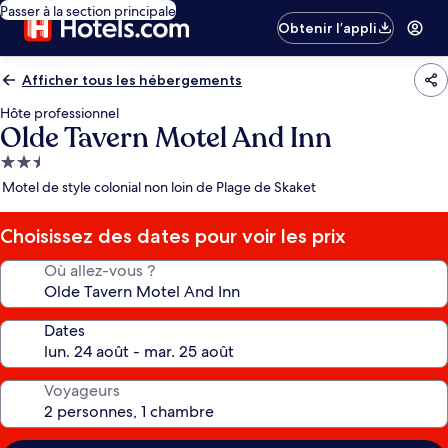
Passer à la section principale
Obtenir l’appli
Afficher tous les hébergements
Hôte professionnel
Olde Tavern Motel And Inn
Hébergement
2.5 étoiles
Motel de style colonial non loin de Plage de Skaket
Choisissez des dates pour voir les prix
Où allez-vous ?
Dates
Voyageurs