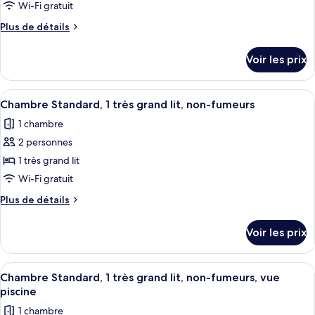
ce
lits,
Wi-Fi gratuit
non-
type
Plus
Plus de détails
fumeurs
de
de
chambre :
détails
Voir les prix
sur
Chambre
le
Standard,
type
Afficher
Une chambre à coucher comprenant un 
2
5
de
Chambre Standard, 1 très grand lit, non-fumeurs
toutes
chambre
grands
1 chambre
Chambre
les
lits,
Standard,
2 personnes
photos
non-
2
pour
1 très grand lit
fumeurs,
grands
ce
lits,
Wi-Fi gratuit
vue
non-
type
piscine
Plus
Plus de détails
fumeurs,
de
de
vue
chambre :
détails
piscine
Voir les prix
sur
Chambre
le
Standard,
type
Afficher
Une chambre d’hôtel avec un lit, un bu
1
5
de
Chambre Standard, 1 très grand lit, non-fumeurs, vue
toutes
chambre
très
piscine
Chambre
les
grand
1 chambre
Standard,