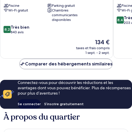
Orleans
Motor
Piscine
Parking gratuit
Piscin
-
Inn
Wi-Fi gratuit
Chambres
Wi-Fi 
Cape
Eastham
communicantes
Cod
8.4
Trè
disponibles
8,4
Orleans
sur
203 
8.2
Très bien
10,
8,2
sur
843 avis
Très
10,
bien,
Le
134 €
Très
203 avis
nouveau
bien,
taxes et frais compris
prix
1 sept. - 2 sept.
843 avis
est
de
Comparer des hébergements similaires
134 €
Connectez-vous pour découvrir les réductions et les
avantages dont vous pouvez bénéficier. Plus de récompenses
pour plus d’aventures !
Se connecter
S’inscrire gratuitement
À propos du quartier