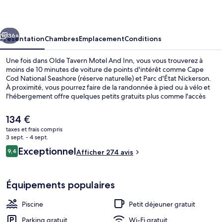
Motel
And
cédent
Suivant
Inn
36+
Présentation
Chambres
Emplacement
Conditions
Une fois dans Olde Tavern Motel And Inn, vous vous trouverez à
moins de 10 minutes de voiture de points d'intérêt comme Cape
Cod National Seashore (réserve naturelle) et Parc d'État Nickerson.
À proximité, vous pourrez faire de la randonnée à pied ou à vélo et
l'hébergement offre quelques petits gratuits plus comme l'accès
Wi-Fi, le parking sans voiturier et un petit déjeuner continental
proposé tous les jours, entre 08 h 00 et 10 h 00. En voiture, vous
Le
134 €
aurez vite rejoint Plage de Skaket et Cape Cod Beaches depuis ce
prix
taxes et frais compris
motel de style colonial. Les autres voyageurs adorent le personnel
actuel
3 sept. - 4 sept.
attentionné.
Bureau, Wi-Fi gratuit, réveils, draps fo
est
Avis
Exceptionnel
9,4
Afficher 274 avis
de
9,4 sur 10
voyageurs
134 €.
Équipements populaires
Piscine
Petit déjeuner gratuit
Parking gratuit
Wi-Fi gratuit