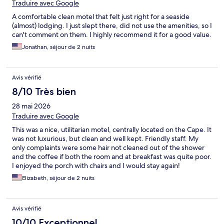
Traduire avec Google
A comfortable clean motel that felt just right for a seaside
(almost) lodging. I just slept there, did not use the amenities, so I
can't comment on them. I highly recommend it for a good value.
Jonathan, séjour de 2 nuits
Avis vérifié
8/10 Très bien
28 mai 2026
Traduire avec Google
This was a nice, utilitarian motel, centrally located on the Cape. It
was not luxurious, but clean and well kept. Friendly staff. My
only complaints were some hair not cleaned out of the shower
and the coffee if both the room and at breakfast was quite poor.
I enjoyed the porch with chairs and I would stay again!
Elizabeth, séjour de 2 nuits
Avis vérifié
10/10 Exceptionnel