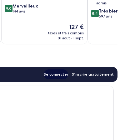
admis
9.0
Merveilleux
9,0
8.4
Très bien
sur
144 avis
8,4
sur
697 avis
10,
10,
Merveilleux,
Le
127 €
Très
144 avis
nouveau
bien,
taxes et frais compris
tax
prix
31 août - 1 sept.
697 avis
est
de
127 €
Se connecter
S’inscrire gratuitement