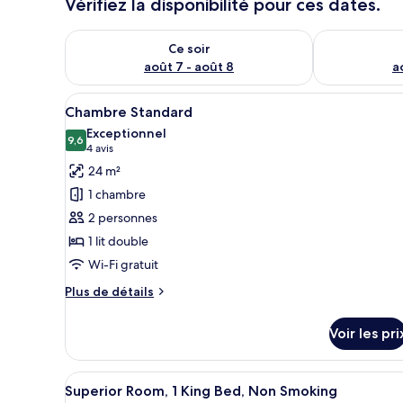
Vérifiez la disponibilité pour ces dates.
Vérifier la disponibilité pour ce soir août 7 - août 8
Vérifier la di
Ce soir
août 7 - août 8
a
Afficher
Un bâtiment à deux étages, sur 
5
Chambre Standard
toutes
Exceptionnel
les
9,6
9,6 sur 10
(4 avis)
4 avis
photos
24 m²
pour
1 chambre
ce
2 personnes
type
1 lit double
de
Wi-Fi gratuit
chambre :
Chambre
Plus
Plus de détails
Standard
de
détails
Voir les pri
sur
le
type
Afficher
Une chambre d’hôtel avec un gr
10
de
Superior Room, 1 King Bed, Non Smoking
toutes