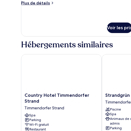
Plus
Plus de détails
chambre :
de
Chambre,
détails
sur
1
le
lit
Voir les pri
type
double
de
chambre
Hébergements similaires
Chambre,
1
lit
Country Hotel Timmendorfer Strand
Strandgrün Go
double
Country
Strandgrün
Country Hotel Timmendorfer
Strandgrün 
Hotel
Golf-
Strand
Timmendorfer
Timmendorfer
&
Timmendorfer Strand
Piscine
Strand
Spa
Spa
Timmendorfer
Spa
Resort
Animaux de
Parking
Strand
Timmendorfe
admis
Wi-Fi gratuit
Strand
Parking
Restaurant