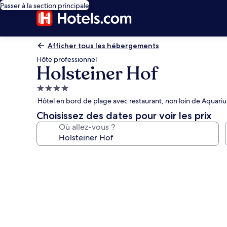
Passer à la section principale
Afficher tous les hébergements
Hôte professionnel
Holsteiner Hof
Hébergement
4.0 étoiles
Hôtel en bord de plage avec restaurant, non loin de Aquar
Choisissez des dates pour voir les prix
Où allez-vous ?
Galerie
photos
de
l’hébergement
Holsteiner