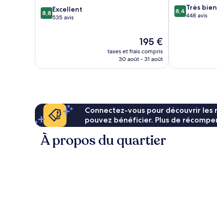
8.4
Très bien
8.8
Excellent
8,4
8,8
sur
448 avis
sur
535 avis
10,
10,
Très
Excellent,
Le
195 €
bien,
535 avis
nouveau
448 avis
taxes et frais compris
prix
30 août - 31 août
est
de
195 €
Connectez-vous pour découvrir les 
pouvez bénéficier. Plus de récompen
À propos du quartier