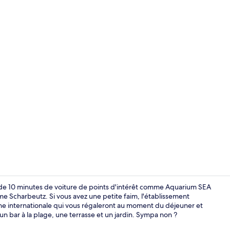
Déjeuner et d
s de 10 minutes de voiture de points d'intérêt comme Aquarium SEA
 Scharbeutz. Si vous avez une petite faim, l'établissement
ine internationale qui vous régaleront au moment du déjeuner et
Site d’intérêt
un bar à la plage, une terrasse et un jardin. Sympa non ?