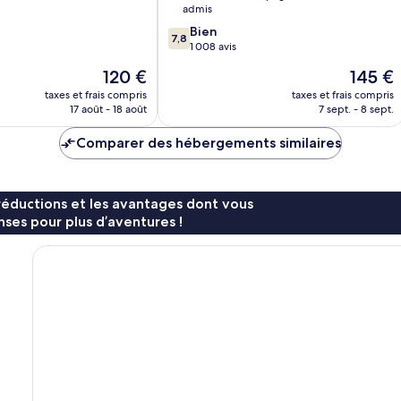
admis
7.8
Bien
7,8
sur
1 008 avis
10,
Le
Le
120 €
145 €
Bien,
nouveau
nouveau
1 008 avis
taxes et frais compris
taxes et frais compris
prix
prix
17 août - 18 août
7 sept. - 8 sept.
est
est
de
de
Comparer des hébergements similaires
120 €
145 €
réductions et les avantages dont vous
ses pour plus d’aventures !