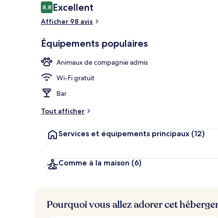
Avis
Excellent
8,8
8,8 sur 10
voyageurs
Afficher 98 avis
Yoga
Équipements populaires
Animaux de compagnie admis
Wi-Fi gratuit
Bar
Tout afficher
Services et équipements principaux
(12)
Comme à la maison
(6)
Pourquoi vous allez adorer cet héberg