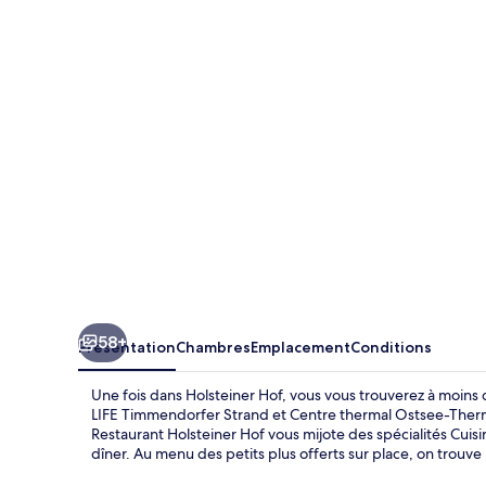
Hof
58+
Présentation
Chambres
Emplacement
Conditions
Une fois dans Holsteiner Hof, vous vous trouverez à moin
LIFE Timmendorfer Strand et Centre thermal Ostsee-Therme
Restaurant Holsteiner Hof vous mijote des spécialités Cuis
dîner. Au menu des petits plus offerts sur place, on trouve 