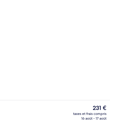
îner servis sur place
Façade de l’hébergement
Le
231 €
prix
taxes et frais compris
actuel
16 août - 17 août
Douche, articles de toilette gratuits,
est
de