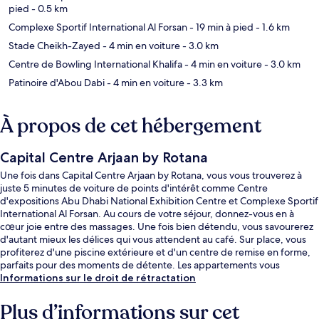
pied
- 0.5 km
Complexe Sportif International Al Forsan
- 19 min à pied
- 1.6 km
Stade Cheikh-Zayed
- 4 min en voiture
- 3.0 km
Centre de Bowling International Khalifa
- 4 min en voiture
- 3.0 km
Patinoire d'Abou Dabi
- 4 min en voiture
- 3.3 km
À propos de cet hébergement
Capital Centre Arjaan by Rotana
Une fois dans Capital Centre Arjaan by Rotana, vous vous trouverez à
juste 5 minutes de voiture de points d'intérêt comme Centre
d'expositions Abu Dhabi National Exhibition Centre et Complexe Sportif
International Al Forsan. Au cours de votre séjour, donnez-vous en à
cœur joie entre des massages. Une fois bien détendu, vous savourerez
d'autant mieux les délices qui vous attendent au café. Sur place, vous
profiterez d'une piscine extérieure et d'un centre de remise en forme,
parfaits pour des moments de détente. Les appartements vous
réservent par ailleurs d'agréables petits plus comme une couette en
Informations sur le droit de rétractation
duvet d'oie et des peignoirs.
Plus d’informations sur cet