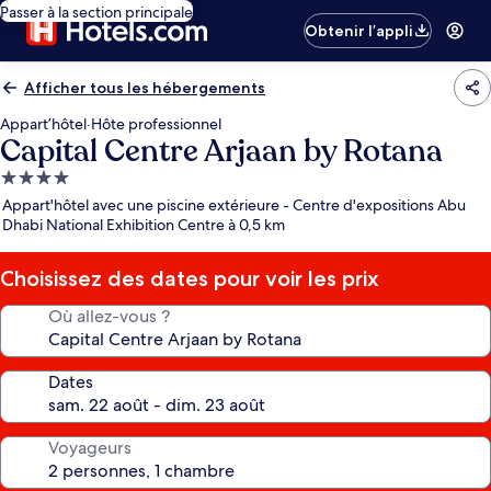
Passer à la section principale
Obtenir l’appli
Afficher tous les hébergements
Appart’hôtel
·
Hôte professionnel
Capital Centre Arjaan by Rotana
Hébergement
4.0 étoiles
Appart'hôtel avec une piscine extérieure - Centre d'expositions Abu
Dhabi National Exhibition Centre à 0,5 km
Choisissez des dates pour voir les prix
Où allez-vous ?
Dates
Voyageurs