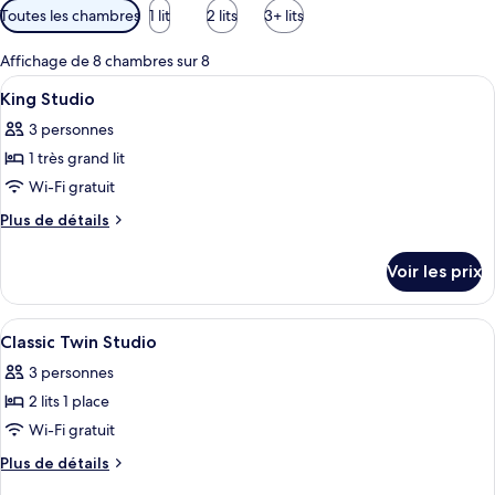
Filtres
Toutes les chambres
1 lit
2 lits
3+ lits
disponibles
pour
Affichage de 8 chambres sur 8
les
Afficher
Une chambre d’hôtel moderne, dotée d’u
3
King Studio
chambres
toutes
3 personnes
les
1 très grand lit
photos
pour
Wi-Fi gratuit
ce
Plus
Plus de détails
type
de
détails
de
Voir les prix
sur
chambre :
le
King
type
Afficher
Couette en duvet d'oie, minibar, coffr
3
Studio
de
Classic Twin Studio
toutes
chambre
3 personnes
King
les
Studio
2 lits 1 place
photos
pour
Wi-Fi gratuit
ce
Plus
Plus de détails
type
de