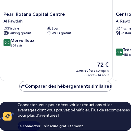
Pearl
Centro
Pearl Rotana Capital Centre
Centro
Rotana
Capital
Al Rawdah
Al Rawd
Capital
Centre
Piscine
Spa
Piscin
Centre
Al
Parking gratuit
Wi-Fi gratuit
Restau
Al
Rawdah
Rawdah
9.2
Merveilleux
9,2
sur
261 avis
8.4
Trè
10,
8,4
sur
418 a
Merveilleux,
10,
261 avis
Le
72 €
Très
nouveau
bien,
taxes et frais compris
prix
13 août - 14 août
418 avis
est
de
Comparer des hébergements similaires
72 €
Connectez-vous pour découvrir les réductions et les
avantages dont vous pouvez bénéficier. Plus de récompenses
pour plus d’aventures !
Se connecter
S’inscrire gratuitement