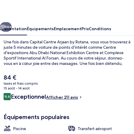
Centre
Arjaan
by
cédent
Suivant
Rotana
56+
Présentation
Équipements
Emplacement
Prix
Conditions
Une fois dans Capital Centre Arjaan by Rotana, vous vous trouverez à
juste 5 minutes de voiture de points d'intérêt comme Centre
d'expositions Abu Dhabi National Exhibition Centre et Complexe
Sportif International Al Forsan. Au cours de votre séjour, donnez-
vous en à cœur joie entre des massages. Une fois bien détendu,
vous savourerez d'autant mieux les délices qui vous attendent au
café. Sur place, vous profiterez d'une piscine extérieure et d'un
Le
84 €
centre de remise en forme, parfaits pour des moments de détente.
prix
taxes et frais compris
Les appartements vous réservent par ailleurs d'agréables petits plus
actuel
13 août - 14 août
comme une couette en duvet d'oie et des peignoirs.
Extérieur
est
Avis
Exceptionnel
9,4
Afficher 211 avis
de
9,4 sur 10
voyageurs
84 €.
Équipements populaires
Piscine
Transfert aéroport