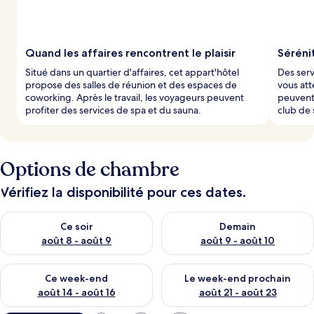
Quand les affaires rencontrent le plaisir
Séréni
Situé dans un quartier d'affaires, cet appart'hôtel
Des serv
propose des salles de réunion et des espaces de
vous att
coworking. Après le travail, les voyageurs peuvent
peuvent 
profiter des services de spa et du sauna.
club de s
Options de chambre
Vérifiez la disponibilité pour ces dates.
Vérifier la disponibilité pour ce soir août 8 - août 9
Vérifier la disponibilité pour 
Ce soir
Demain
août 8 - août 9
août 9 - août 10
Vérifier la disponibilité pour ce week-end août 14 - août 16
Vérifier la disponibilité pour
Ce week-end
Le week-end prochain
août 14 - août 16
août 21 - août 23