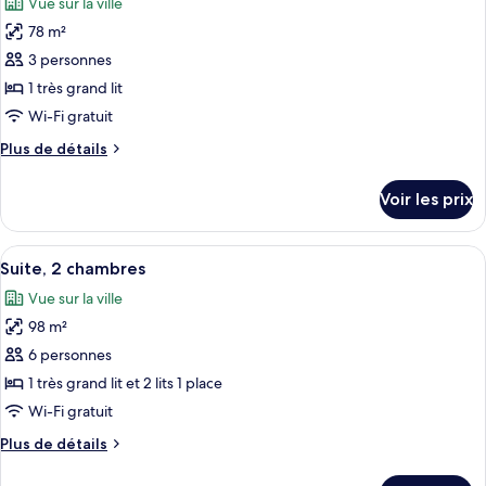
Vue sur la ville
Studio,
les
2
78 m²
photos
lits
pour
3 personnes
une
ce
place
1 très grand lit
type
Wi-Fi gratuit
de
Plus
Plus de détails
chambre :
de
Suite,
détails
Voir les prix
sur
1
le
chambre
type
Afficher
Une chambre d’hôtel moderne, dotée d’
(Spacious)
8
de
Suite, 2 chambres
toutes
chambre
Vue sur la ville
Suite,
les
1
98 m²
photos
chambre
pour
6 personnes
(Spacious)
ce
1 très grand lit et 2 lits 1 place
type
Wi-Fi gratuit
de
Plus
Plus de détails
chambre :
de
Suite,
détails