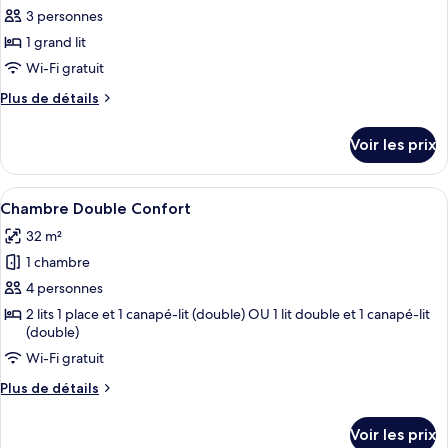
place
1
pour
3 personnes
lit
ce
une
1 grand lit
place
type
Wi-Fi gratuit
de
Plus
Plus de détails
chambre :
de
Chambre
détails
Voir les prix
sur
Double
le
Classique
type
Afficher
Une chambre d’hôtel avec deux lits, un
8
de
Chambre Double Confort
toutes
chambre
32 m²
Chambre
les
Double
1 chambre
photos
Classique
pour
4 personnes
ce
2 lits 1 place et 1 canapé-lit (double) OU 1 lit double et 1 canapé-lit
(double)
type
de
Wi-Fi gratuit
chambre :
Plus
Plus de détails
Chambre
de
détails
Double
Voir les prix
sur