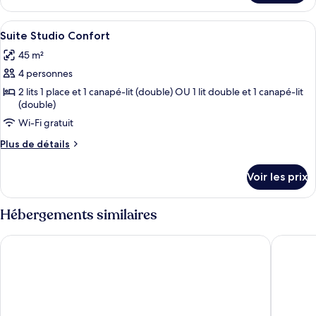
Confort
le
type
Afficher
Une chambre d’hôtel moderne avec un c
5
de
Suite Studio Confort
toutes
chambre
45 m²
Chambre
les
Double
4 personnes
photos
Confort
pour
2 lits 1 place et 1 canapé-lit (double) OU 1 lit double et 1 canapé-lit
(double)
ce
Wi-Fi gratuit
type
de
Plus
Plus de détails
chambre :
de
détails
Suite
Voir les prix
sur
Studio
le
Confort
type
Hébergements similaires
de
chambre
Rathaushotels Oberwiesenthal All Inclusive
AHORN H
Suite
Studio
Confort