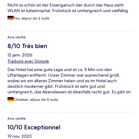
Nicht so schön ist der Essengeruch der durch das Haus zieht.
WLAN ist katastrophal. Frühstück ist umfangreich und vielfältig.
Tilo, séjour de 2 nuits
Avis vérifié
8/10 Très bien
12 janv. 2026
Traduire avec Google
Das Hotel hat eine gute Lage und ist ca. 5 Min von den
Liftanlagen entfernt. Unser Zimmer war ausreichend groß,
wobei wir ein älteres Zimmer haten und es im Hotel auch
deutlich moderner gibt. Frühstück ist sehr gut und
umfangreich, das Abendessen ist ebenfalls recht gut. Es gibt im
Ort aber auch genug andere Alternativen. Negativ: Es gibt
Christian, séjour de 5 nuits
diverse Zusatzkosten, wie z.B. für zusätzlichen
Handtuchwechsel oder ein Saunatuch. Das finde ich für ein 4*
Haus nicht angemessen. Wir kommen trotzdem gerne wieder.
Avis vérifié
Ps: wir waren jeden Abend n der Bar bei einer super Betreuung
duch den Barmann. Top :-)
10/10 Exceptionnel
19 nov. 2023