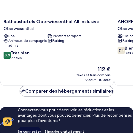
Rathaushotels
AHORN
Rathaushotels Oberwiesenthal All Inclusive
AHORN 
Oberwiesenthal
Hotel
Oberwiesenthal
Oberwie
All
Am
Spa
Transfert aéroport
Piscin
Inclusive
Fichtelb
Animaux de compagnie
Parking
Parkin
Oberwiesenthal
Oberwie
admis
7.4
Bie
7,4
8.0
Très bien
sur
393 a
8,0
sur
99 avis
10,
10,
Bien,
Le
112 €
Très
393 avis
nouveau
bien,
taxes et frais compris
prix
99 avis
9 août - 10 août
est
de
Comparer des hébergements similaires
112 €
Connectez-vous pour découvrir les réductions et les
avantages dont vous pouvez bénéficier. Plus de récompenses
pour plus d’aventures !
Se connecter
S’inscrire gratuitement