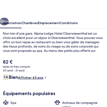
Lodge
Hotel
Oberwiesenthal
cédent
Suivant
61+
Présentation
Chambres
Emplacement
Conditions
Non loin d'une gare, Alpina Lodge Hotel Oberwiesenthal est un
choix excellent pour un séjour à Oberwiesenthal. Vous pouvez vous
offrir un bon repas au restaurant ou bien vous gâter de massages
des tissus profonds, de soins du visage ou de soins corporels qui
vous sont proposés au spa. Au menu des petits plus offerts sur
place, on trouve un bar / salon, un sauna et une terrasse. Sympa non
?
Le
82 €
prix
taxes et frais compris
actuel
20 août - 21 août
Extérieur
est
Avis
Bien
7,8
Afficher 63 avis
de
7,8 sur 10
voyageurs
82 €.
Équipements populaires
Spa
Animaux de compagnie