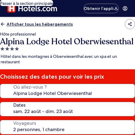
Passer à la section principale
Obtenir l’appli
Afficher tous les hébergements
Hôte professionnel
Alpina Lodge Hotel Oberwiesenthal
Hébergement
4.0 étoiles
Hôtel dans les montagnes à Oberwiesenthal avec un spa et un
restaurant
Choisissez des dates pour voir les prix
Où allez-vous ?
Dates
Voyageurs