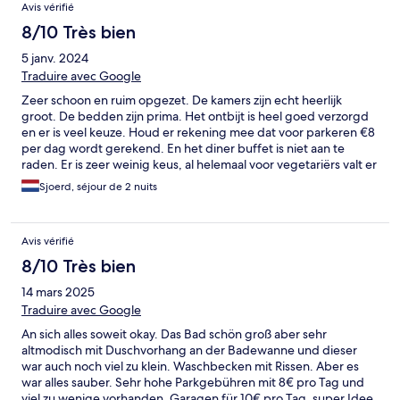
Avis vérifié
8/10 Très bien
5 janv. 2024
Traduire avec Google
Zeer schoon en ruim opgezet. De kamers zijn echt heerlijk
groot. De bedden zijn prima. Het ontbijt is heel goed verzorgd
en er is veel keuze. Houd er rekening mee dat voor parkeren €8
per dag wordt gerekend. En het diner buffet is niet aan te
raden. Er is zeer weinig keus, al helemaal voor vegetariërs valt er
weinig te kiezen. Het dessert was een ijzeren plaat met een paar
Sjoerd, séjour de 2 nuits
plakken worst en kaas en 5 mini potjes vruchtenmousse.
Avis vérifié
8/10 Très bien
14 mars 2025
Traduire avec Google
An sich alles soweit okay. Das Bad schön groß aber sehr
altmodisch mit Duschvorhang an der Badewanne und dieser
war auch noch viel zu klein. Waschbecken mit Rissen. Aber es
war alles sauber. Sehr hohe Parkgebühren mit 8€ pro Tag und
viel zu wenige vorhanden. Garagen für 10€ pro Tag, super Idee