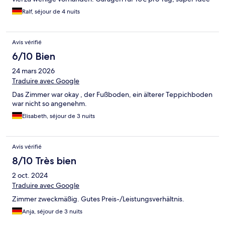
aber nur wenn man mit einem Mini oder Smart anreist,
Ralf, séjour de 4 nuits
ansonsten kriegt man keine Tür mehr auf.
Avis vérifié
6/10 Bien
24 mars 2026
Traduire avec Google
Das Zimmer war okay , der Fußboden, ein älterer Teppichboden
war nicht so angenehm.
Elisabeth, séjour de 3 nuits
Avis vérifié
8/10 Très bien
2 oct. 2024
Traduire avec Google
Zimmer zweckmäßig. Gutes Preis-/Leistungsverhältnis.
Anja, séjour de 3 nuits