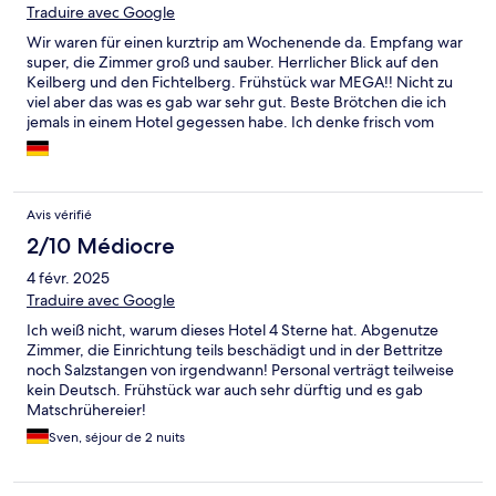
Traduire avec Google
Wir waren für einen kurztrip am Wochenende da. Empfang war
super, die Zimmer groß und sauber. Herrlicher Blick auf den
Keilberg und den Fichtelberg. Frühstück war MEGA!! Nicht zu
viel aber das was es gab war sehr gut. Beste Brötchen die ich
jemals in einem Hotel gegessen habe. Ich denke frisch vom
Dorfbäcker 👍 Wir kommen auf jeden Fall mal wieder. Vielen
Dank
Avis vérifié
2/10 Médiocre
4 févr. 2025
Traduire avec Google
Ich weiß nicht, warum dieses Hotel 4 Sterne hat. Abgenutze
Zimmer, die Einrichtung teils beschädigt und in der Bettritze
noch Salzstangen von irgendwann! Personal verträgt teilweise
kein Deutsch. Frühstück war auch sehr dürftig und es gab
Matschrühereier!
Sven, séjour de 2 nuits