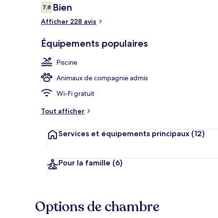
Avis
Bien
7,8
7,8 sur 10
voyageurs
Afficher 228 avis
Chambre Stand
Équipements populaires
Piscine
Animaux de compagnie admis
Wi-Fi gratuit
Tout afficher
Services et équipements principaux
(12)
Pour la famille
(6)
Options de chambre