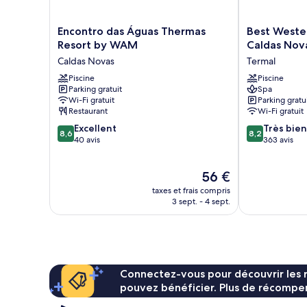
Encontro
Best
Encontro das Águas Thermas
Best Wester
das
Western
Resort by WAM
Caldas Nov
Águas
Suites
Caldas Novas
Termal
Thermas
Le
Resort
Piscine
Jardin
Piscine
Parking gratuit
Spa
by
Caldas
Wi-Fi gratuit
Parking gratu
WAM
Novas
Restaurant
Wi-Fi gratuit
Caldas
Termal
8.6
8.2
Novas
Excellent
Très bien
8,6
8,2
sur
sur
40 avis
363 avis
10,
10,
Excellent,
Très
Le
56 €
40 avis
bien,
nouveau
363 avis
taxes et frais compris
prix
3 sept. - 4 sept.
est
de
56 €
Connectez-vous pour découvrir les 
pouvez bénéficier. Plus de récompen