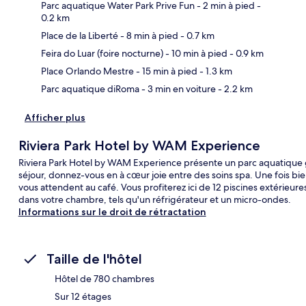
Parc aquatique Water Park Prive Fun
- 2 min à pied
-
0.2 km
Place de la Liberté
- 8 min à pied
- 0.7 km
Car
Feira do Luar (foire nocturne)
- 10 min à pied
- 0.9 km
Place Orlando Mestre
- 15 min à pied
- 1.3 km
Parc aquatique diRoma
- 3 min en voiture
- 2.2 km
Afficher plus
Riviera Park Hotel by WAM Experience
Riviera Park Hotel by WAM Experience présente un parc aquatique gr
séjour, donnez-vous en à cœur joie entre des soins spa. Une fois bi
vous attendent au café. Vous profiterez ici de 12 piscines extérieure
dans votre chambre, tels qu'un réfrigérateur et un micro-ondes.
Informations sur le droit de rétractation
Taille de l'hôtel
Hôtel de 780 chambres
Sur 12 étages