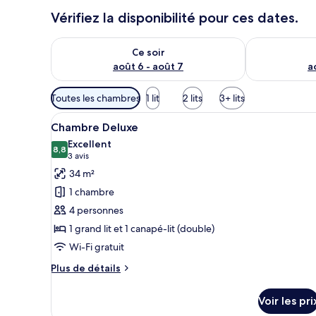
Vérifiez la disponibilité pour ces dates.
Vérifier la disponibilité pour ce soir août 6 - août 7
Vérifier la di
Ce soir
août 6 - août 7
a
Filtres
Toutes les chambres
1 lit
2 lits
3+ lits
disponibles
Afficher
Un salon moderne avec un cana
pour
6
Chambre Deluxe
toutes
les
Excellent
les
8,8
chambres
8,8 sur 10
(3 avis)
3 avis
photos
34 m²
pour
1 chambre
ce
4 personnes
type
1 grand lit et 1 canapé-lit (double)
de
Wi-Fi gratuit
chambre :
Chambre
Plus
Plus de détails
Deluxe
de
détails
Voir les pri
sur