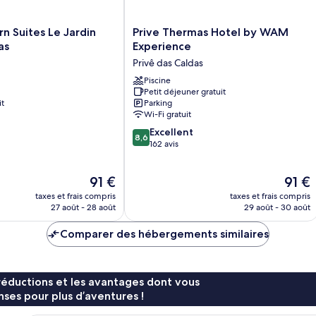
Prive
n Suites Le Jardin
Prive Thermas Hotel by WAM
Thermas
as
Experience
Hotel
Privê das Caldas
by
WAM
Piscine
Petit déjeuner gratuit
Experience
it
Parking
Privê
Wi-Fi gratuit
das
8.6
Caldas
Excellent
8,6
sur
162 avis
10,
Excellent,
Le
Le
91 €
91 €
162 avis
nouveau
nouve
taxes et frais compris
taxes et frais compris
prix
prix
27 août - 28 août
29 août - 30 août
est
est
de
de
Comparer des hébergements similaires
91 €
91 €
réductions et les avantages dont vous
ses pour plus d’aventures !