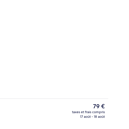
in séjour | Télévision de 32 pouces avec chaînes par câble
Studio de fitness
Le
79 €
prix
taxes et frais compris
actuel
17 août - 18 août
Restaurant
est
de