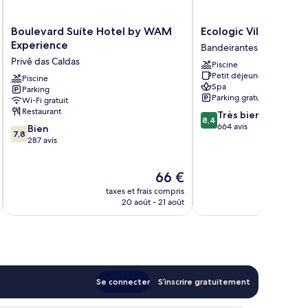
Boulevard
Ecologic
Boulevard Suíte Hotel by WAM
Ecologic Ville Resort
Suíte
Ville
Experience
Bandeirantes
Hotel
Resort
Privê das Caldas
Piscine
by
Bandeirantes
Petit déjeuner gratuit
WAM
Piscine
Spa
Parking
Experience
Parking gratuit
Wi-Fi gratuit
Privê
Restaurant
8.4
Très bien
das
8,4
sur
664 avis
7.8
Caldas
Bien
7,8
10,
sur
287 avis
Très
10,
bien,
Bien,
Le
66 €
664 avis
287 avis
au
nouveau
taxes et frais compris
tax
prix
20 août - 21 août
est
de
66 €
Se connecter
S’inscrire gratuitement