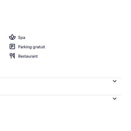
ard | Salle de bain | Douche, sèche-cheveux, serviettes fournies, savon
Spa
Parking gratuit
Restaurant