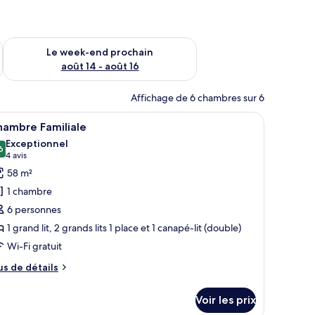
-end août 7 - août 9
Vérifier la disponibilité pour le week-end prochain août 14 - a
Le week-end prochain
août 14 - août 16
Affichage de 6 chambres sur 6
un paysage urbain.
uir marron, une table à manger et une grande fenêtre donnant sur un pays
fficher
Une chambre d’hôtel avec un grand lit, une fe
7
hambre Familiale
outes
Exceptionnel
s
6
9,6 sur 10
(4 avis)
4 avis
hotos
58 m²
our
1 chambre
e
6 personnes
ype
1 grand lit, 2 grands lits 1 place et 1 canapé-lit (double)
e
Wi-Fi gratuit
hambre :
hambre
us
us de détails
amiliale
e
tails
Voir les prix
r