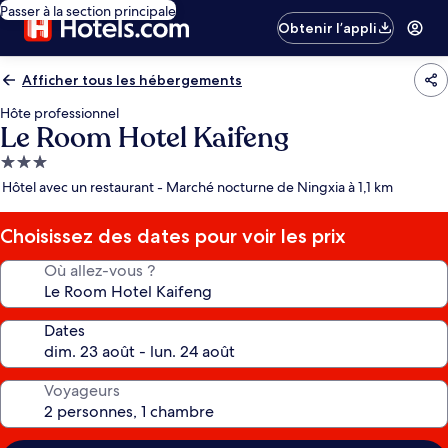
Passer à la section principale
Obtenir l’appli
Afficher tous les hébergements
Hôte professionnel
Le Room Hotel Kaifeng
Hébergement
3.0 étoiles
Hôtel avec un restaurant - Marché nocturne de Ningxia à 1,1 km
Choisissez des dates pour voir les prix
Où allez-vous ?
Dates
Voyageurs