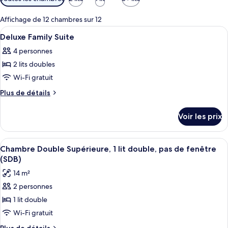
disponibles
pour
Affichage de 12 chambres sur 12
les
Afficher
Couette en duvet d'oie, rideaux occult
9
Deluxe Family Suite
chambres
toutes
4 personnes
les
2 lits doubles
photos
pour
Wi-Fi gratuit
ce
Plus
Plus de détails
type
de
détails
de
Voir les prix
sur
chambre :
le
Deluxe
type
Afficher
Une chambre d’hôtel dotée d’un grand l
10
Family
de
Chambre Double Supérieure, 1 lit double, pas de fenêtre
toutes
chambre
Suite
(SDB)
Deluxe
les
14 m²
Family
photos
Suite
2 personnes
pour
1 lit double
ce
type
Wi-Fi gratuit
de
Plus