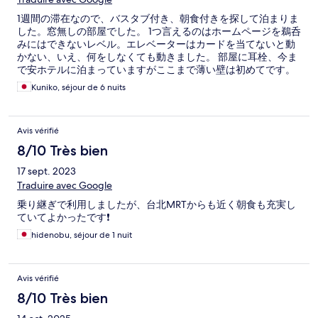
1週間の滞在なので、バスタブ付き、朝食付きを探して泊まりま
した。窓無しの部屋でした。 1つ言えるのはホームページを鵜呑
みにはできないレベル。エレベーターはカードを当てないと動
かない、いえ、何をしなくても動きました。 部屋に耳栓、今ま
で安ホテルに泊まっていますがここまで薄い壁は初めてです。
ライトのスイッチがドア付近にあり、行かないとダメ、そして
Kuniko, séjour de 6 nuits
全部消さないと明る過ぎて寝られない、消すと真っ暗。極端す
ぎないのかな？レベルでした。 朝食は、果物は継ぎ足し無しで
す。 そして朝食会場の隅ではスタッフが寝ていますし、自分の
Avis vérifié
食事を堂々と取って食べていました。 ラウンジは、荷物を置い
たインバウンズが占領するレベル、スペースはありません。 場
8/10 Très bien
所は良かったですが、次回は多少高くても隣に泊まろうかなと
17 sept. 2023
思いました。
Traduire avec Google
乗り継ぎで利用しましたが、台北MRTからも近く朝食も充実し
ていてよかったです❗
hidenobu, séjour de 1 nuit
Avis vérifié
8/10 Très bien