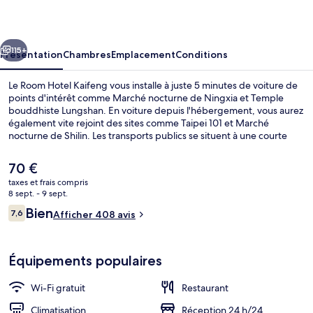
Hotel
Kaifeng
cédent
Suivant
115+
Présentation
Chambres
Emplacement
Conditions
Le Room Hotel Kaifeng vous installe à juste 5 minutes de voiture de
points d'intérêt comme Marché nocturne de Ningxia et Temple
bouddhiste Lungshan. En voiture depuis l'hébergement, vous aurez
également vite rejoint des sites comme Taipei 101 et Marché
nocturne de Shilin. Les transports publics se situent à une courte
distance à pied : Station de métro Ximen est à 5 min et Station de
métro de Taipei, à 6 min.
Le
70 €
prix
taxes et frais compris
actuel
8 sept. - 9 sept.
Chambre Double Exécutive, 1 lit double 
est
Avis
Bien
7,6
Afficher 408 avis
de
7,6 sur 10
voyageurs
70 €.
Équipements populaires
Wi-Fi gratuit
Restaurant
Climatisation
Réception 24 h/24