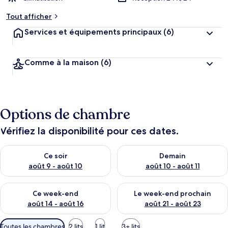
Tout afficher
Services et équipements principaux
(6)
Comme à la maison
(6)
Options de chambre
Vérifiez la disponibilité pour ces dates.
Vérifier la disponibilité pour ce soir août 9 - août 10
Vérifier la disponibilité pour 
Ce soir
Demain
août 9 - août 10
août 10 - août 11
Vérifier la disponibilité pour ce week-end août 14 - août 16
Vérifier la disponibilité pour
Ce week-end
Le week-end prochain
août 14 - août 16
août 21 - août 23
Filtres
Toutes les chambres
2 lits
1 lit
3+ lits