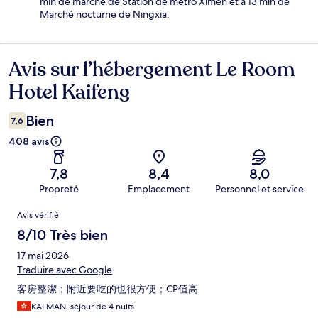
min de marche de Station de métro Ximen et à 13 min de
Marché nocturne de Ningxia.
Avis sur l’hébergement Le Room
Avis
Hotel Kaifeng
Bien
7,6
408 avis
7,8
8,4
8,0
Propreté
Emplacement
Personnel et service
Avis
Avis vérifié
8/10 Très bien
17 mai 2026
Traduire avec Google
客房整潔；附近要吃的也很方便；CP值高
KAI MAN, séjour de 4 nuits