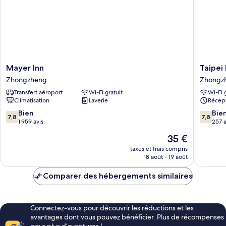
pas
de
fenêtre
Mayer
Taipei
Mayer Inn
Taipei 
Inn
Inn
Zhongzheng
Zhongz
Zhongzheng
Zhongz
Transfert aéroport
Wi-Fi gratuit
Wi-Fi 
Climatisation
Laverie
Récept
7.8
7.8
Bien
Bie
7,8
7,8
sur
sur
1 959 avis
257 a
10,
10,
Le
35 €
Bien,
Bien,
nouveau
1 959 avis
257 avis
taxes et frais compris
prix
18 août - 19 août
est
de
Comparer des hébergements similaires
35 €
Connectez-vous pour découvrir les réductions et les
avantages dont vous pouvez bénéficier. Plus de récompenses
pour plus d’aventures !