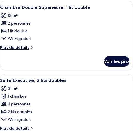
type
Afficher
Une chambre d’hôtel moderne dotée d’un
Deluxe
5
de
Chambre Double Supérieure, 1 lit double
toutes
chambre
13 m²
Chambre
les
Quadruple
2 personnes
photos
Deluxe
pour
1 lit double
ce
Wi-Fi gratuit
type
Plus
Plus de détails
de
de
chambre :
détails
Voir les prix
sur
Chambre
le
Double
type
Afficher
Une chambre d’hôtel avec deux lits, un
Supérieure,
9
de
Suite Exécutive, 2 lits doubles
toutes
chambre
1
31 m²
Chambre
les
lit
Double
1 chambre
photos
double
Supérieure,
pour
4 personnes
1
ce
lit
2 lits doubles
double
type
Wi-Fi gratuit
de
Plus
Plus de détails
chambre :