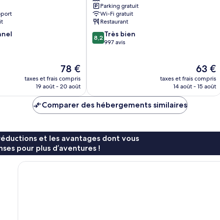
Parking gratuit
Penang
oport
Wi-Fi gratuit
Bayan
it
Restaurant
Lepas
8.2
nnel
Très bien
8,2
sur
997 avis
10,
Très
Le
Le
78 €
63 €
bien,
nouveau
nouvea
997 avis
taxes et frais compris
taxes et frais compris
prix
prix
19 août - 20 août
14 août - 15 août
est
est
de
de
Comparer des hébergements similaires
78 €
63 €
réductions et les avantages dont vous
ses pour plus d’aventures !