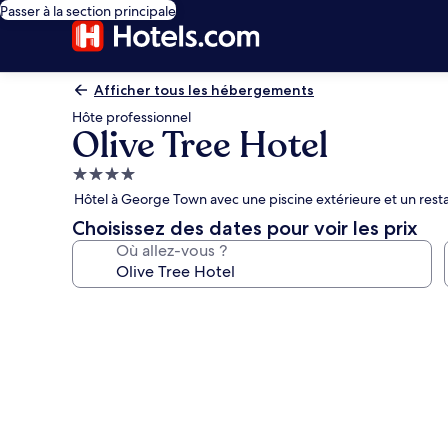
Passer à la section principale
Afficher tous les hébergements
Hôte professionnel
Olive Tree Hotel
Hébergement
4.0 étoiles
Hôtel à George Town avec une piscine extérieure et un rest
Choisissez des dates pour voir les prix
Où allez-vous ?
Galerie
photos
de
l’hébergement
Olive