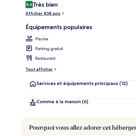
Avis
Très bien
8,4
8,4 sur 10
voyageurs
Afficher 838 avis
Piscine extér
Équipements populaires
Piscine
Parking gratuit
Restaurant
Tout afficher
Services et équipements principaux
(12)
Comme à la maison
(6)
Pourquoi vous allez adorer cet héberg