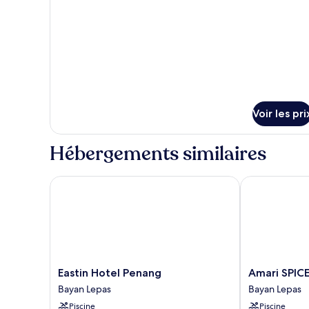
Executive
type
Deluxe
de
chambre
Room
Executive
Deluxe
Room
Voir les pri
Hébergements similaires
Eastin Hotel Penang
Amari SPICE 
Eastin
Amari
Eastin Hotel Penang
Amari SPIC
Hotel
SPICE
Bayan Lepas
Bayan Lepas
Penang
Penang
Piscine
Piscine
Bayan
Bayan