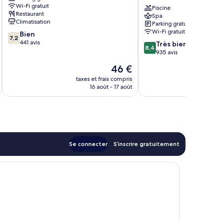
Wi-Fi gratuit
Lepas
Hotel
Piscine
Restaurant
Spa
Penang
Climatisation
Parking gratuit
Batu
Wi-Fi gratuit
7.2
Bien
Ferringhi
7,2
sur
441 avis
8.4
Très bien
8,4
10,
sur
935 avis
Bien,
10,
Le
46 €
441 avis
Très
u
nouveau
bien,
taxes et frais compris
tax
prix
16 août - 17 août
935 avis
est
de
46 €
Se connecter
S’inscrire gratuitement