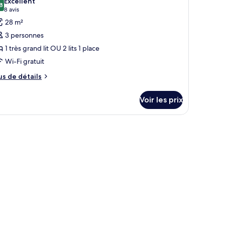
Excellent
hambre
s
8
8,8 sur 10
(8 avis)
8 avis
hotos
28 m²
our
3 personnes
e
1 très grand lit OU 2 lits 1 place
ype
Wi-Fi gratuit
e
hambre :
us
us de détails
e
hambre
tails
Voir les prix
r
remier
pe
e
Deluxe)
hambre
hambre
emier
eluxe)