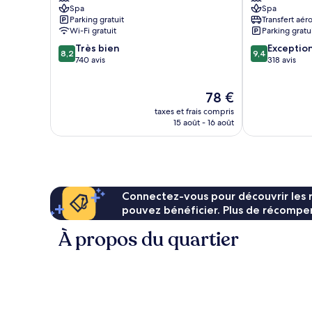
Spa
Spa
Lepas
Lepas
Parking gratuit
Transfert aér
Wi-Fi gratuit
Parking gratu
8.2
9.4
Très bien
Exceptio
8,2
9,4
sur
sur
740 avis
318 avis
10,
10,
Très
Exceptionnel,
Le
78 €
bien,
318 avis
nouveau
740 avis
taxes et frais compris
prix
15 août - 16 août
est
de
78 €
Connectez-vous pour découvrir les 
pouvez bénéficier. Plus de récompen
À propos du quartier