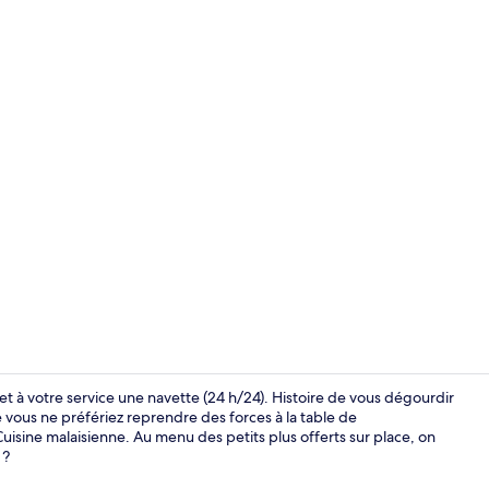
Suite Exécuti
met à votre service une navette (24 h/24). Histoire de vous dégourdir
e vous ne préfériez reprendre des forces à la table de
Cuisine malaisienne. Au menu des petits plus offerts sur place, on
Restauratio
 ?