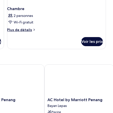
Chambre
2 personnes
Wi-Fi gratuit
Plus
Plus de détails
de
détails
x
Voir les prix
sur
le
type
de
chambre
Chambre
Penang
AC Hotel by Marriott Penang
AC
E Penang
AC Hotel by Marriott Penang
Hotel
Bayan Lepas
by
Piscine
Marriott