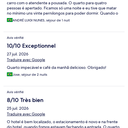
carro com o atendente a pousada. O quarto para quatro
pessoas é apertado. Ficamos só uma noite e eu tive que matar
no mínimo uns vinte pernilongos para poder dormir. Quando o
hóspede chega com as malas tem que subir uma escadaria para
ANDRÉ LUIGI NUNES, séjour de 1 nuit
colocar as malas no quarto, porque ninguém se prontifica a
ajudar a levar as malas. No meu quarto nem havia a capa da
maçaneta da porta e as tomadas estavam com defeito. O café
Avis vérifié
da manhã é até às dez horas. Eu presenciei, por volta das
9h30m, uma mulher que acredito ser a chefe da cozinha
10/10 Exceptionnel
dizendo para outra funcionária que não servidora mais pão de
27 juil. 2026
queijo porque estava próximo do fim do café da manhã. A
piscina que aparece nas imagens como se fosse enorme, na
Traduire avec Google
verdade é pequena. Enfim, a estadia foi muito cara para uma
Quarto impecável e café da manhã delicioso. Obrigado!
pousada muito simples e com diversos problemas.
Jose, séjour de 2 nuits
Avis vérifié
8/10 Très bien
25 juil. 2026
Traduire avec Google
O hotel é bem localizado, o estacionamento é novo e na frente
do hotel, quando fomos estavam fechando a entrada. O quarto