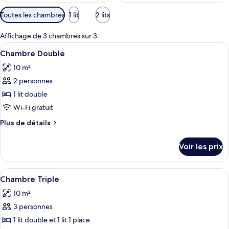
Filtres
Toutes les chambres
1 lit
2 lits
disponibles
pour
Affichage de 3 chambres sur 3
les
Afficher
Un lit bien fait, agrémenté de servie
7
Chambre Double
chambres
toutes
10 m²
les
2 personnes
photos
pour
1 lit double
ce
Wi-Fi gratuit
type
Plus
Plus de détails
de
de
chambre :
détails
Voir les prix
sur
Chambre
le
Double
type
Afficher
Une chambre d’hôtel avec deux lits, un
8
de
Chambre Triple
toutes
chambre
10 m²
Chambre
les
Double
3 personnes
photos
pour
1 lit double et 1 lit 1 place