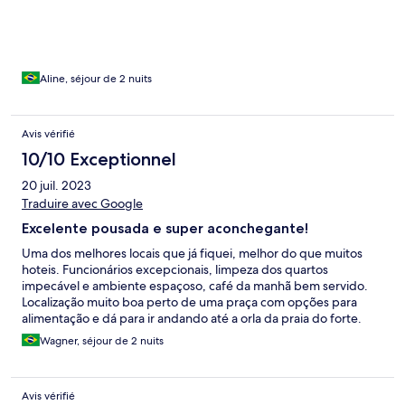
Aline, séjour de 2 nuits
Avis vérifié
10/10 Exceptionnel
20 juil. 2023
Traduire avec Google
Excelente pousada e super aconchegante!
Uma dos melhores locais que já fiquei, melhor do que muitos
hoteis. Funcionários excepcionais, limpeza dos quartos
impecável e ambiente espaçoso, café da manhã bem servido.
Localização muito boa perto de uma praça com opções para
alimentação e dá para ir andando até a orla da praia do forte.
Super indico a experiência para se acomodar que seja numa
Wagner, séjour de 2 nuits
viagem para passeio ou trabalho.
Avis vérifié