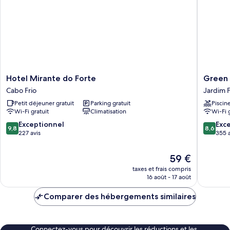
Hotel
Green
Hotel Mirante do Forte
Green 
Mirante
Hoteis
Cabo Frio
Jardim 
do
Jardim
Petit déjeuner gratuit
Parking gratuit
Piscin
Forte
Flamboy
Wi-Fi gratuit
Climatisation
Wi-Fi 
Cabo
Frio
9.8
8.6
Exceptionnel
Exce
9,8
8,6
sur
sur
227 avis
355 a
10,
10,
Exceptionnel,
Excellen
Le
59 €
227 avis
355 avis
nouveau
taxes et frais compris
prix
16 août - 17 août
est
de
Comparer des hébergements similaires
59 €
Connectez-vous pour découvrir les réductions et les