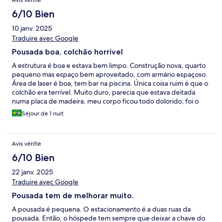
Avis vérifié
6/10 Bien
10 janv. 2025
Traduire avec Google
Pousada boa, colchão horrível
A estrutura é boa e estava bem limpo. Construção nova, quarto
pequeno mas espaço bem aproveitado, com armário espaçoso.
Área de laser é boa, tem bar na piscina. Única coisa ruim é que o
colchão era terrível. Muito duro, parecia que estava deitada
numa placa de madeira, meu corpo ficou todo dolorido, foi o
pior colchão que já deitei na vida. Não pedimos para trocar de
Séjour de 1 nuit
quarto porque era só uma noite, mas de manhã nos
arrependemos de não ter trocado, pq não dormimos nada e
saímos de viagem por 12h na estrada. Fiquei no quarto 202 e
Avis vérifié
espero que os outros quartos tenham colchões melhores. Se
tiver, vale a pena se hospedar, se não tiver, definitivamente,
6/10 Bien
nada compensa uma noite dormida na madeira
22 janv. 2025
Traduire avec Google
Pousada tem de melhorar muito.
A pousada é pequena. O estacionamento é a duas ruas da
pousada. Então, o hóspede tem sempre que deixar a chave do