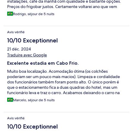
instalações, café da manhã com qualidade e bastante opções.
Preços do frigobar justos. Certamente voltarei ano que vem
novamente nas minhas férias, mas vou ficar mais tempo.
Rodrigo, séjour de 5 nuits
Avis vérifié
10/10 Exceptionnel
21 déc. 2024
Traduire avec Google
Excelente estadia em Cabo Frio.
Muito boa localização. Acomodação ótima (os colchões
poderiam ser um pouco mais macios). Limpeza e cordialidade
dos funcionários também foram ponto alto. O único porém é
que o estacionamento fica a duas quadras do hotel, mas um
funcionário leva e traz o carro. Acabamos deixando o carro na
frente do hotel quase todo o tempo pois sempre tinha vaga e o
Marcelo, séjour de 5 nuits
lugar é tranquilo.
Avis vérifié
10/10 Exceptionnel