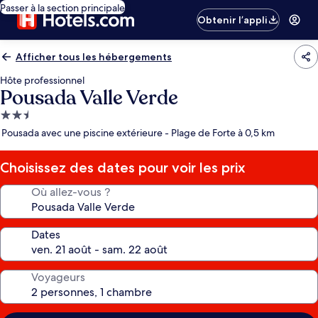
Passer à la section principale
Obtenir l’appli
Afficher tous les hébergements
Hôte professionnel
Pousada Valle Verde
Hébergement
2.5 étoiles
Pousada avec une piscine extérieure - Plage de Forte à 0,5 km
Choisissez des dates pour voir les prix
Où allez-vous ?
Dates
Voyageurs