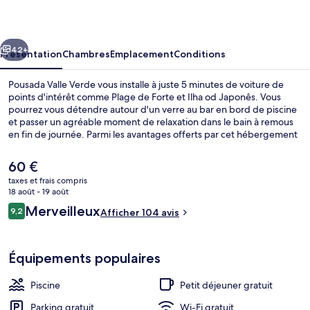
Verde
cédent
Suivant
42+
Présentation
Chambres
Emplacement
Conditions
Pousada Valle Verde vous installe à juste 5 minutes de voiture de
points d'intérêt comme Plage de Forte et Ilha od Japonês. Vous
pourrez vous détendre autour d'un verre au bar en bord de piscine
et passer un agréable moment de relaxation dans le bain à remous
en fin de journée. Parmi les avantages offerts par cet hébergement
: une piscine extérieure, un hammam et une terrasse.
Le
60 €
prix
taxes et frais compris
actuel
18 août - 19 août
Bain à remous extérieur
est
Avis
Merveilleux
9,2
Afficher 104 avis
de
9,2 sur 10
voyageurs
60 €.
Équipements populaires
Piscine
Petit déjeuner gratuit
Parking gratuit
Wi-Fi gratuit