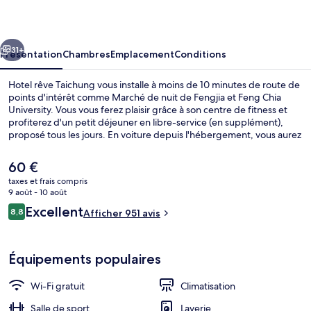
Taichung
cédent
Suivant
31+
Présentation
Chambres
Emplacement
Conditions
Hotel rêve Taichung vous installe à moins de 10 minutes de route de
points d'intérêt comme Marché de nuit de Fengjia et Feng Chia
University. Vous vous ferez plaisir grâce à son centre de fitness et
profiterez d'un petit déjeuner en libre-service (en supplément),
proposé tous les jours. En voiture depuis l'hébergement, vous aurez
également vite rejoint des sites comme Université de Tunghai et
Parc Zhongzheng de Taichung. Les autres voyageurs ne disent que
Le
60 €
du bien en ce qui concerne la présentation générale.
prix
taxes et frais compris
actuel
9 août - 10 août
Suite | Literie de qualité supérieure, 
est
Avis
Excellent
8,8
Afficher 951 avis
de
8,8 sur 10
voyageurs
60 €.
Équipements populaires
Wi-Fi gratuit
Climatisation
Salle de sport
Laverie