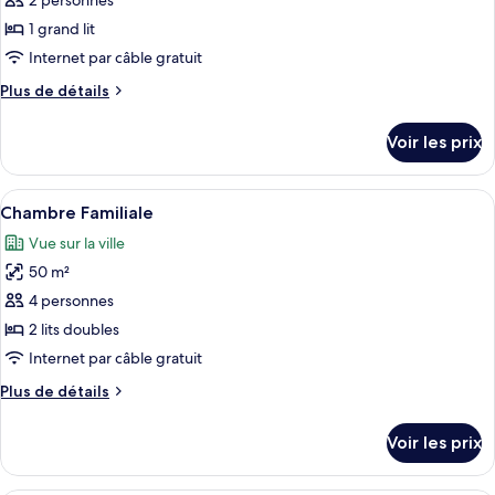
pour
2 personnes
ce
1 grand lit
type
Internet par câble gratuit
de
Plus
Plus de détails
chambre :
de
Chambre
détails
Voir les prix
sur
Double
le
Affaires
type
Afficher
Une chambre d’hôtel avec deux lits, un
3
de
Chambre Familiale
toutes
chambre
Vue sur la ville
Chambre
les
Double
50 m²
photos
Affaires
pour
4 personnes
ce
2 lits doubles
type
Internet par câble gratuit
de
Plus
Plus de détails
chambre :
de
Chambre
détails
Voir les prix
sur
Familiale
le
type