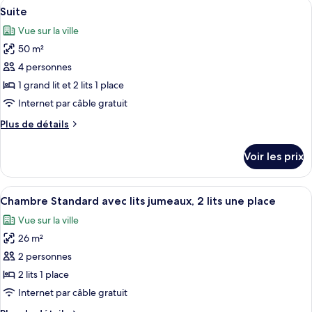
Afficher
Une chambre d’hôtel avec deux lits, un
3
de
Suite
toutes
chambre
Vue sur la ville
Chambre
les
Familiale
50 m²
photos
pour
4 personnes
ce
1 grand lit et 2 lits 1 place
type
Internet par câble gratuit
de
Plus
Plus de détails
chambre :
de
Suite
détails
Voir les prix
sur
le
type
Afficher
Une chambre d’hôtel avec deux lits, u
5
de
Chambre Standard avec lits jumeaux, 2 lits une place
toutes
chambre
Vue sur la ville
Suite
les
26 m²
photos
pour
2 personnes
ce
2 lits 1 place
type
Internet par câble gratuit
de