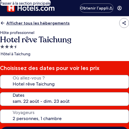
Passer à la section principale
Obtenir l’appli
Afficher tous les hébergements
Hôte professionnel
Hotel rêve Taichung
Hébergement
3.5 étoiles
Hôtel à Taichung
Choisissez des dates pour voir les prix
Où allez-vous ?
Dates
Voyageurs