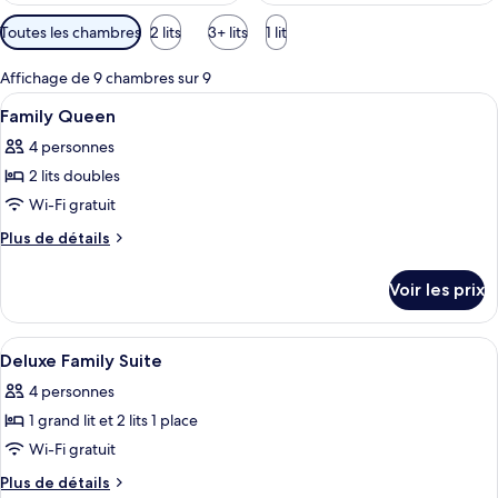
Filtres
Toutes les chambres
2 lits
3+ lits
1 lit
disponibles
pour
Affichage de 9 chambres sur 9
les
Afficher
Literie de qualité supérieure, coffres-
3
Family Queen
chambres
toutes
4 personnes
les
2 lits doubles
photos
pour
Wi-Fi gratuit
ce
Plus
Plus de détails
type
de
détails
de
Voir les prix
sur
chambre :
le
Family
type
Afficher
Literie de qualité supérieure, coffres-
2
Queen
de
Deluxe Family Suite
toutes
chambre
4 personnes
Family
les
Queen
1 grand lit et 2 lits 1 place
photos
pour
Wi-Fi gratuit
ce
Plus
Plus de détails