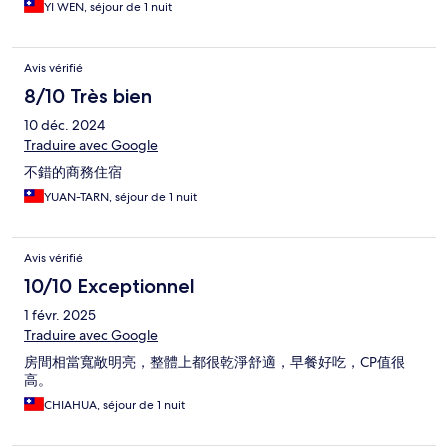
YI WEN, séjour de 1 nuit
Avis vérifié
8/10 Très bien
10 déc. 2024
Traduire avec Google
不錯的商務住宿
YUAN-TARN, séjour de 1 nuit
Avis vérifié
10/10 Exceptionnel
1 févr. 2025
Traduire avec Google
房間相當寬敞明亮，整體上都很乾淨舒適，早餐好吃，CP值很
高。
CHIAHUA, séjour de 1 nuit