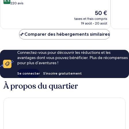
8,4
sur
220 avis
10,
10,
Merveill
Le
50 €
Très
640 avis
nouveau
bien,
taxes et frais compris
prix
19 août - 20 août
220 avis
est
de
Comparer des hébergements similaires
50 €
Connectez-vous pour découvrir les réductions et les
avantages dont vous pouvez bénéficier. Plus de récompenses
pour plus d’aventures !
Se connecter
S’inscrire gratuitement
À propos du quartier