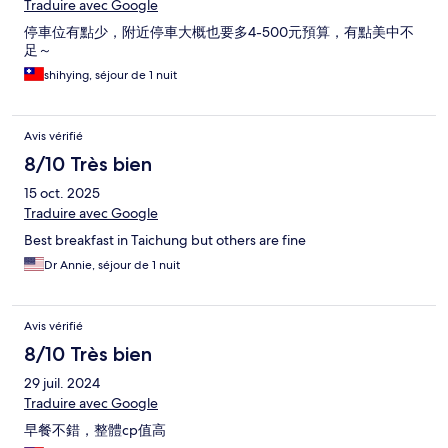
Traduire avec Google
停車位有點少，附近停車大概也要多4-500元預算，有點美中不
足～
shihying, séjour de 1 nuit
Avis vérifié
8/10 Très bien
15 oct. 2025
Traduire avec Google
Best breakfast in Taichung but others are fine
Dr Annie, séjour de 1 nuit
Avis vérifié
8/10 Très bien
29 juil. 2024
Traduire avec Google
早餐不錯，整體cp值高