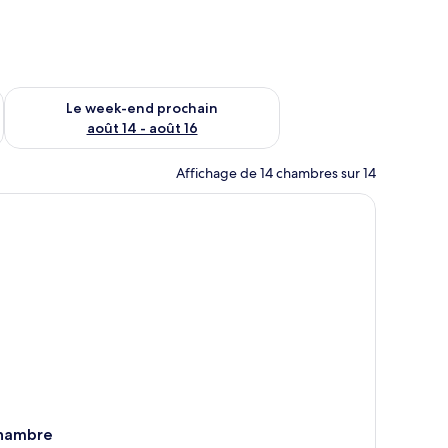
-end août 7 - août 9
Vérifier la disponibilité pour le week-end prochain août 14 - a
Le week-end prochain
août 14 - août 16
Affichage de 14 chambres sur 14
hambre