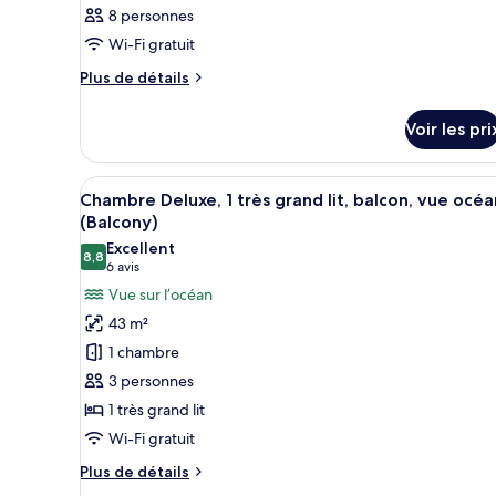
8 personnes
Wi-Fi gratuit
Plus
Plus de détails
de
détails
Voir les pri
sur
le
type
Afficher
Une chambre d’hôtel avec un gr
5
de
Chambre Deluxe, 1 très grand lit, balcon, vue océa
toutes
chambre
(Balcony)
Chambre
les
Excellent
8,8
photos
8,8 sur 10
(6 avis)
6 avis
pour
Vue sur l’océan
ce
43 m²
type
1 chambre
de
3 personnes
chambre :
1 très grand lit
Chambre
Wi-Fi gratuit
Deluxe,
1
Plus
Plus de détails
très
de