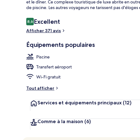
et le dîner. Ce complexe touristique de luxe abrite en outr
de piscine. Les autres voyageurs ne tarissent pas d'éloges
Avis
Excellent
8,6
8,6 sur 10
Piscine extér
voyageurs
Afficher 371 avis
Équipements populaires
Piscine
Transfert aéroport
Wi-Fi gratuit
Tout afficher
Services et équipements principaux
(12)
Comme à la maison
(6)