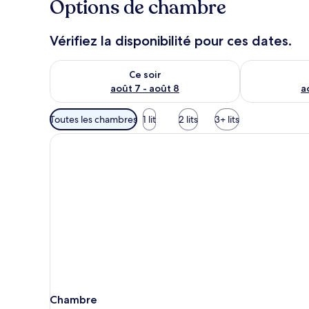
Options de chambre
Vérifiez la disponibilité pour ces dates.
Vérifier la disponibilité pour ce soir août 7 - août 8
Vérifier la di
Ce soir
août 7 - août 8
a
Filtres
Toutes les chambres
1 lit
2 lits
3+ lits
disponibles
pour
les
chambres
Chambre