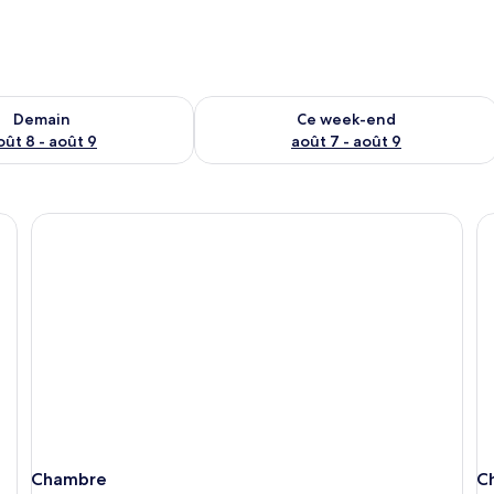
sponibilité pour demain août 8 - août 9
Vérifier la disponibilité pour ce week
Demain
Ce week-end
oût 8 - août 9
août 7 - août 9
Chambre
C