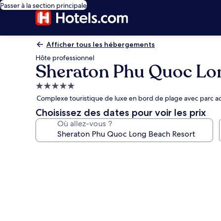
Passer à la section principale
Afficher tous les hébergements
Hôte professionnel
Sheraton Phu Quoc Lo
Hébergement
5.0 étoiles
Complexe touristique de luxe en bord de plage avec parc a
Choisissez des dates pour voir les prix
Où allez-vous ?
Galerie
photos
de
l’hébergement
Sheraton