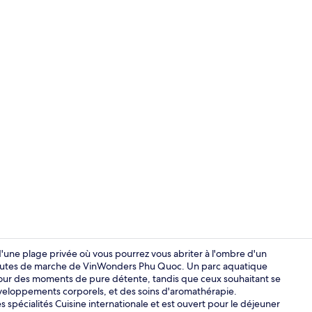
Vidéo de l’
une plage privée où vous pourrez vous abriter à l'ombre d'un
 minutes de marche de VinWonders Phu Quoc. Un parc aquatique
 pour des moments de pure détente, tandis que ceux souhaitant se
Hall
veloppements corporels, et des soins d'aromathérapie.
s spécialités Cuisine internationale et est ouvert pour le déjeuner