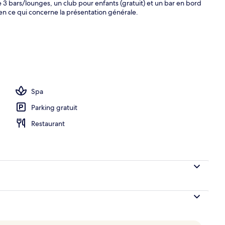
e 3 bars/lounges, un club pour enfants (gratuit) et un bar en bord
 en ce qui concerne la présentation générale.
ieure, parasols de plage, chaises longues
Spa
Parking gratuit
Restaurant