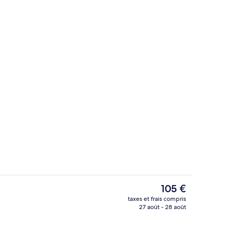
Salle de réunion
hébergement
Le
105 €
prix
taxes et frais compris
actuel
27 août - 28 août
Coffres-forts dans les chambres, bure
est
de