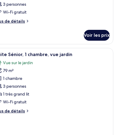
3 personnes
Wi-Fi gratuit
us
us de détails
e
tails
Voir les prix
r
pe
une chaise et une table, ainsi qu’une commode.
 balcon donnant sur la mer et un coin salon avec une table et des chaises.
fficher
Un balcon agrémenté de meubles en osier, une 
6
e
ite Sénior, 1 chambre, vue jardin
outes
hambre
Vue sur le jardin
hambre
s
79 m²
hotos
our
1 chambre
e
3 personnes
ype
1 très grand lit
e
Wi-Fi gratuit
hambre :
us
us de détails
uite
e
énior,
tails
r
hambre,