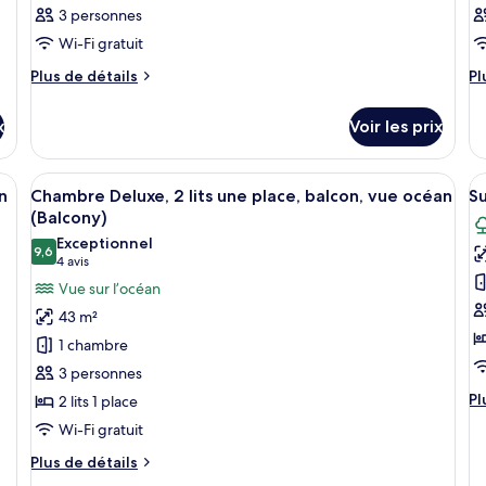
3 personnes
Wi-Fi gratuit
Plus
Pl
Plus de détails
Pl
de
d
détails
dé
x
Voir les prix
sur
su
le
le
type
ty
and lit, un ventilateur de plafond, une vue sur l’océan, un coin salon avec 
Afficher
Une chambre d’hôtel avec deux lits, un
A
6
de
d
n
Chambre Deluxe, 2 lits une place, balcon, vue océan
Su
toutes
t
chambre
c
(Balcony)
Chambre
les
C
le
Exceptionnel
9,6
photos
p
9,6 sur 10
(4 avis)
4 avis
pour
p
Vue sur l’océan
ce
c
43 m²
type
t
1 chambre
de
d
3 personnes
chambre :
c
Pl
Pl
2 lits 1 place
Chambre
S
d
Wi-Fi gratuit
Deluxe,
S
dé
2
1
su
Plus
Plus de détails
le
lits
de
c