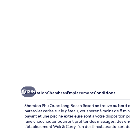
Phu
Quoc
Long
Beach
Resort
138+
Présentation
Chambres
Emplacement
Conditions
Sheraton Phu Quoc Long Beach Resort se trouve au bord d'
parasol et cerise sur le gâteau, vous serez à moins de 5
payant et une piscine extérieure sont à votre disposition
faire chouchouter pourront profiter des massages, des en
L'établissement Wok & Curry, l'un des 5 restaurants, sert de