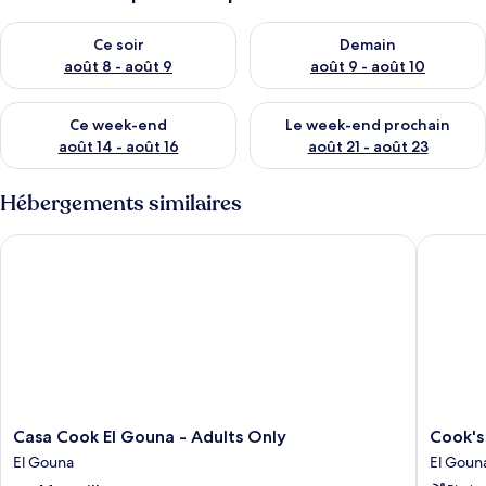
o
Vérifier la disponibilité pour ce soir août 8 - août 9
Vérifier la disponibilité pour 
y
Ce soir
Demain
a
août 8 - août 9
août 9 - août 10
g
e
Vérifier la disponibilité pour ce week-end août 14 - août 16
Vérifier la disponibilité pour
u
Ce week-end
Le week-end prochain
r
août 14 - août 16
août 21 - août 23
s
Hébergements similaires
Casa Cook El Gouna - Adults Only
Cook's C
Casa
Cook's
Casa Cook El Gouna - Adults Only
Cook's
Cook
Club
El Gouna
El Goun
El
El