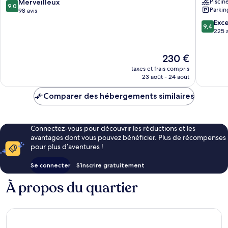
9.0
Merveilleux
Piscin
Gouna
Gouna
9,0
Parkin
sur
98 avis
-
-
10,
Adults
Adults
9.4
Exc
9,4
Merveilleux,
Only
Only
sur
225 a
98 avis
El
El
10,
Gouna
Gouna
Exceptio
Le
230 €
225 avis
nouveau
taxes et frais compris
prix
23 août - 24 août
est
de
Comparer des hébergements similaires
230 €
Connectez-vous pour découvrir les réductions et les
avantages dont vous pouvez bénéficier. Plus de récompenses
pour plus d’aventures !
Se connecter
S’inscrire gratuitement
À propos du quartier