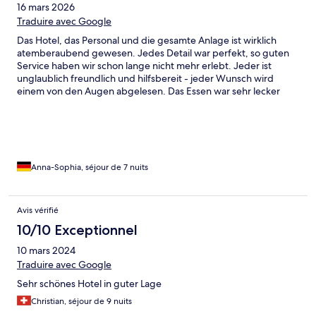
16 mars 2026
Traduire avec Google
Das Hotel, das Personal und die gesamte Anlage ist wirklich
atemberaubend gewesen. Jedes Detail war perfekt, so guten
Service haben wir schon lange nicht mehr erlebt. Jeder ist
unglaublich freundlich und hilfsbereit - jeder Wunsch wird
einem von den Augen abgelesen. Das Essen war sehr lecker
und jeden Tag gab es eine neue Auswahl an Speisen. Livebands
und sonstige Aktivitäten wurden jeden Tag angeboten, wir
kommen sehr gerne wieder!
Anna-Sophia, séjour de 7 nuits
Avis vérifié
10/10 Exceptionnel
10 mars 2024
Traduire avec Google
Sehr schönes Hotel in guter Lage
Christian, séjour de 9 nuits