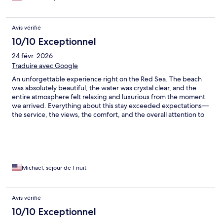
Avis vérifié
10/10 Exceptionnel
24 févr. 2026
Traduire avec Google
An unforgettable experience right on the Red Sea. The beach
was absolutely beautiful, the water was crystal clear, and the
entire atmosphere felt relaxing and luxurious from the moment
we arrived. Everything about this stay exceeded expectations—
the service, the views, the comfort, and the overall attention to
detail. It’s easily one of the best hotels I’ve ever stayed at. I truly
loved my time here and would return without hesitation.
Michael, séjour de 1 nuit
Avis vérifié
10/10 Exceptionnel