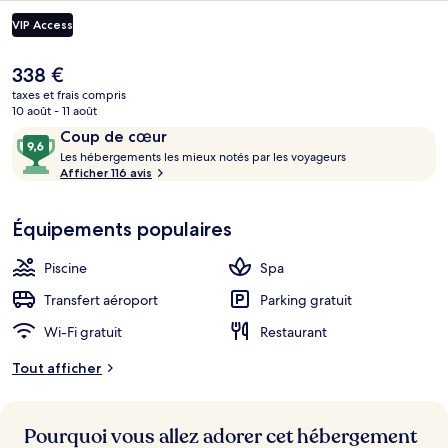
VIP Access
Le
338 €
prix
taxes et frais compris
actuel
10 août - 11 août
est
Avis
9,6
Coup de cœur
de
voyageurs
L
sur
Les hébergements les mieux notés par les voyageurs
338 €.
e
Afficher 116 avis
10,
Plage privée, parasols, serviettes de p
s
Coup
de
Équipements populaires
h
cœur
é
b
Piscine
Spa
e
r
Transfert aéroport
Parking gratuit
g
Wi-Fi gratuit
Restaurant
e
m
Tout afficher
e
n
t
s
Pourquoi vous allez adorer cet hébergement