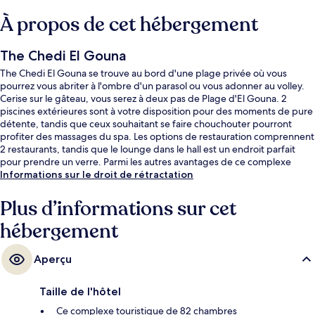
À propos de cet hébergement
The Chedi El Gouna
The Chedi El Gouna se trouve au bord d'une plage privée où vous
pourrez vous abriter à l'ombre d'un parasol ou vous adonner au volley.
Cerise sur le gâteau, vous serez à deux pas de Plage d'El Gouna. 2
piscines extérieures sont à votre disposition pour des moments de pure
détente, tandis que ceux souhaitant se faire chouchouter pourront
profiter des massages du spa. Les options de restauration comprennent
2 restaurants, tandis que le lounge dans le hall est un endroit parfait
pour prendre un verre. Parmi les autres avantages de ce complexe
touristique de luxe, on trouve un bar en bord de piscine, une salle de
Informations sur le droit de rétractation
fitness et une piscine pour enfants, l'idéal pour des vacances sans
soucis. Les autres voyageurs adorent le personnel attentionné.
Plus d’informations sur cet
hébergement
Aperçu
Taille de l'hôtel
Ce complexe touristique de 82 chambres