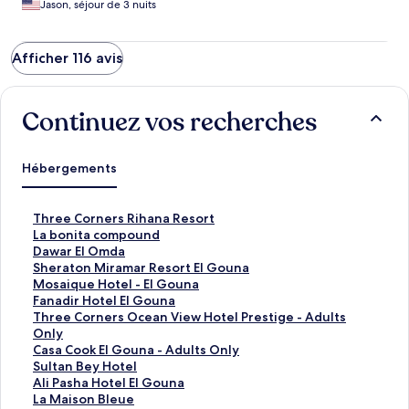
Jason, séjour de 3 nuits
Afficher 116 avis
Continuez vos recherches
Hébergements
L
Three Corners Rihana Resort
i
L
La bonita compound
e
i
L
Dawar El Omda
n
e
i
L
Sheraton Miramar Resort El Gouna
o
n
e
i
L
Mosaique Hotel - El Gouna
u
o
n
e
i
L
Fanadir Hotel El Gouna
v
u
o
n
e
i
L
Three Corners Ocean View Hotel Prestige - Adults
r
v
u
o
n
e
i
Only
a
r
v
u
o
n
e
L
Casa Cook El Gouna - Adults Only
n
a
r
v
u
o
n
i
L
Sultan Bey Hotel
t
n
a
r
v
u
o
e
i
L
Ali Pasha Hotel El Gouna
l
t
n
a
r
v
u
n
e
i
L
La Maison Bleue