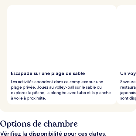
l
e
s
m
i
e
u
x
n
o
t
Escapade sur une plage de sable
Un voy
é
s
Les activités abondent dans ce complexe sur une
Savoure
plage privée. Jouez au volley-ball sur le sable ou
restaura
p
explorez la pêche, la plongée avec tuba et la planche
japonais
a
à voile à proximité.
sont dis
r
l
e
Options de chambre
s
Vérifiez la disponibilité pour ces dates.
v