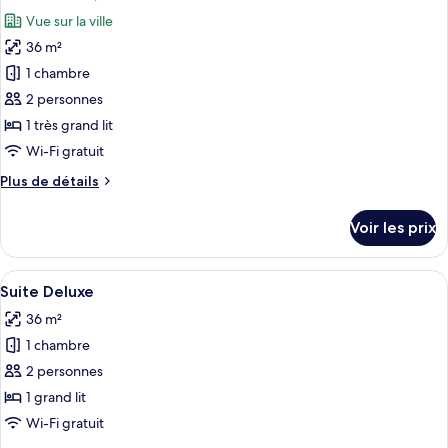
toutes
chambre
Suite
Vue sur la ville
Deluxe
les
King
36 m²
photos
Suite
pour
1 chambre
ce
2 personnes
type
1 très grand lit
de
Wi-Fi gratuit
chambre :
Plus
Plus de détails
Suite
de
Deluxe,
détails
Voir les prix
vue
sur
le
ville
type
Afficher
Une chambre avec un mur en pierre, un 
9
de
Suite Deluxe
toutes
chambre
36 m²
Suite
les
Deluxe,
1 chambre
photos
vue
pour
2 personnes
ville
ce
1 grand lit
type
Wi-Fi gratuit
de