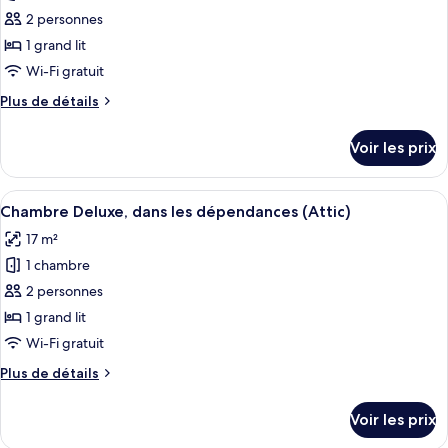
1
pour
2 personnes
chambre
ce
1 grand lit
type
Wi-Fi gratuit
de
Plus
Plus de détails
chambre :
de
Chambre
détails
Voir les prix
sur
Deluxe,
le
dans
type
Afficher
Une chambre aménagée dans les combles
les
6
de
Chambre Deluxe, dans les dépendances (Attic)
toutes
dépendances
chambre
17 m²
Chambre
les
Deluxe,
1 chambre
photos
dans
pour
2 personnes
les
ce
dépendances
1 grand lit
type
Wi-Fi gratuit
de
Plus
Plus de détails
chambre :
de
Chambre
détails
Voir les prix
sur
Deluxe,
le