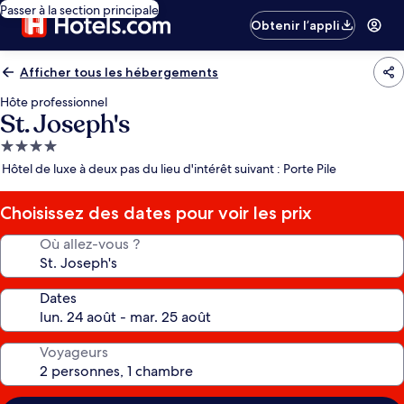
Passer à la section principale
Obtenir l’appli
Afficher tous les hébergements
Hôte professionnel
St. Joseph's
Hébergement
4.0 étoiles
Hôtel de luxe à deux pas du lieu d'intérêt suivant : Porte Pile
Choisissez des dates pour voir les prix
Où allez-vous ?
Dates
Voyageurs