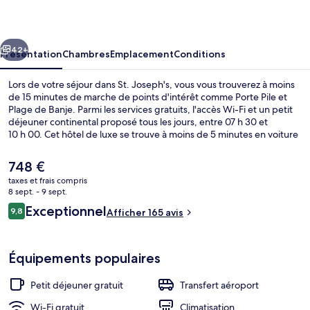
cédent
Suivant
42+
Présentation
Chambres
Emplacement
Conditions
Lors de votre séjour dans St. Joseph's, vous vous trouverez à moins
de 15 minutes de marche de points d'intérêt comme Porte Pile et
Plage de Banje. Parmi les services gratuits, l'accès Wi-Fi et un petit
déjeuner continental proposé tous les jours, entre 07 h 30 et
10 h 00. Cet hôtel de luxe se trouve à moins de 5 minutes en voiture
de Terminal ferry de Dubrovnik et de Port de Gruž. Les autres
voyageurs adorent le personnel attentionné.
Le
748 €
prix
taxes et frais compris
actuel
8 sept. - 9 sept.
Suite Deluxe, vue ville | Coin séjour |
est
Avis
Exceptionnel
9,8
Afficher 165 avis
de
9,8 sur 10
voyageurs
748 €.
Équipements populaires
Petit déjeuner gratuit
Transfert aéroport
Wi-Fi gratuit
Climatisation