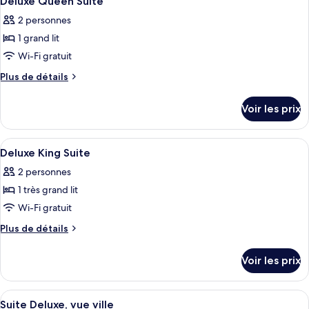
Deluxe Queen Suite
toutes
2 personnes
les
1 grand lit
photos
pour
Wi-Fi gratuit
ce
Plus
Plus de détails
type
de
détails
de
Voir les prix
sur
chambre :
le
Deluxe
type
Afficher
Une pièce avec un mur en pierre, un lus
8
Queen
de
Deluxe King Suite
toutes
chambre
Suite
2 personnes
Deluxe
les
Queen
1 très grand lit
photos
Suite
pour
Wi-Fi gratuit
ce
Plus
Plus de détails
type
de
détails
de
Voir les prix
sur
chambre :
le
Deluxe
type
Afficher
Une pièce aux murs de pierre, une chai
8
King
de
Suite Deluxe, vue ville