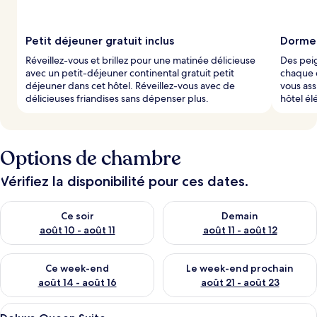
Petit déjeuner gratuit inclus
Dormez
Réveillez-vous et brillez pour une matinée délicieuse
Des peig
avec un petit-déjeuner continental gratuit petit
chaque 
déjeuner dans cet hôtel. Réveillez-vous avec de
vous as
délicieuses friandises sans dépenser plus.
hôtel él
Options de chambre
Vérifiez la disponibilité pour ces dates.
Vérifier la disponibilité pour ce soir août 10 - août 11
Vérifier la disponibilité pour 
Ce soir
Demain
août 10 - août 11
août 11 - août 12
Vérifier la disponibilité pour ce week-end août 14 - août 16
Vérifier la disponibilité pour
Ce week-end
Le week-end prochain
août 14 - août 16
août 21 - août 23
Afficher
Une chambre d’hôtel moderne équipée d’
6