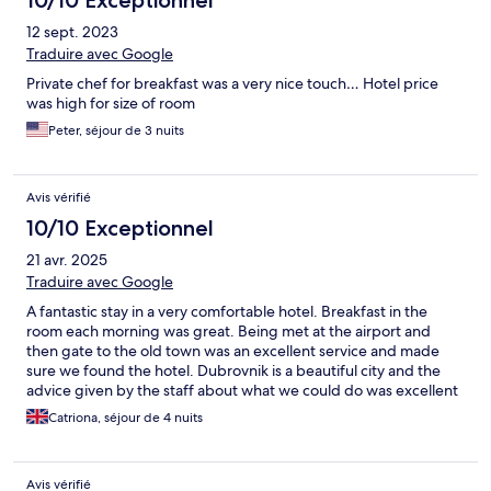
12 sept. 2023
Traduire avec Google
Private chef for breakfast was a very nice touch… Hotel price
was high for size of room
Peter, séjour de 3 nuits
Avis vérifié
10/10 Exceptionnel
21 avr. 2025
Traduire avec Google
A fantastic stay in a very comfortable hotel. Breakfast in the
room each morning was great. Being met at the airport and
then gate to the old town was an excellent service and made
sure we found the hotel. Dubrovnik is a beautiful city and the
advice given by the staff about what we could do was excellent
as was the restaurant recommendation.
Catriona, séjour de 4 nuits
Avis vérifié