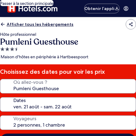
Passer à la section principale
Obtenir l’appli
Afficher tous les hébergements
Hôte professionnel
Pumleni Guesthouse
Hébergement
3.5 étoiles
Maison d'hôtes en périphérie à Hartbeespoort
Choisissez des dates pour voir les prix
Où allez-vous ?
Dates
Voyageurs