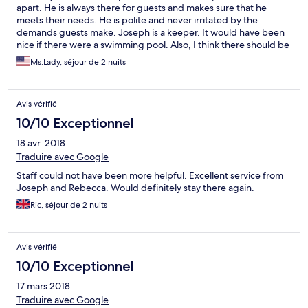
apart. He is always there for guests and makes sure that he
meets their needs. He is polite and never irritated by the
demands guests make. Joseph is a keeper. It would have been
nice if there were a swimming pool. Also, I think there should be
at least one news channel on the DSTV. The rooms were short
Ms.Lady, séjour de 2 nuits
on electric plugs, this making it a chore to charge our devices.
Making electric plugs easily accessible and visible is a must.
Avis vérifié
10/10 Exceptionnel
18 avr. 2018
Traduire avec Google
Staff could not have been more helpful. Excellent service from
Joseph and Rebecca. Would definitely stay there again.
Ric, séjour de 2 nuits
Avis vérifié
10/10 Exceptionnel
17 mars 2018
Traduire avec Google