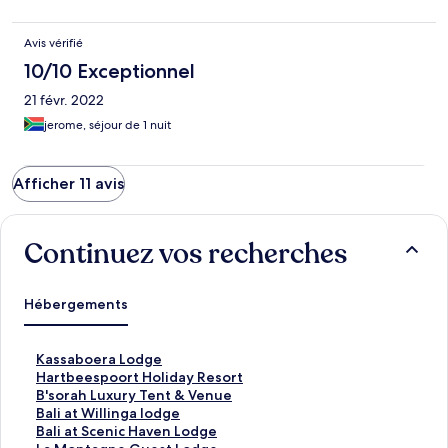
Avis vérifié
10/10 Exceptionnel
21 févr. 2022
jerome, séjour de 1 nuit
Afficher 11 avis
Continuez vos recherches
Hébergements
L
Kassaboera Lodge
i
L
Hartbeespoort Holiday Resort
e
i
L
B'sorah Luxury Tent & Venue
n
e
i
L
Bali at Willinga lodge
o
n
e
i
L
Bali at Scenic Haven Lodge