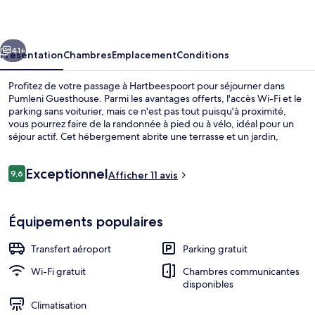
cédent
Suivant
41+
Présentation
Chambres
Emplacement
Conditions
Profitez de votre passage à Hartbeespoort pour séjourner dans
Pumleni Guesthouse. Parmi les avantages offerts, l'accès Wi-Fi et le
parking sans voiturier, mais ce n'est pas tout puisqu'à proximité,
vous pourrez faire de la randonnée à pied ou à vélo, idéal pour un
séjour actif. Cet hébergement abrite une terrasse et un jardin,
tandis que, petit plus pratique, les chambres bénéficient d'un
réfrigérateur et un micro-ondes.
Avis
Exceptionnel
9,6
Afficher 11 avis
9,6 sur 10
voyageurs
Extérieur
Équipements populaires
Transfert aéroport
Parking gratuit
Wi-Fi gratuit
Chambres communicantes
disponibles
Climatisation