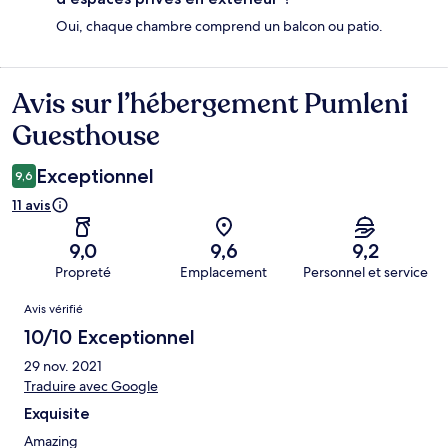
Oui, chaque chambre comprend un balcon ou patio.
Avis sur l’hébergement Pumleni
Avis
Guesthouse
Exceptionnel
9,6
11 avis
9,0
9,6
9,2
Propreté
Emplacement
Personnel et service
Avis
Avis vérifié
10/10 Exceptionnel
29 nov. 2021
Traduire avec Google
Exquisite
Amazing