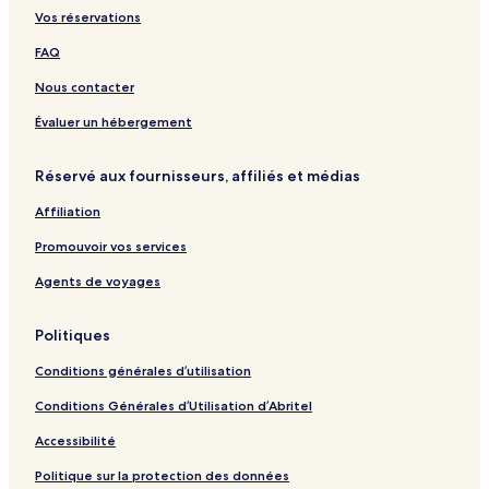
p
m
e
t
a
e
t
o
Vos réservations
a
m
s
a
s
H
u
o
t
n
t
o
n
FAQ
d
H
d
l
u
t
a
o
C
a
s
r
Nous contacter
t
u
o
k
e
y
i
s
n
e
M
Évaluer un hébergement
o
e
f
a
n
e
n
Réservé aux fournisseurs, affiliés et médias
r
o
e
r
Affiliation
n
c
Promouvoir vos services
e
C
Agents de voyages
e
n
Politiques
t
r
Conditions générales d’utilisation
e
Conditions Générales d’Utilisation d’Abritel
Accessibilité
Politique sur la protection des données