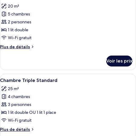
toutes
20 m²
les
5 chambres
photos
pour
2 personnes
ce
1 lit double
type
Wi-Fi gratuit
de
Plus
Plus de détails
chambre :
de
Chambre
détails
Voir les prix
sur
Double
le
Standard
type
Afficher
Chambre Triple Standard | Literie de q
11
de
Chambre Triple Standard
toutes
chambre
25 m²
Chambre
les
Double
4 chambres
photos
Standard
pour
3 personnes
ce
1 lit double OU 1 lit 1 place
type
Wi-Fi gratuit
de
Plus
Plus de détails
chambre :
de