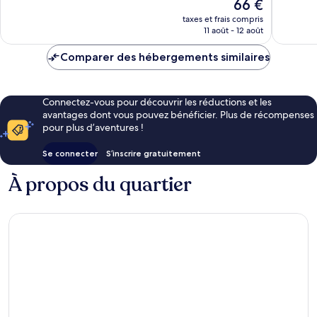
Le
66 €
bien,
5 avis
nouveau
3 avis
taxes et frais compris
prix
11 août - 12 août
est
de
Comparer des hébergements similaires
66 €
Connectez-vous pour découvrir les réductions et les
avantages dont vous pouvez bénéficier. Plus de récompenses
pour plus d’aventures !
Se connecter
S’inscrire gratuitement
À propos du quartier