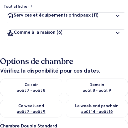
Tout afficher
Services et équipements principaux
(11)
Comme à la maison
(6)
Options de chambre
Vérifiez la disponibilité pour ces dates.
Vérifier la disponibilité pour ce soir août 7 - août 8
Vérifier la disponibilité pour 
Ce soir
Demain
août 7 - août 8
août 8 - août 9
Vérifier la disponibilité pour ce week-end août 7 - août 9
Vérifier la disponibilité pour 
Ce week-end
Le week-end prochain
août 7 - août 9
août 14 - août 16
Afficher
Chambre Double Standard | Literie de 
13
Chambre Double Standard