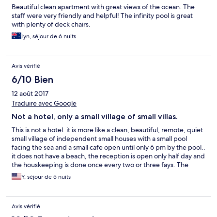
the staff really welcoming and helpful. Would definitely
Beautiful clean apartment with great views of the ocean. The
recommend.
staff were very friendly and helpful! The infinity pool is great
with plenty of deck chairs.
Lyn, séjour de 6 nuits
Avis vérifié
6/10 Bien
12 août 2017
Traduire avec Google
Not a hotel, only a small village of small villas.
This is not a hotel. it is more like a clean, beautiful, remote, quiet
small village of independent small houses with a small pool
facing the sea and a small cafe open until only 6 pm by the pool..
it does not have a beach, the reception is open only half day and
the houskeeping is done once every two or three fays. The
sleeping wuality is good. The rooms are fairly normal with a very
Y, séjour de 5 nuits
good construction qualoty. The airconditioning is provided by
two different coolers one in each room, but the guest cannot
insolate one room from yhe other as all windows and doors have
Avis vérifié
to be shut in order for the whole apartment to cool. The view