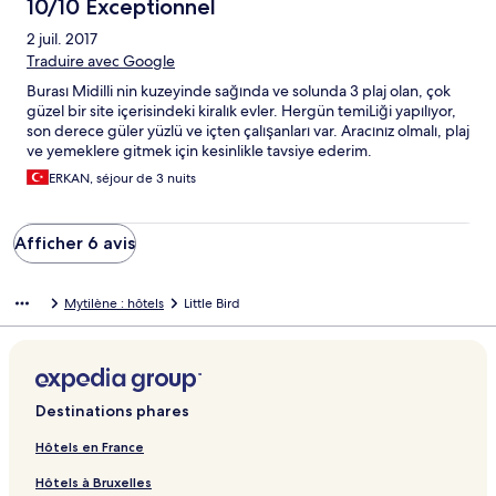
from the rooms is astonishing day and night. You cannot ho
10/10 Exceptionnel
anywhere without a car not even reach this village by any other
2 juil. 2017
means. Don't go to litle bird if you like hotels. Choose little bird
only if you like remote houses. I could eventually return one day
Traduire avec Google
but not doon. With a small adaptation though tis place can
Burası Midilli nin kuzeyinde sağında ve solunda 3 plaj olan, çok
become much more convincing.
güzel bir site içerisindeki kiralık evler. Hergün temiLiği yapılıyor,
son derece güler yüzlü ve içten çalışanları var. Aracınız olmalı, plaj
ve yemeklere gitmek için kesinlikle tavsiye ederim.
ERKAN, séjour de 3 nuits
Afficher 6 avis
Mytilène : hôtels
Little Bird
Destinations phares
Hôtels en France
Hôtels à Bruxelles