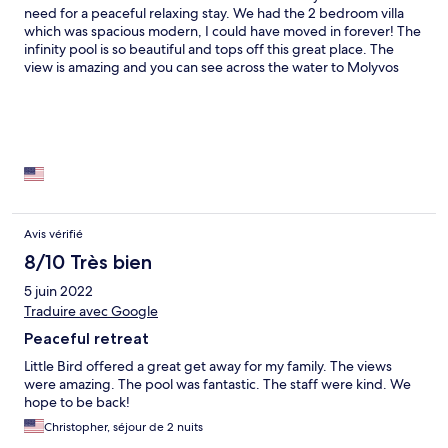
need for a peaceful relaxing stay. We had the 2 bedroom villa
which was spacious modern, I could have moved in forever! The
infinity pool is so beautiful and tops off this great place. The
view is amazing and you can see across the water to Molyvos
town/castle. My only recommendation is that you def need a
car, but I would say that generally for the whole of Lesvos it's
such a big island... A car is a must! Luv this place and will def be
coming back
Avis vérifié
8/10 Très bien
5 juin 2022
Traduire avec Google
Peaceful retreat
Little Bird offered a great get away for my family. The views
were amazing. The pool was fantastic. The staff were kind. We
hope to be back!
Christopher, séjour de 2 nuits