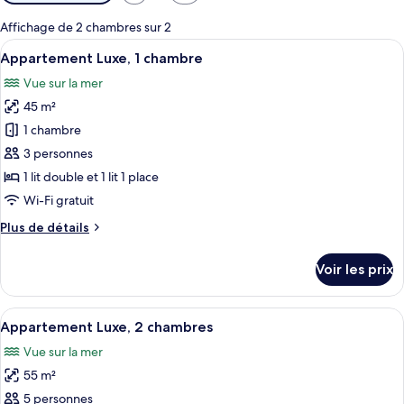
disponibles
pour
Affichage de 2 chambres sur 2
les
Afficher
Literie de qualité supérieure, coffres-
13
Appartement Luxe, 1 chambre
chambres
toutes
Vue sur la mer
les
45 m²
photos
pour
1 chambre
ce
3 personnes
type
1 lit double et 1 lit 1 place
de
Wi-Fi gratuit
chambre :
Plus
Plus de détails
Appartement
de
Luxe,
détails
Voir les prix
1
sur
le
chambre
type
Afficher
Literie de qualité supérieure, coffres-
16
de
Appartement Luxe, 2 chambres
toutes
chambre
Vue sur la mer
Appartement
les
Luxe,
55 m²
photos
1
pour
5 personnes