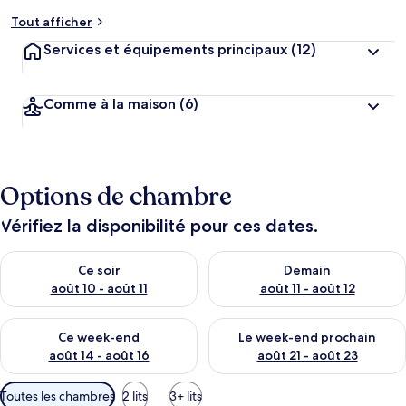
Tout afficher
Services et équipements principaux
(12)
Comme à la maison
(6)
Options de chambre
Vérifiez la disponibilité pour ces dates.
Vérifier la disponibilité pour ce soir août 10 - août 11
Vérifier la disponibilité pour 
Ce soir
Demain
août 10 - août 11
août 11 - août 12
Vérifier la disponibilité pour ce week-end août 14 - août 16
Vérifier la disponibilité pour
Ce week-end
Le week-end prochain
août 14 - août 16
août 21 - août 23
Filtres
Toutes les chambres
2 lits
3+ lits