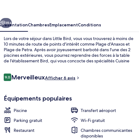
cédent
Suivant
35+
Présentation
Chambres
Emplacement
Conditions
Lors de votre séjour dans Little Bird, vous vous trouverez à moins de
10 minutes de route de points d'intérêt comme Plage d'Anaxos et
Plage de Petra. Après avoir joyeusement barboté dans l'une des 2
piscines extérieures, vous pourrez reprendre des forces à la table
de l'établissement Bird, qui vous concocte des spécialités Cuisine
grecque et vous invite pour le petit déjeuner et le déjeuner. Au
menu des petits plus offerts sur place, on trouve un bar en bord de
Avis
Merveilleux
piscine, une piscine pour enfants et un snack-bar/une épicerie fine.
9,0
Afficher 6 avis
9,0 sur 10
voyageurs
Sympa non ?
2 piscines extérieures, piscine à débo
Équipements populaires
Piscine
Transfert aéroport
Parking gratuit
Wi-Fi gratuit
Restaurant
Chambres communicantes
disponibles