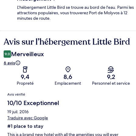
L'hébergement Little Bird se trouve au bord de l'eau. Parmi les
attractions populaires, vous trouverez Port de Molyvos à 12
minutes de route.
Avis sur l’hébergement Little Bird
Avis
Merveilleux
9,0
6 avis
9,4
8,6
9,2
Propreté
Emplacement
Personnel et service
Avis
Avis vérifié
10/10 Exceptionnel
19 juil. 2016
Traduire avec Google
#1 place to stay
This is a brand new hotel with all the amenities you will ever