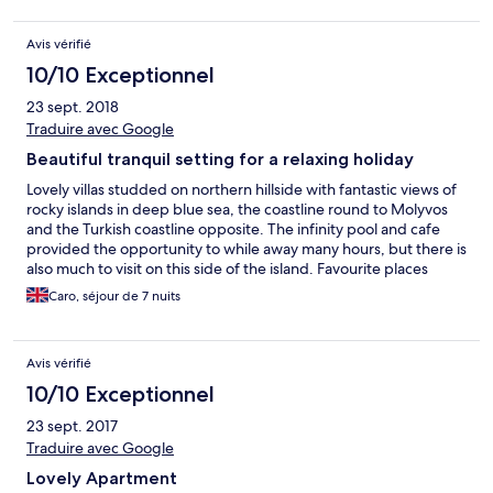
Avis vérifié
10/10 Exceptionnel
23 sept. 2018
Traduire avec Google
Beautiful tranquil setting for a relaxing holiday
Lovely villas studded on northern hillside with fantastic views of
rocky islands in deep blue sea, the coastline round to Molyvos
and the Turkish coastline opposite. The infinity pool and cafe
provided the opportunity to while away many hours, but there is
also much to visit on this side of the island. Favourite places
included Molyvos itself, less than half an hour away, and Skala
Caro, séjour de 7 nuits
Sikamania, a long drive with beautiful views from the mountain
across the sea to Turkey. For beaches we liked the wildness of
Ampelia (nearby) and as an overall town and beach experience I
Avis vérifié
really liked Skala Erossou. That is a trek but we combined with
visit to Sigri and the Natural History Museum of Lesvos Petrified
10/10 Exceptionnel
Forest (note that the actual forest is currently inaccessible, but
23 sept. 2017
the museum was really interesting). Note that the cafe doesn’t
offer meals in the evening so the options are to cook and eat on
Traduire avec Google
your terrace/balcony or to go to one of the many restaurants in
Lovely Apartment
nearby Petra or Anaxos - both a drive away. Finally, we found all