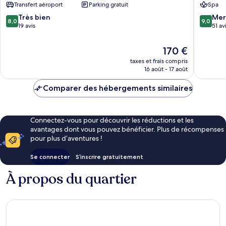
Transfert aéroport
Parking gratuit
Spa
8.0
9.0
Très bien
Mer
8,0
9,0
sur
sur
19 avis
51 av
10,
10,
Très
Merveill
Le
170 €
bien,
51 avis
nouveau
taxes et frais compris
19 avis
prix
16 août - 17 août
est
de
Comparer des hébergements similaires
170 €
Connectez-vous pour découvrir les réductions et les
avantages dont vous pouvez bénéficier. Plus de récompenses
pour plus d’aventures !
Se connecter
S’inscrire gratuitement
À propos du quartier