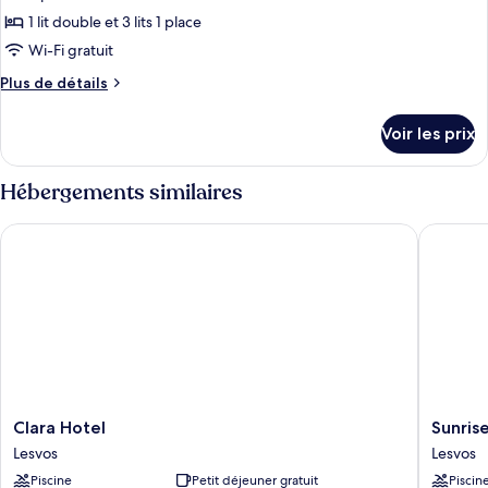
chambre
ce
1 lit double et 3 lits 1 place
type
Wi-Fi gratuit
de
Plus
Plus de détails
chambre :
de
Appartement
détails
Voir les prix
sur
Luxe,
le
2
type
Hébergements similaires
chambres
de
chambre
Clara Hotel
Sunrise 
Appartement
Luxe,
2
chambres
Clara
Sunrise
Clara Hotel
Sunris
Hotel
Resort
Lesvos
Lesvos
Lesvos
Hotel
Piscine
Petit déjeuner gratuit
Piscin
Lesvos