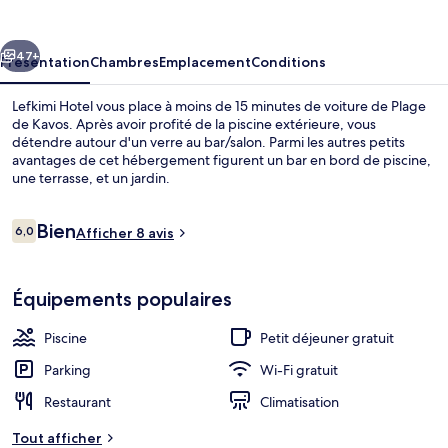
cédent
Suivant
47+
Présentation
Chambres
Emplacement
Conditions
Lefkimi Hotel vous place à moins de 15 minutes de voiture de Plage
de Kavos. Après avoir profité de la piscine extérieure, vous
détendre autour d'un verre au bar/salon. Parmi les autres petits
avantages de cet hébergement figurent un bar en bord de piscine,
une terrasse, et un jardin.
Avis
Bien
6,0
Afficher 8 avis
6,0 sur 10
voyageurs
Extérieur
Équipements populaires
Piscine
Petit déjeuner gratuit
Parking
Wi-Fi gratuit
Restaurant
Climatisation
Tout afficher