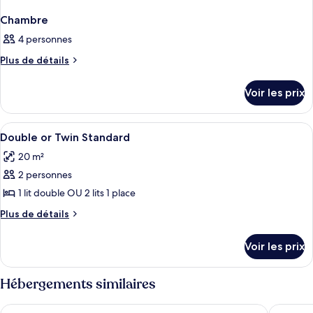
Chambre
4 personnes
Plus
Plus de détails
de
détails
Voir les prix
sur
le
type
Afficher
Draps fournis
6
de
Double or Twin Standard
toutes
chambre
20 m²
Chambre
les
2 personnes
photos
pour
1 lit double OU 2 lits 1 place
ce
Plus
Plus de détails
type
de
détails
de
Voir les prix
sur
chambre :
le
Double
type
Hébergements similaires
or
de
chambre
Twin
Ionian Blue Beach - Adults Only
Kalypso 