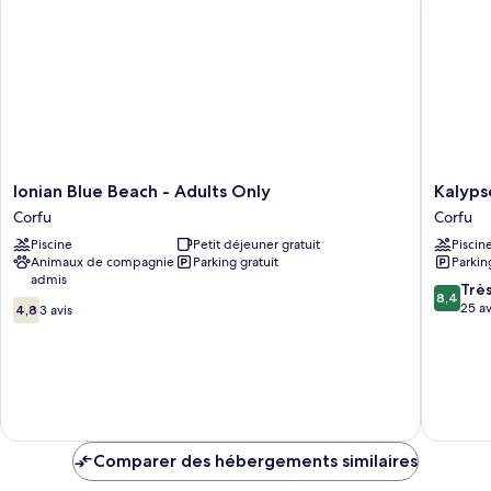
Double
Standard
or
Twin
Standard
Ionian
Kalypso
Ionian Blue Beach - Adults Only
Kalyps
Blue
Studios
Corfu
Corfu
Beach
Corfu
Piscine
Petit déjeuner gratuit
Piscin
-
Animaux de compagnie
Parking gratuit
Parkin
Adults
admis
Only
8.4
Trè
8,4
4.8
Corfu
sur
25 av
4,8
3 avis
sur
10,
10,
Très
3 avis
bien,
25 avis
Comparer des hébergements similaires