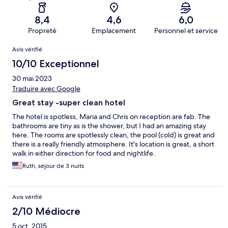
8,4
4,6
6,0
Propreté
Emplacement
Personnel et service
Avis
Avis vérifié
10/10 Exceptionnel
30 mai 2023
Traduire avec Google
Great stay -super clean hotel
The hotel is spotless, Maria and Chris on reception are fab. The
bathrooms are tiny as is the shower, but I had an amazing stay
here. The rooms are spotlessly clean, the pool (cold) is great and
there is a really friendly atmosphere. It's location is great, a short
walk in either direction for food and nightlife.
Ruth, séjour de 3 nuits
Avis vérifié
2/10 Médiocre
5 oct. 2015