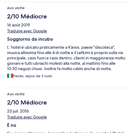
Avis vérifié
2/10 Médiocre
16 août 2019
Traduire avec Google
Soggiorno da incubo
L`hotel é ubicato praticamente a Kàvos, paese "discoteca",
musica altissima fino alle 4 di notte e il Lefkimi é proprio sulla via
principale, caos fuori e caos dentro, clienti in maggioranza molto
giovani e tutti ubriachi molesti alla notte, al mattino fino alle
10.30 negozi chiusi. Inoltre fa molto caldo anche di notte,
tantissime zanzare e nonostante nella prenotazione fosse
Paride, séjour de 3 nuits
specificato che la camera era dotata di ARIA CONDIZIONATA, in
realtà per poterla usare bisogna pagare € 8,00 in + al giorno,
l`addetta alla reception sgradevole e arrogante. Inoltre la
Avis vérifié
colazione inclusa é ridicola: si può solo scegliere tra un toast
(fetta di pane con 1 mini porzione di margarina e 1 di marmellata
2/10 Médiocre
orribile oppure una ciotola con corn flakes appena bagnati dal
23 juil. 2016
latte. Il wifi utilizzabile solo in reception o piscina (chiusa di sera)
SCONSIGLIO VIVAMENTE IL SOGGIORNO
Traduire avec Google
È no