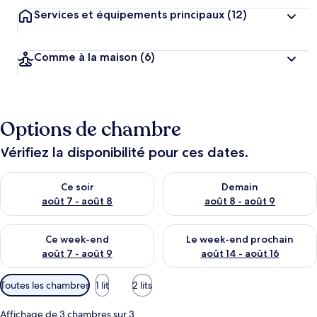
Services et équipements principaux
(12)
Comme à la maison
(6)
Options de chambre
Vérifiez la disponibilité pour ces dates.
Vérifier la disponibilité pour ce soir août 7 - août 8
Vérifier la disponibilité pour 
Ce soir
Demain
août 7 - août 8
août 8 - août 9
Vérifier la disponibilité pour ce week-end août 7 - août 9
Vérifier la disponibilité pour 
Ce week-end
Le week-end prochain
août 7 - août 9
août 14 - août 16
Filtres
Toutes les chambres
1 lit
2 lits
disponibles
pour
Affichage de 3 chambres sur 3