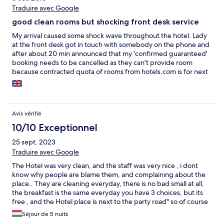
Traduire avec Google
good clean rooms but shocking front desk service
My arrival caused some shock wave throughout the hotel. Lady
at the front desk got in touch with somebody on the phone and
after about 20 min announced that my 'confirmed guaranteed'
booking needs to be cancelled as they can't provide room
because contracted quota of rooms from hotels.com is for next
year not this year. She basically made it look like it's my problem
that they accepted a booking. I had to make international call to
customer service who again got in touch with hotel which
eventually booked me in. No 'We're sorry' or any kind of apology
Avis vérifié
from the hotel what so ever not even thanks for staying when
we checked out. Hotel itself was clean and appeared looked
10/10 Exceptionnel
after but staff was very rude. Later in the evening all guests
25 sept. 2023
could hear through their balcony's staff arguing and shouting to
Traduire avec Google
each other in the outdoor pool area. Simply shocking.
The Hotel was very clean, and the staff was very nice , i dont
know why people are blame them, and complaining about the
place.. They are cleaning everyday, there is no bad small at all,
the breakfast is the same everyday you have 3 choices, but its
free , and the Hotel place is next to the party road" so of course
its a bit loud, but this you should accept when you reserve.. :)
Séjour de 5 nuits