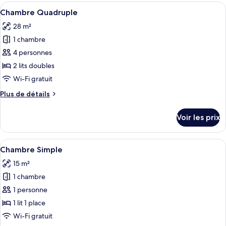
type
Afficher
Une chambre d’hôtel moderne dotée d’un
4
de
Chambre Quadruple
toutes
chambre
28 m²
Suite
les
1 chambre
photos
pour
4 personnes
ce
2 lits doubles
type
Wi-Fi gratuit
de
Plus
Plus de détails
chambre :
de
Chambre
détails
Voir les prix
sur
Quadruple
le
type
Afficher
Une chambre à coucher avec une tête de
4
de
Chambre Simple
toutes
chambre
15 m²
Chambre
les
Quadruple
1 chambre
photos
pour
1 personne
ce
1 lit 1 place
type
Wi-Fi gratuit
de