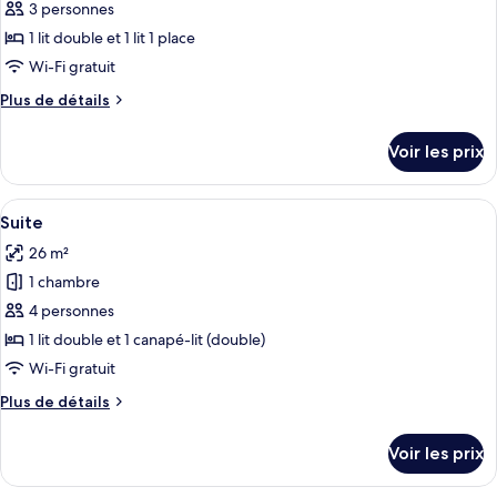
pour
3 personnes
ce
1 lit double et 1 lit 1 place
type
Wi-Fi gratuit
de
Plus
Plus de détails
chambre :
de
Chambre
détails
Voir les prix
sur
Triple
le
type
Afficher
Une chambre de style loft moderne, ave
3
de
Suite
toutes
chambre
26 m²
Chambre
les
Triple
1 chambre
photos
pour
4 personnes
ce
1 lit double et 1 canapé-lit (double)
type
Wi-Fi gratuit
de
Plus
Plus de détails
chambre :
de
Suite
détails
Voir les prix
sur
le