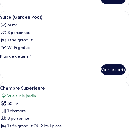
sur
«
le
Premier
type
Afficher
Une chambre à coucher comprenant un l
»
11
de
Suite (Garden Pool)
toutes
chambre
51 m²
Chambre
les
«
3 personnes
photos
Premier
pour
1 très grand lit
»
ce
Wi-Fi gratuit
type
Plus
Plus de détails
de
de
chambre :
détails
Voir les prix
sur
Suite
le
(Garden
type
Afficher
Une chambre d’hôtel moderne avec un 
Pool)
5
de
Chambre Supérieure
toutes
chambre
Vue sur le jardin
Suite
les
(Garden
50 m²
photos
Pool)
pour
1 chambre
ce
3 personnes
type
1 très grand lit OU 2 lits 1 place