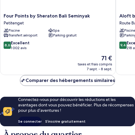
Cabana)
Four
Aloft
Four Points by Sheraton Bali Seminyak
Aloft 
Points
by
Petitenget
Route Ba
by
Marriott
Piscine
Spa
Piscin
Sheraton
Bali
Transfert aéroport
Parking gratuit
Parkin
Bali
Seminya
Seminyak
Route
8.6
9.4
Excellent
Exc
8,6
9,4
Petitenget
Batu
sur
sur
1 002 avis
218 a
Belig
10,
10,
Le
71 €
Excellent,
Exceptio
nouveau
1 002 avis
218 avis
taxes et frais compris
prix
7 sept. - 8 sept.
est
de
Comparer des hébergements similaires
71 €
Connectez-vous pour découvrir les réductions et les
avantages dont vous pouvez bénéficier. Plus de récompenses
pour plus d’aventures !
Se connecter
S’inscrire gratuitement
À propos du quartier