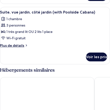
le
balcon
type
Afficher
Une série de bancs en bois, dotés de c
(with
9
de
Suite, vue jardin, côté jardin (with Poolside Cabana)
toutes
chambre
Poolside
1 chambre
Suite,
les
Cabana)
balcon
3 personnes
photos
(with
pour
1 très grand lit OU 2 lits 1 place
Poolside
ce
Cabana)
Wi-Fi gratuit
type
Plus
Plus de détails
de
de
chambre :
détails
Voir les prix
sur
Suite,
le
vue
type
Hébergements similaires
jardin,
de
chambre
côté
Four Points by Sheraton Bali Seminyak
Aloft by
Suite,
jardin
vue
(with
jardin,
Poolside
côté
jardin
Cabana)
(with
Poolside