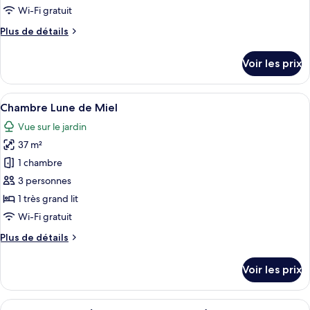
de
Wi-Fi gratuit
chambre :
Plus
Plus de détails
Chambre
de
Supérieure
détails
Voir les prix
sur
le
type
Afficher
Une chambre d’hôtel moderne, dotée d’u
5
de
Chambre Lune de Miel
toutes
chambre
Vue sur le jardin
Chambre
les
Supérieure
37 m²
photos
pour
1 chambre
ce
3 personnes
type
1 très grand lit
de
Wi-Fi gratuit
chambre :
Plus
Plus de détails
Chambre
de
Lune
détails
Voir les prix
de
sur
le
Miel
type
Afficher
Une série de bancs en bois, dotés de c