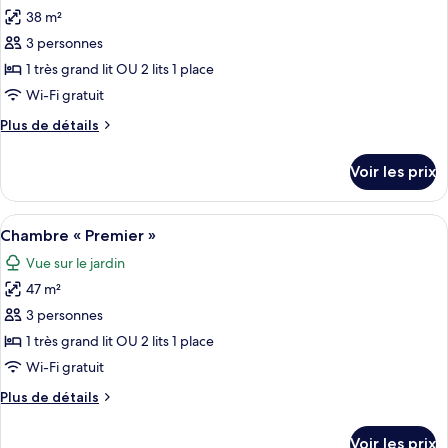
Montigo
Bedrooms
38 m²
photos
Retreat
Suite
pour
3 personnes
at
ce
Montigo
1 très grand lit OU 2 lits 1 place
Retreat
type
Wi-Fi gratuit
de
Plus
Plus de détails
chambre :
de
Chambre
détails
Voir les prix
sur
Deluxe
le
type
Afficher
Une chambre à coucher moderne avec un 
6
de
Chambre « Premier »
toutes
chambre
Vue sur le jardin
Chambre
les
Deluxe
47 m²
photos
pour
3 personnes
ce
1 très grand lit OU 2 lits 1 place
type
Wi-Fi gratuit
de
Plus
Plus de détails
chambre :
de
Chambre
détails
Voir les prix