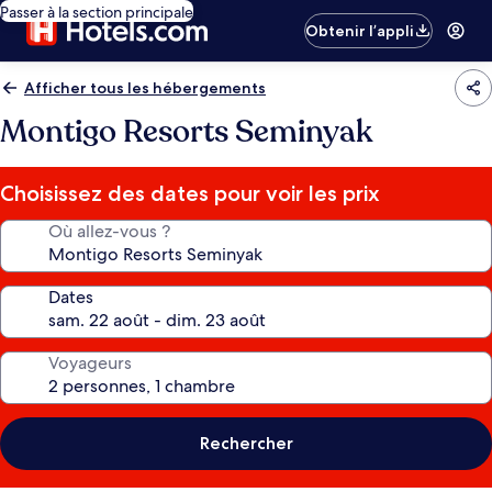
Passer à la section principale
Obtenir l’appli
Afficher tous les hébergements
Montigo Resorts Seminyak
Choisissez des dates pour voir les prix
Où allez-vous ?
Dates
Voyageurs
Rechercher