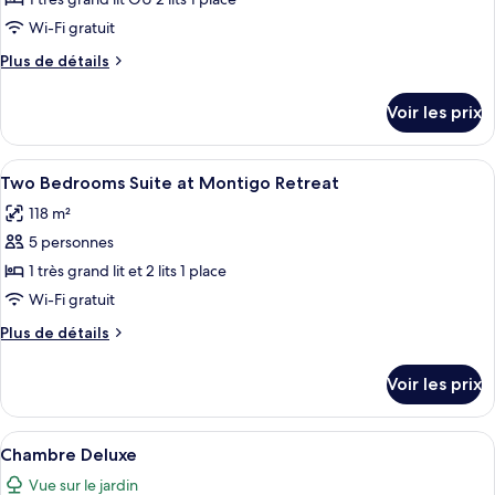
type
Wi-Fi gratuit
de
Plus
Plus de détails
chambre :
de
Suite,
détails
Voir les prix
sur
vue
le
jardin
type
Afficher
Un salon moderne avec une table à man
9
de
Two Bedrooms Suite at Montigo Retreat
toutes
chambre
118 m²
Suite,
les
vue
5 personnes
photos
jardin
pour
1 très grand lit et 2 lits 1 place
ce
Wi-Fi gratuit
type
Plus
Plus de détails
de
de
chambre :
détails
Voir les prix
sur
Two
le
Bedrooms
type
Afficher
Une chambre d’hôtel moderne dotée d’u
Suite
6
de
Chambre Deluxe
toutes
chambre
at
Vue sur le jardin
Two
les