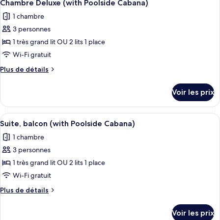
9
de
Chambre Deluxe (with Poolside Cabana)
toutes
chambre
1 chambre
Chambre
les
Lune
3 personnes
photos
de
pour
1 très grand lit OU 2 lits 1 place
Miel
ce
Wi-Fi gratuit
type
Plus
Plus de détails
de
de
chambre :
détails
Voir les prix
sur
Chambre
le
Deluxe
type
Afficher
Une série de bancs en bois, dotés de c
(with
9
de
Suite, balcon (with Poolside Cabana)
toutes
chambre
Poolside
1 chambre
Chambre
les
Cabana)
Deluxe
3 personnes
photos
(with
pour
1 très grand lit OU 2 lits 1 place
Poolside
ce
Cabana)
Wi-Fi gratuit
type
Plus
Plus de détails
de
de
chambre :
détails
Voir les prix
sur
Suite,