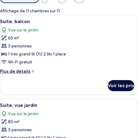
disponibles
pour
Affichage de 11 chambres sur 11
les
Afficher
Une chambre d’hôtel moderne équipée d
7
Suite, balcon
chambres
toutes
Vue sur le jardin
les
63 m²
photos
pour
3 personnes
ce
1 très grand lit OU 2 lits 1 place
type
Wi-Fi gratuit
de
Plus
Plus de détails
chambre :
de
Suite,
détails
Voir les prix
sur
balcon
le
type
Afficher
Une chambre d’hôtel moderne équipée d
6
de
Suite, vue jardin
toutes
chambre
Vue sur le jardin
Suite,
les
balcon
80 m²
photos
pour
3 personnes
ce
1 très grand lit OU 2 lits 1 place