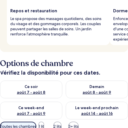
Repos et restauration
Dormez
Le spa propose des massages quotidiens, des soins
Enfoncez
du visage et des gommages corporels. Les couples
envelopp
peuvent partager les salles de soins. Un jardin
d'une co
renforce l’atmosphère tranquille.
service 
expérie
Options de chambre
Vérifiez la disponibilité pour ces dates.
Vérifier la disponibilité pour ce soir août 7 - août 8
Vérifier la disponibilité pour 
Ce soir
Demain
août 7 - août 8
août 8 - août 9
Vérifier la disponibilité pour ce week-end août 7 - août 9
Vérifier la disponibilité pour 
Ce week-end
Le week-end prochain
août 7 - août 9
août 14 - août 16
Filtres
Toutes les chambres
1 lit
2 lits
3+ lits