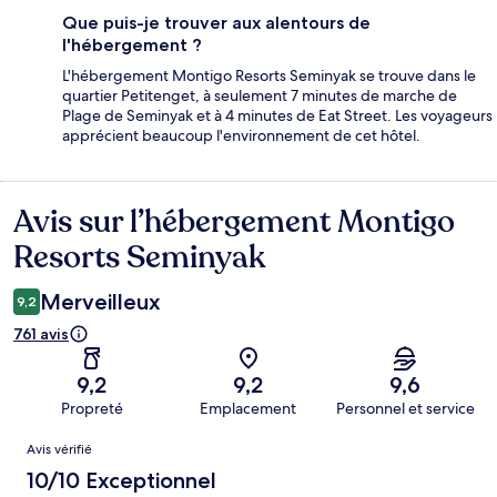
Que puis-je trouver aux alentours de
l'hébergement ?
L'hébergement Montigo Resorts Seminyak se trouve dans le
quartier Petitenget, à seulement 7 minutes de marche de
Plage de Seminyak et à 4 minutes de Eat Street. Les voyageurs
apprécient beaucoup l'environnement de cet hôtel.
Avis sur l’hébergement Montigo
Avis
Resorts Seminyak
Merveilleux
9,2
761 avis
9,2
9,2
9,6
Propreté
Emplacement
Personnel et service
Avis
Avis vérifié
10/10 Exceptionnel