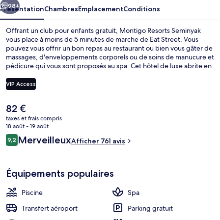
98+
Présentation
Chambres
Emplacement
Conditions
Offrant un club pour enfants gratuit, Montigo Resorts Seminyak
vous place à moins de 5 minutes de marche de Eat Street. Vous
pouvez vous offrir un bon repas au restaurant ou bien vous gâter de
massages, d'enveloppements corporels ou de soins de manucure et
pédicure qui vous sont proposés au spa. Cet hôtel de luxe abrite en
outre 3 piscines extérieures, un bar en bord de piscine et une
piscine pour enfants. Le personnel attentionné et l'emplacement
VIP Access
remportent un franc succès auprès des autres voyageurs.
Le
82 €
Jardin
prix
taxes et frais compris
actuel
18 août - 19 août
est
Avis
Merveilleux
9,2
Afficher 761 avis
de
9,2 sur 10
voyageurs
82 €.
Équipements populaires
Piscine
Spa
Transfert aéroport
Parking gratuit