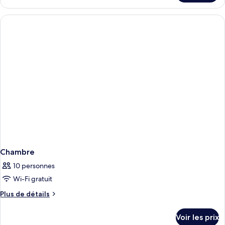
le
type
de
chambre
Chambre
Chambre
10 personnes
Wi-Fi gratuit
Plus
Plus de détails
de
détails
Voir les prix
sur