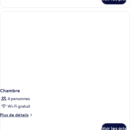
sur
le
type
de
chambre
Chambre
Chambre
4 personnes
Wi-Fi gratuit
Plus
Plus de détails
de
détails
Voir les prix