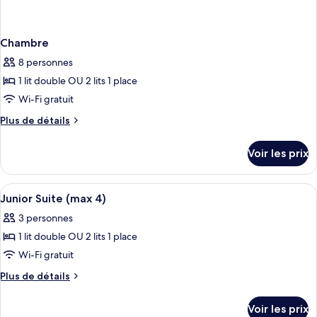
Chambre
8 personnes
1 lit double OU 2 lits 1 place
Wi-Fi gratuit
Plus
Plus de détails
de
détails
Voir les prix
sur
le
type
Afficher
Rideaux occultants, chambres insonoris
9
de
Junior Suite (max 4)
toutes
chambre
3 personnes
Chambre
les
1 lit double OU 2 lits 1 place
photos
pour
Wi-Fi gratuit
ce
Plus
Plus de détails
type
de
détails
de
Voir les prix
sur