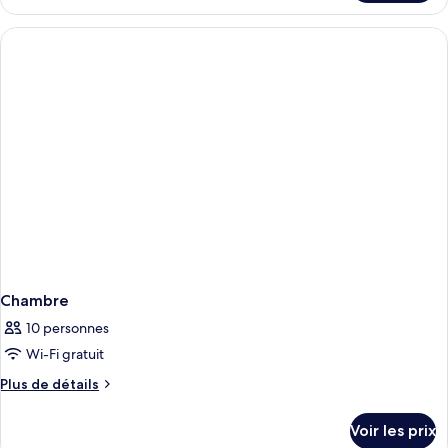
le
type
de
chambre
Chambre
Chambre
10 personnes
Wi-Fi gratuit
Plus
Plus de détails
de
détails
Voir les prix
sur