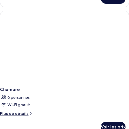
sur
le
type
de
chambre
Chambre
Chambre
6 personnes
Wi-Fi gratuit
Plus
Plus de détails
de
détails
Voir les prix
sur