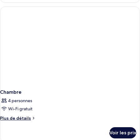
le
type
de
chambre
Chambre
Chambre
4 personnes
Wi-Fi gratuit
Plus
Plus de détails
de
détails
Voir les prix
sur