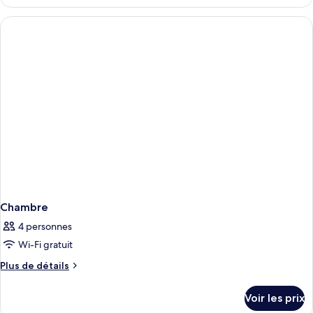
le
type
de
chambre
Chambre
Chambre
4 personnes
Wi-Fi gratuit
Plus
Plus de détails
de
détails
Voir les prix
sur