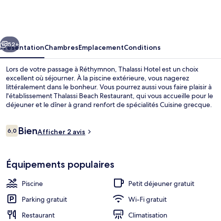
Hotel
cédent
Suivant
52+
Présentation
Chambres
Emplacement
Conditions
Lors de votre passage à Réthymnon, Thalassi Hotel est un choix
excellent où séjourner. À la piscine extérieure, vous nagerez
littéralement dans le bonheur. Vous pourrez aussi vous faire plaisir à
l'établissement Thalassi Beach Restaurant, qui vous accueille pour le
déjeuner et le dîner à grand renfort de spécialités Cuisine grecque.
Parmi les autres petits avantages de cet hébergement figurent 2
bars/lounges, un bar à la plage et une piscine pour enfants.
Avis
Bien
6,0
Afficher 2 avis
6,0 sur 10
voyageurs
Déjeuner et dîner servis sur place
Équipements populaires
Piscine
Petit déjeuner gratuit
Parking gratuit
Wi-Fi gratuit
Restaurant
Climatisation