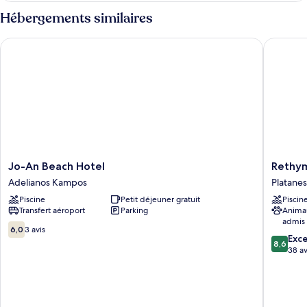
type
Hébergements similaires
de
chambre
Jo-An Beach Hotel
Rethymno
Chambre
Jo-
Rethym
Jo-An Beach Hotel
Rethym
An
Village
Adelianos Kampos
Platanes
Beach
Platanes
Piscine
Petit déjeuner gratuit
Piscin
Hotel
Transfert aéroport
Parking
Anima
Adelianos
admis
Kampos
6.0
6,0
3 avis
8.6
Exce
sur
8,6
sur
38 av
10,
10,
3 avis
Excellen
38 avis