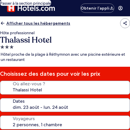
Passer à la section principale
Obtenir l’appli
Afficher tous les hébergements
Hôte professionnel
Thalassi Hotel
Hébergement
3.0 étoiles
Hôtel proche de la plage à Réthymnon avec une piscine extérieure et
un restaurant
Choisissez des dates pour voir les prix
Où allez-vous ?
Dates
Voyageurs