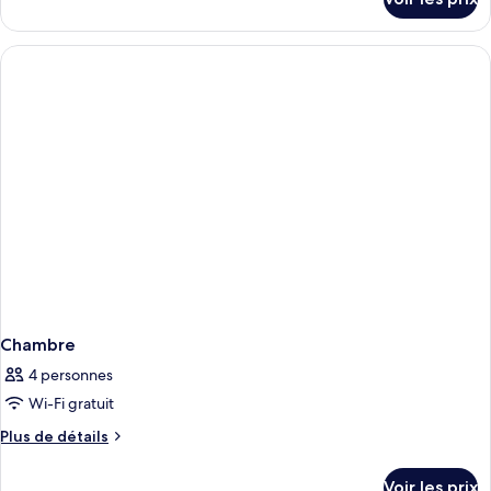
sur
le
type
de
chambre
Chambre
Chambre
4 personnes
Wi-Fi gratuit
Plus
Plus de détails
de
détails
Voir les prix