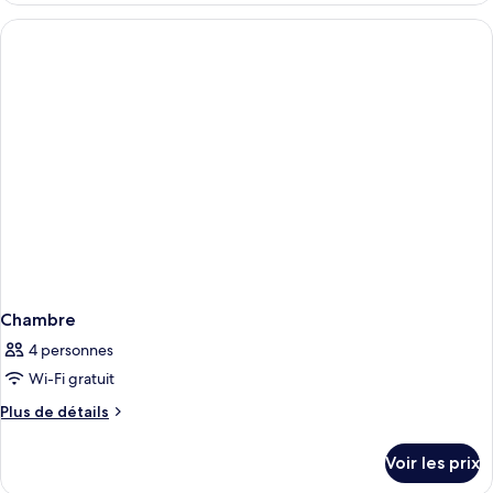
type
de
chambre
Chambre
Chambre
4 personnes
Wi-Fi gratuit
Plus
Plus de détails
de
détails
Voir les prix
sur
le