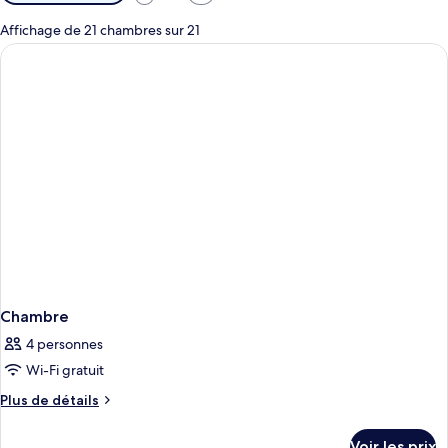
disponibles
pour
Affichage de 21 chambres sur 21
les
chambres
Chambre
4 personnes
Wi-Fi gratuit
Plus
Plus de détails
de
détails
Voir les prix