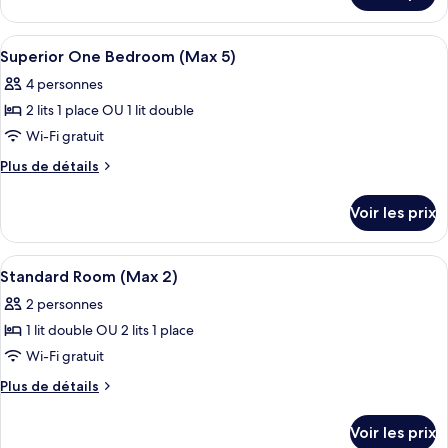
le
type
Afficher
Rideaux occultants, chambres insonoris
14
de
Superior One Bedroom (Max 5)
toutes
chambre
4 personnes
Chambre
les
2 lits 1 place OU 1 lit double
photos
pour
Wi-Fi gratuit
ce
Plus
Plus de détails
type
de
détails
de
Voir les prix
sur
chambre :
le
Superior
type
Afficher
Rideaux occultants, chambres insonoris
4
One
de
Standard Room (Max 2)
toutes
chambre
Bedroom
2 personnes
Superior
les
(Max
One
1 lit double OU 2 lits 1 place
photos
5)
Bedroom
pour
Wi-Fi gratuit
(Max
ce
5)
Plus
Plus de détails
type
de
détails
de
Voir les prix
sur