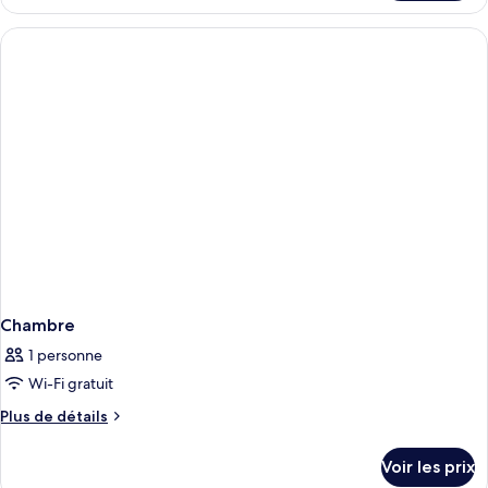
le
type
de
chambre
Chambre
Chambre
1 personne
Wi-Fi gratuit
Plus
Plus de détails
de
détails
Voir les prix
sur