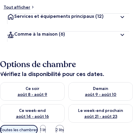
Tout afficher
Services et équipements principaux
(12)
Comme à la maison
(6)
Options de chambre
Vérifiez la disponibilité pour ces dates.
Vérifier la disponibilité pour ce soir août 8 - août 9
Vérifier la disponibilité pour 
Ce soir
Demain
août 8 - août 9
août 9 - août 10
Vérifier la disponibilité pour ce week-end août 14 - août 16
Vérifier la disponibilité pour
Ce week-end
Le week-end prochain
août 14 - août 16
août 21 - août 23
Filtres
Toutes les chambres
1 lit
2 lits