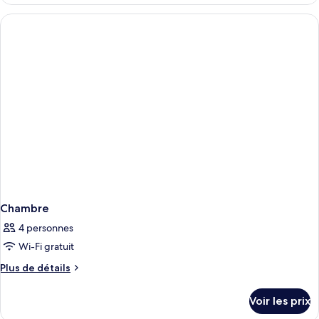
le
type
de
chambre
Chambre
Chambre
4 personnes
Wi-Fi gratuit
Plus
Plus de détails
de
détails
Voir les prix
sur
le