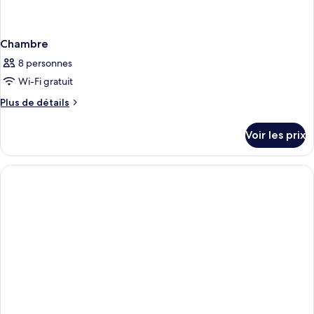
Chambre
8 personnes
Wi-Fi gratuit
Plus
Plus de détails
de
détails
Voir les prix
sur
le
type
de
chambre
Chambre