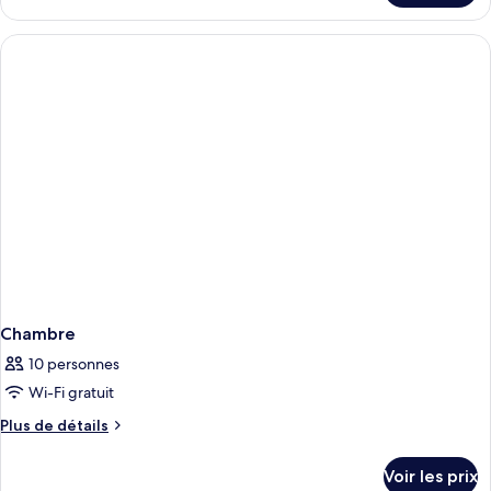
chambre :
le
Junior
type
Suite
de
chambre
(max
Junior
4)
Suite
(max
4)
Chambre
10 personnes
Wi-Fi gratuit
Plus
Plus de détails
de
détails
Voir les prix
sur