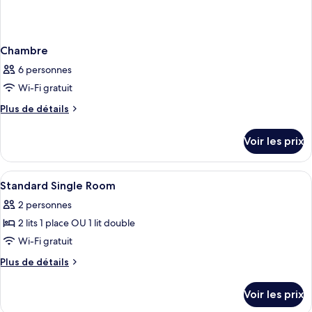
Chambre
6 personnes
Wi-Fi gratuit
Plus
Plus de détails
de
détails
Voir les prix
sur
le
type
Afficher
Rideaux occultants, chambres insonoris
5
de
Standard Single Room
toutes
chambre
2 personnes
Chambre
les
2 lits 1 place OU 1 lit double
photos
pour
Wi-Fi gratuit
ce
Plus
Plus de détails
type
de
détails
de
Voir les prix
sur
chambre :
le