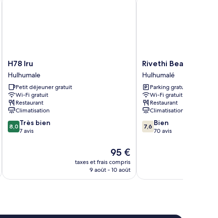
H78
Rivethi
H78 Iru
Rivethi Beach hotel
Iru
Beach
Hulhumale
Hulhumalé
Hulhumale
hotel
Petit déjeuner gratuit
Parking gratuit
Hulhumalé
Wi-Fi gratuit
Wi-Fi gratuit
Restaurant
Restaurant
Climatisation
Climatisation
8.0
7.6
Très bien
Bien
8,0
7,6
sur
sur
7 avis
70 avis
10,
10,
Très
Bien,
Le
95 €
bien,
70 avis
u
nouveau
taxes et frais compris
tax
7 avis
prix
9 août - 10 août
est
de
95 €