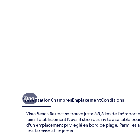
Beach
Retreat
50+
Présentation
Chambres
Emplacement
Conditions
Vista Beach Retreat se trouve juste à 5,6 km de l’aéroport 
faim, l'établissement Nova Bistro vous invite à sa table pour
d'un emplacement privilégié en bord de plage. Parmi les av
une terrasse et un jardin.