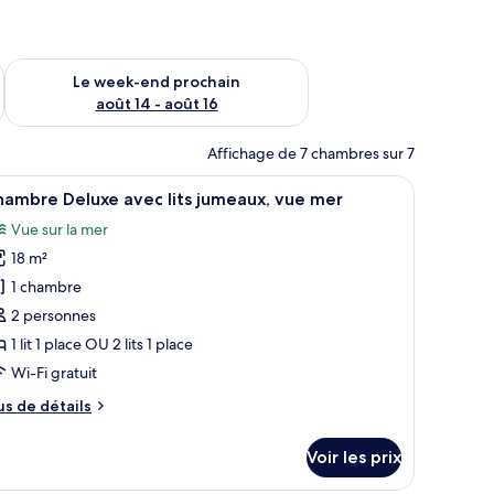
-end août 7 - août 9
Vérifier la disponibilité pour le week-end prochain août 14 - a
Le week-end prochain
août 14 - août 16
Affichage de 7 chambres sur 7
 un ventilateur de plafond, un éclairage encastré, une télévision et une vue 
fficher
Chambre Deluxe avec lits jumeaux, vue mer |
5
ambre Deluxe avec lits jumeaux, vue mer
outes
Vue sur la mer
s
18 m²
hotos
our
1 chambre
e
2 personnes
ype
1 lit 1 place OU 2 lits 1 place
e
Wi-Fi gratuit
hambre :
us
us de détails
hambre
e
eluxe
tails
Voir les prix
vec
r
ts