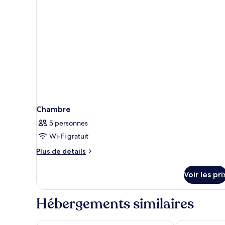
Chambre
5 personnes
Wi-Fi gratuit
Plus
Plus de détails
de
détails
Voir les pri
sur
le
type
Hébergements similaires
de
chambre
Chambre
Paralian Hulhumale'
Coconut Tree 