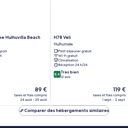
H78
e Hulhuvilla Beach
H78 Veli
Veli
Hulhumale
Hulhumale
oport
Petit déjeuner gratuit
it
Wi-Fi gratuit
Climatisation
Réception 24 h/24
8.4
Très bien
8,4
sur
13 avis
10,
Très
Le
Le
89 €
119 €
bien,
nouveau
nouvea
taxes et frais compris
taxes et frais compris
13 avis
prix
prix
24 août - 25 août
1 sept. - 2 sept.
est
est
de
de
Comparer des hébergements similaires
89 €
119 €