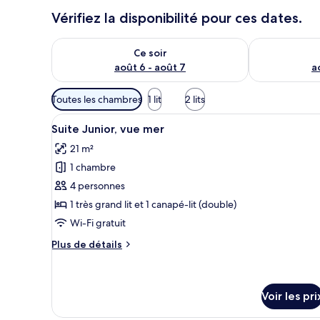
Vérifiez la disponibilité pour ces dates.
Vérifier la disponibilité pour ce soir août 6 - août 7
Vérifier la di
Ce soir
août 6 - août 7
a
Filtres
Toutes les chambres
1 lit
2 lits
disponibles
Afficher
Une chambre d’hôtel avec un gr
pour
5
Suite Junior, vue mer
toutes
les
21 m²
les
chambres
1 chambre
photos
pour
4 personnes
ce
1 très grand lit et 1 canapé-lit (double)
type
Wi-Fi gratuit
de
Plus
Plus de détails
chambre :
de
Suite
détails
sur
Junior,
le
Voir les pri
vue
type
mer