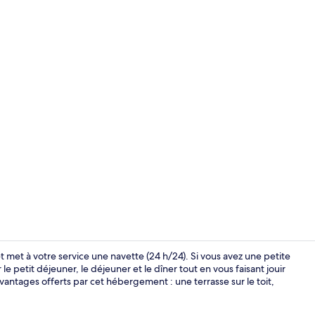
Vue depuis 
et met à votre service une navette (24 h/24). Si vous avez une petite
 le petit déjeuner, le déjeuner et le dîner tout en vous faisant jouir
antages offerts par cet hébergement : une terrasse sur le toit,
Petit déjeune