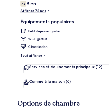
Avis
Bien
7,6
7,6 sur 10
voyageurs
Afficher 72 avis
Aire de piqu
Équipements populaires
Petit déjeuner gratuit
Wi-Fi gratuit
Climatisation
Tout afficher
Services et équipements principaux
(12)
Comme à la maison
(6)
Options de chambre