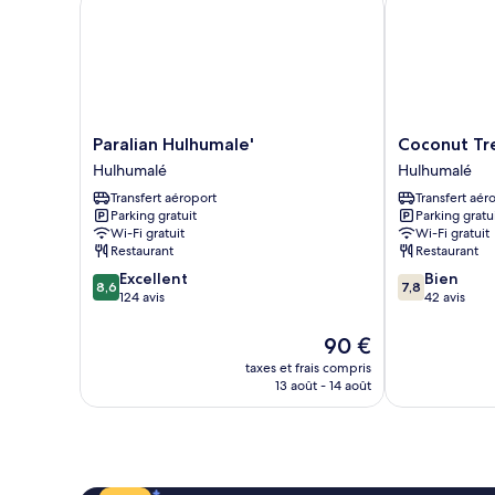
Paralian
Coconut
Paralian Hulhumale'
Coconut Tre
Hulhumale'
Tree
Hulhumalé
Hulhumalé
Hulhumalé
Hulhuvilla
Transfert aéroport
Transfert aér
Beach
Parking gratuit
Parking gratu
Hulhumalé
Wi-Fi gratuit
Wi-Fi gratuit
Restaurant
Restaurant
8.6
7.8
Excellent
Bien
8,6
7,8
sur
sur
124 avis
42 avis
10,
10,
Excellent,
Bien,
Le
90 €
124 avis
42 avis
nouveau
taxes et frais compris
prix
13 août - 14 août
est
de
90 €