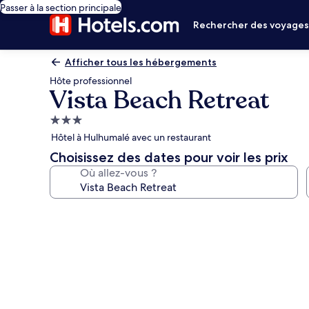
Passer à la section principale
Rechercher des voyage
Afficher tous les hébergements
Hôte professionnel
Vista Beach Retreat
Hébergement
3.0 étoiles
Hôtel à Hulhumalé avec un restaurant
Choisissez des dates pour voir les prix
Où allez-vous ?
Galerie
photos
de
l’hébergement
Vista