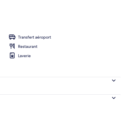
e-nique/barbecue
Transfert aéroport
Restaurant
Laverie