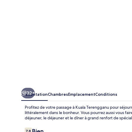
Tanjong
Vista
32+
Présentation
Chambres
Emplacement
Conditions
Profitez de votre passage à Kuala Terengganu pour séjourn
littéralement dans le bonheur. Vous pourrez aussi vous faire 
déjeuner, le déjeuner et le dîner à grand renfort de spécial
Avis
Bien
7,8