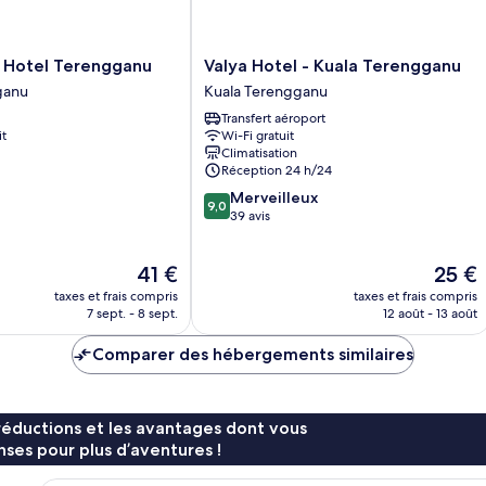
Valya
 Hotel Terengganu
Valya Hotel - Kuala Terengganu
Hotel
ganu
Kuala Terengganu
-
Transfert aéroport
Kuala
it
Wi-Fi gratuit
Terengganu
Climatisation
Kuala
Réception 24 h/24
Terengganu
9.0
Merveilleux
9,0
sur
39 avis
10,
Merveilleux,
Le
Le
41 €
25 €
39 avis
nouveau
nouvea
taxes et frais compris
taxes et frais compris
prix
prix
7 sept. - 8 sept.
12 août - 13 août
est
est
de
de
Comparer des hébergements similaires
41 €
25 €
réductions et les avantages dont vous
ses pour plus d’aventures !