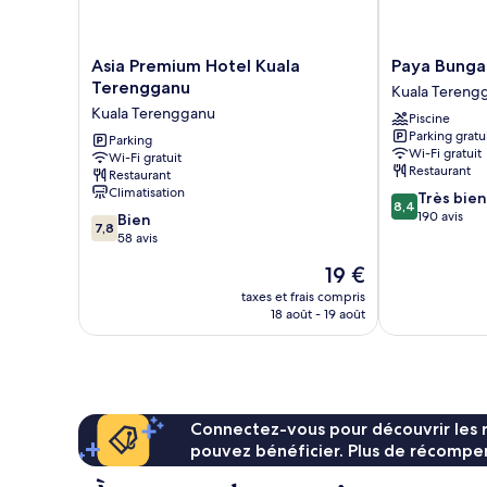
Asia
Paya
Asia Premium Hotel Kuala
Paya Bunga
Premium
Bunga
Terengganu
Kuala Tereng
Hotel
Hotel
Kuala Terengganu
Piscine
Kuala
Terengganu
Parking gratu
Terengganu
Parking
Kuala
Wi-Fi gratuit
Wi-Fi gratuit
Kuala
Terengganu
Restaurant
Restaurant
Terengganu
Climatisation
8.4
Très bien
8,4
sur
190 avis
7.8
Bien
7,8
10,
sur
58 avis
Très
10,
Le
19 €
bien,
Bien,
nouveau
190 avis
58 avis
taxes et frais compris
prix
18 août - 19 août
est
de
19 €
Connectez-vous pour découvrir les 
pouvez bénéficier. Plus de récompen