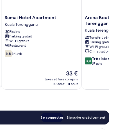
Sumai
Arena
Sumai Hotel Apartment
Arena Boutique Hote
Hotel
Boutique
Terengganu
Kuala Terengganu
Apartment
Hotel
Kuala Terengganu
Piscine
Kuala
Kuala
Parking gratuit
Terengganu
Terengganu
Transfert aéroport
Wi-Fi gratuit
Parking gratuit
Kuala
Restaurant
Wi-Fi gratuit
Terengganu
Climatisation
6.8
6,8
64 avis
sur
8.0
Très bien
8,0
10,
sur
67 avis
64 avis
10,
Le
33 €
Très
u
nouveau
bien,
taxes et frais compris
tax
prix
10 août - 11 août
67 avis
est
de
33 €
Se connecter
S’inscrire gratuitement