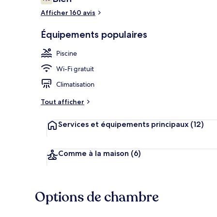
7,8 sur 10
voyageurs
Afficher 160 avis
Équipements populaires
Piscine couve
Piscine
Wi-Fi gratuit
Climatisation
Tout afficher
Services et équipements principaux
(12)
Comme à la maison
(6)
Options de chambre