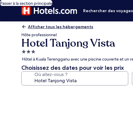
Passer à la section principale
Rechercher des voyage
Afficher tous les hébergements
Hôte professionnel
Hotel Tanjong Vista
Hébergement
3.0 étoiles
Hôtel à Kuala Terengganu avec une piscine couverte et un r
Choisissez des dates pour voir les prix
Où allez-vous ?
Galerie
photos
de
l’hébergement
Hotel