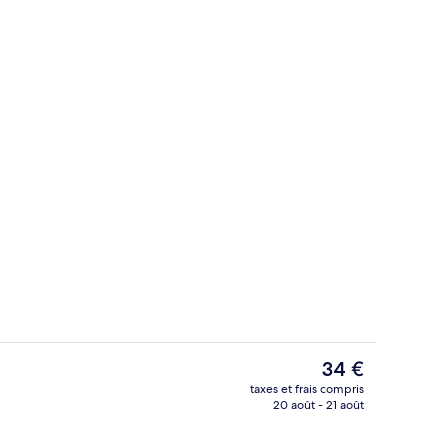
t
Hall
Le
34 €
prix
taxes et frais compris
actuel
20 août - 21 août
quet
Vue depuis l’hébergement
est
de