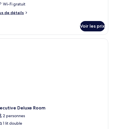
our
Wi-Fi gratuit
e
us
us de détails
ype
e
tails
e
Voir les prix
r
hambre :
amily
pe
chevet.
ser, Wi-Fi gratuit
oom
e
hambre
mily
oom
xecutive Deluxe Room
2 personnes
1 lit double