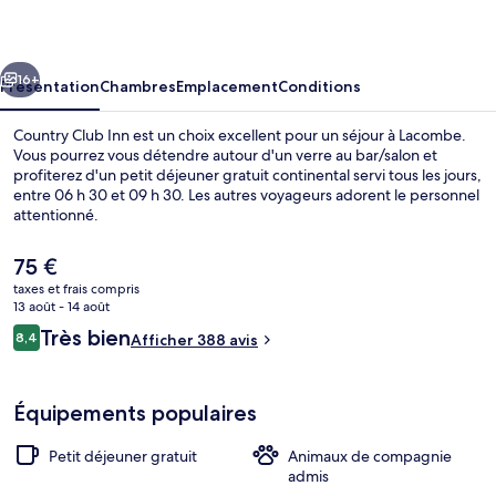
Inn
cédent
Suivant
16+
Présentation
Chambres
Emplacement
Conditions
Country Club Inn est un choix excellent pour un séjour à Lacombe.
Vous pourrez vous détendre autour d'un verre au bar/salon et
profiterez d'un petit déjeuner gratuit continental servi tous les jours,
entre 06 h 30 et 09 h 30. Les autres voyageurs adorent le personnel
attentionné.
Le
75 €
prix
taxes et frais compris
actuel
13 août - 14 août
Extérieur
est
Avis
Très bien
8,4
Afficher 388 avis
de
8,4 sur 10
voyageurs
75 €.
Équipements populaires
Petit déjeuner gratuit
Animaux de compagnie
admis