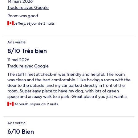
14 mars 2026
Traduire avec Google
Room was good
Jeffery, séjour de 2 nuits
Avis vérifié
8/10 Très bien
11 mai 2026
Traduire avec Google
The staff I met at check-in was friendly and helpful. The room
was clean and the bed comfortable. I like having a room with the
door to the outside, and my car parked directly in front of the
room. Super easy place to have my dog, with lots of green
space and an easy walk to a park. Great place if you just want a
clean, comfortable, affordable place to stay. I didn't try their
Deborah, séjour de 2 nuits
breakfast bar.
Avis vérifié
6/10 Bien