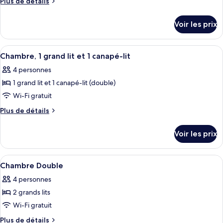
Plus
Plus de détails
cuisine
type
de
détails
de
Voir les prix
sur
chambre :
le
Chambre
type
Afficher
Une pièce avec une fenêtre, un climati
7
Simple
de
Chambre, 1 grand lit et 1 canapé-lit
toutes
chambre
4 personnes
Chambre
les
Simple
1 grand lit et 1 canapé-lit (double)
photos
pour
Wi-Fi gratuit
ce
Plus
Plus de détails
type
de
détails
de
Voir les prix
sur
chambre :
le
Chambre,
type
Afficher
Une chambre d’hôtel avec deux lits, un
4
1
de
Chambre Double
toutes
chambre
grand
4 personnes
Chambre,
les
lit
1
2 grands lits
photos
et
grand
pour
Wi-Fi gratuit
lit
1
ce
et
Plus
Plus de détails
canapé-