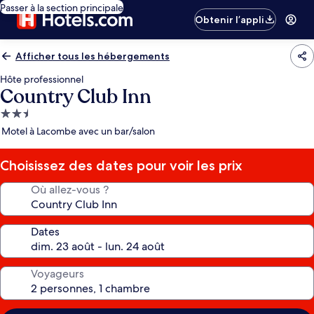
Passer à la section principale
Obtenir l’appli
Afficher tous les hébergements
Hôte professionnel
Country Club Inn
Hébergement
2.5 étoiles
Motel à Lacombe avec un bar/salon
Choisissez des dates pour voir les prix
Où allez-vous ?
Dates
Voyageurs