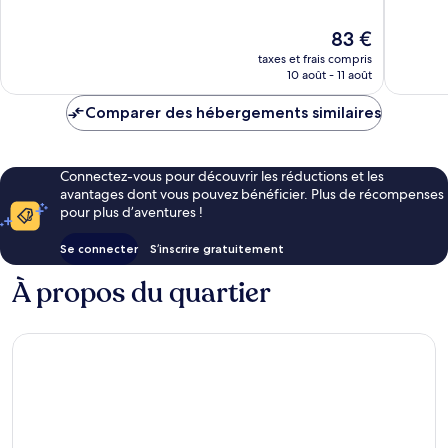
10,
Bien,
Excellen
311 avis
Le
83 €
646 avis
nouveau
taxes et frais compris
prix
10 août - 11 août
est
de
Comparer des hébergements similaires
83 €
Connectez-vous pour découvrir les réductions et les
avantages dont vous pouvez bénéficier. Plus de récompenses
pour plus d’aventures !
Se connecter
S’inscrire gratuitement
À propos du quartier