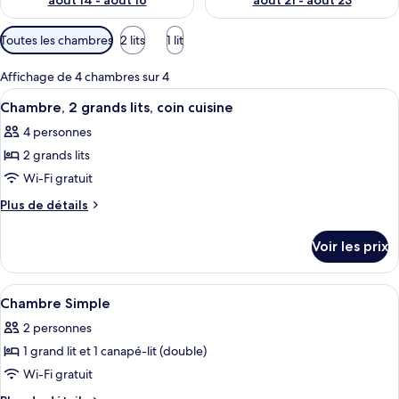
août 14 - août 16
août 21 - août 23
Filtres
Toutes les chambres
2 lits
1 lit
disponibles
pour
Affichage de 4 chambres sur 4
les
Afficher
Une cuisine équipée d’une cuisinière, d
7
Chambre, 2 grands lits, coin cuisine
chambres
toutes
4 personnes
les
2 grands lits
photos
pour
Wi-Fi gratuit
ce
Plus
Plus de détails
type
de
détails
de
Voir les prix
sur
chambre :
le
Chambre,
type
Afficher
Une chambre d’hôtel avec un lit, un c
5
2
de
Chambre Simple
toutes
chambre
grands
2 personnes
Chambre,
les
lits,
2
1 grand lit et 1 canapé-lit (double)
photos
coin
grands
pour
Wi-Fi gratuit
lits,
cuisine
ce
coin