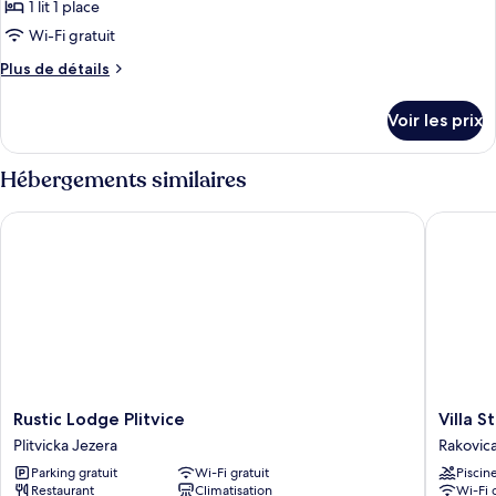
type
1 lit 1 place
de
Wi-Fi gratuit
chambre :
Plus
Plus de détails
Chambre
de
Double
détails
Voir les prix
Standard,
sur
le
vue
type
Hébergements similaires
montagne
de
chambre
Rustic Lodge Plitvice
Villa Sto
Chambre
Double
Standard,
vue
montagne
Rustic
Villa
Rustic Lodge Plitvice
Villa S
Lodge
Stone
Plitvicka Jezera
Rakovic
Plitvice
Rakovic
Parking gratuit
Wi-Fi gratuit
Piscin
Plitvicka
Restaurant
Climatisation
Wi-Fi 
Jezera