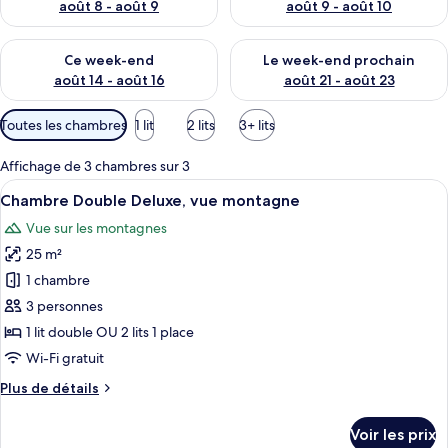
t
août 8 - août 9
août 9 - août 10
é
s
Vérifier la disponibilité pour ce week-end août 14 - août 16
Vérifier la disponibilité pour
Ce week-end
Le week-end prochain
p
août 14 - août 16
août 21 - août 23
a
r
Filtres
Toutes les chambres
1 lit
2 lits
3+ lits
disponibles
l
pour
Affichage de 3 chambres sur 3
e
les
s
Afficher
Une chambre avec un lit, une table de
13
Chambre Double Deluxe, vue montagne
chambres
toutes
v
Vue sur les montagnes
les
o
25 m²
photos
y
a
pour
1 chambre
g
ce
3 personnes
e
type
u
1 lit double OU 2 lits 1 place
r
de
Wi-Fi gratuit
s
chambre :
Plus
Plus de détails
Chambre
de
Double
détails
Voir les prix
Deluxe,
sur