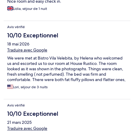
Nice room and easy check in.
Lidia, séjour de 1 nuit
Avis vérifié
10/10 Exceptionnel
18 mai 2026
Traduire avec Google
We were met at Bistro Vila Velebita, by Helena who welcomed
us and escorted us to our room at House Rustico. The room
looked as it was shown in the photographs. Things were clean,
fresh smelling ( not perfumed). The bed was firm and
comfortable. There were both fat fluffy pillows and flatter ones,
so everyone was happy. Helena showed us all the amenities and
Lori, séjour de 3 nuits
arranged to meet us at the restaurant the following morning to
help us plan our itinerary for the next day at the lakes. She let us
know where to be at certain times so the sun would show off the
Avis vérifié
lakes to their best advantage. We had a wonderful time thanks
to our hosts.
10/10 Exceptionnel
21 mars 2025
Traduire avec Google