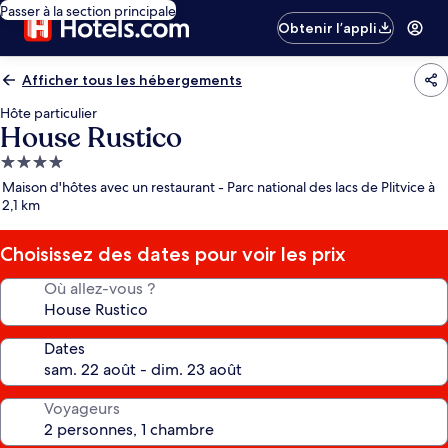
Passer à la section principale
Obtenir l’appli
Afficher tous les hébergements
Hôte particulier
House Rustico
Hébergement
4.0 étoiles
Maison d'hôtes avec un restaurant - Parc national des lacs de Plitvice à
2,1 km
Choisissez des dates pour voir les prix
Où allez-vous ?
Dates
Voyageurs