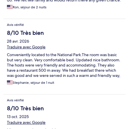
do. We felt like family and would return there any given chance.
Highly recommend.
Ron, séjour de 2 nuits
Avis vérifié
8/10 Très bien
28 avr. 2026
Traduire avec Google
Conveniently located to the National Park.The room was basic
but very clean. Very comfortable bed. Updated nice bathroom.
The hosts were very friendly and accommodating. They also
have a restaurant 500 m away. We had breakfast there which
was good and we were served in such a warm and friendly way,
it was very delightful. Would stay here again and definitely
Stephanie, séjour de 1 nuit
would try their dinner menu next time after we learned that
they raise their own animals for the restaurant.
Avis vérifié
8/10 Très bien
13 oct. 2025
Traduire avec Google