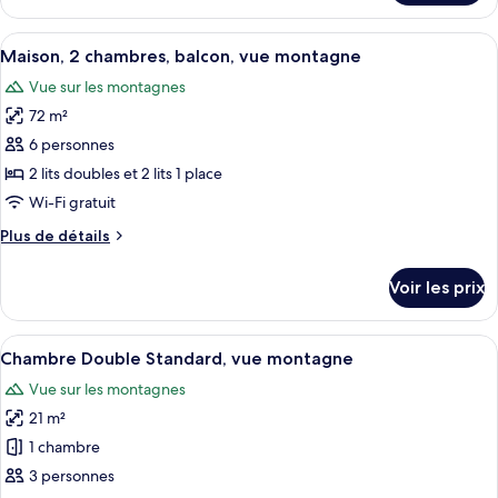
le
vue
type
Afficher
Une chambre avec un plafond en bois, u
montagne
14
de
Maison, 2 chambres, balcon, vue montagne
toutes
chambre
Vue sur les montagnes
Chambre
les
Double
72 m²
photos
Deluxe,
pour
6 personnes
vue
ce
montagne
2 lits doubles et 2 lits 1 place
type
Wi-Fi gratuit
de
Plus
Plus de détails
chambre :
de
Maison,
détails
Voir les prix
sur
2
le
chambres,
type
Afficher
Chambre Double Standard, vue montagn
balcon,
6
de
Chambre Double Standard, vue montagne
toutes
vue
chambre
Vue sur les montagnes
Maison,
les
montagne
2
21 m²
photos
chambres,
pour
1 chambre
balcon,
ce
vue
3 personnes
montagne