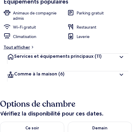
Équipements populaires
h
cœur
é
b
Animaux de compagnie
Parking gratuit
e
admis
r
Wi-Fi gratuit
Restaurant
g
e
Climatisation
Laverie
m
e
Tout afficher
n
t
Services et équipements principaux
(11)
s
l
Comme à la maison
(6)
e
s
m
i
Options de chambre
e
u
x
Vérifiez la disponibilité pour ces dates.
n
Vérifier la disponibilité pour ce soir août 8 - août 9
Vérifier la disponibilité pour 
Ce soir
Demain
o