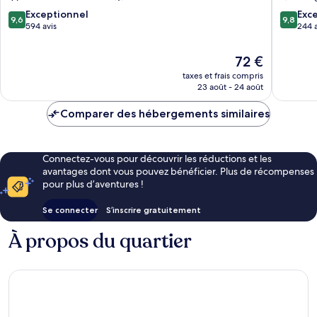
9.6
9.8
Exceptionnel
Exc
9,6
9,8
sur
sur
594 avis
244 a
10,
10,
Exceptionnel,
Exceptio
Le
72 €
594 avis
244 avis
nouveau
taxes et frais compris
prix
23 août - 24 août
est
de
Comparer des hébergements similaires
72 €
Connectez-vous pour découvrir les réductions et les
avantages dont vous pouvez bénéficier. Plus de récompenses
pour plus d’aventures !
Se connecter
S’inscrire gratuitement
À propos du quartier