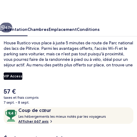
Rustico
cédent
Suivant
47+
Présentation
Chambres
Emplacement
Conditions
House Rustico vous place à juste 5 minutes de route de Parc national
des lacs de Plitvice. Parmi les avantages offerts, l'accès Wi-Fi et le
parking sans voiturier, mais ce n'est pas tout puisqu'à proximité,
vous pourrez faire de la randonnée à pied ou à vélo, idéal pour un
séjour actif. Au menu des petits plus offerts sur place, on trouve une
terrasse et un jardin. Sympa non ? Les autres voyageurs ne disent
que du bien en ce qui concerne le personnel attentionné.
VIP Access
Le
57 €
Aire de pique-nique/barbecue
prix
taxes et frais compris
actuel
7 sept. - 8 sept.
est
Avis
9,4
Coup de cœur
de
voyageurs
L
sur
Les hébergements les mieux notés par les voyageurs
57 €.
e
Afficher 667 avis
10,
s
Coup
de