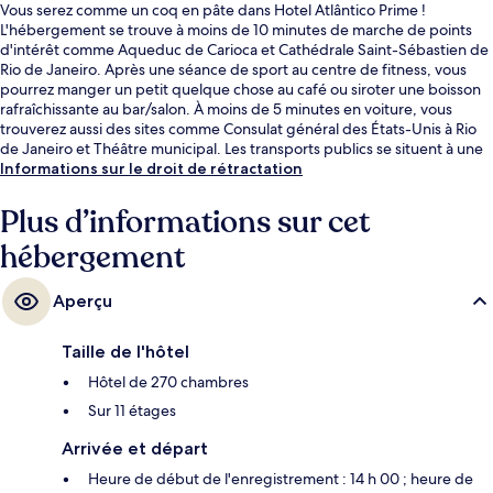
Vous serez comme un coq en pâte dans Hotel Atlântico Prime !
L'hébergement se trouve à moins de 10 minutes de marche de points
d'intérêt comme Aqueduc de Carioca et Cathédrale Saint-Sébastien de
Rio de Janeiro. Après une séance de sport au centre de fitness, vous
pourrez manger un petit quelque chose au café ou siroter une boisson
rafraîchissante au bar/salon. À moins de 5 minutes en voiture, vous
trouverez aussi des sites comme Consulat général des États-Unis à Rio
de Janeiro et Théâtre municipal. Les transports publics se situent à une
courte distance à pied : Arrêt de tram Francisco Muratori est à 5 min et
Informations sur le droit de rétractation
Station de tram Portinha, à 10 min.
Plus d’informations sur cet
hébergement
Aperçu
Taille de l'hôtel
Hôtel de 270 chambres
Sur 11 étages
Arrivée et départ
Heure de début de l'enregistrement : 14 h 00 ; heure de