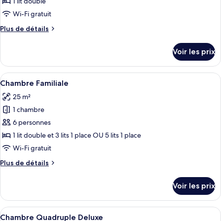
ce
jumeaux
1 lit double
type
Wi-Fi gratuit
de
Plus
Plus de détails
chambre :
de
Chambre
détails
Voir les prix
sur
Luxe
le
type
Afficher
Une chambre d’hôtel avec deux lits, un
5
de
Chambre Familiale
toutes
chambre
25 m²
Chambre
les
Luxe
1 chambre
photos
pour
6 personnes
ce
1 lit double et 3 lits 1 place OU 5 lits 1 place
type
Wi-Fi gratuit
de
Plus
Plus de détails
chambre :
de
Chambre
détails
Voir les prix
sur
Familiale
le
type
Afficher
Une chambre d’hôtel avec deux lits, un
5
de
Chambre Quadruple Deluxe