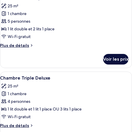
toutes
chambre
25 m²
Chambre
les
Familiale
1 chambre
photos
pour
5 personnes
ce
1 lit double et 2 lits 1 place
type
Wi-Fi gratuit
de
Plus
Plus de détails
chambre :
de
Chambre
détails
Voir les prix
sur
Quadruple
le
Deluxe
type
Afficher
Une chambre d’hôtel avec deux lits, un
5
de
Chambre Triple Deluxe
toutes
chambre
25 m²
Chambre
les
Quadruple
1 chambre
photos
Deluxe
pour
4 personnes
ce
1 lit double et 1 lit 1 place OU 3 lits 1 place
type
Wi-Fi gratuit
de
Plus
Plus de détails
chambre :
de