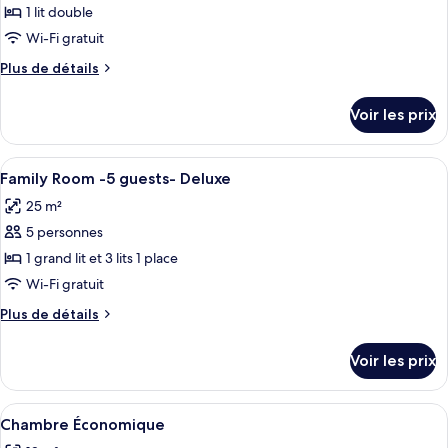
1 lit double
Wi-Fi gratuit
Plus
Plus de détails
de
détails
Voir les prix
sur
le
type
Afficher
Coffres-forts dans les chambres, ride
2
de
Family Room -5 guests- Deluxe
toutes
chambre
25 m²
Double
les
Room
5 personnes
photos
Deluxe
pour
1 grand lit et 3 lits 1 place
ce
Wi-Fi gratuit
type
Plus
Plus de détails
de
de
chambre :
détails
Voir les prix
sur
Family
le
Room
type
Afficher
Une chambre d’hôtel avec un lit, deux 
-5
4
de
Chambre Économique
toutes
chambre
guests-