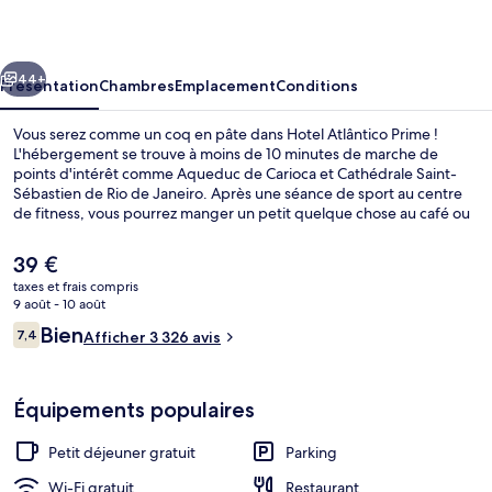
Prime
cédent
Suivant
44+
Présentation
Chambres
Emplacement
Conditions
Vous serez comme un coq en pâte dans Hotel Atlântico Prime !
L'hébergement se trouve à moins de 10 minutes de marche de
points d'intérêt comme Aqueduc de Carioca et Cathédrale Saint-
Sébastien de Rio de Janeiro. Après une séance de sport au centre
de fitness, vous pourrez manger un petit quelque chose au café ou
siroter une boisson rafraîchissante au bar/salon. À moins de 5
minutes en voiture, vous trouverez aussi des sites comme Consulat
Le
39 €
général des États-Unis à Rio de Janeiro et Théâtre municipal. Les
prix
taxes et frais compris
transports publics se situent à une courte distance à pied : Arrêt de
actuel
9 août - 10 août
tram Francisco Muratori est à 5 min et Station de tram Portinha, à 10
Entrée intérieure
est
Avis
min.
Bien
7,4
Afficher 3 326 avis
de
7,4 sur 10
voyageurs
39 €.
Équipements populaires
Petit déjeuner gratuit
Parking
Wi-Fi gratuit
Restaurant