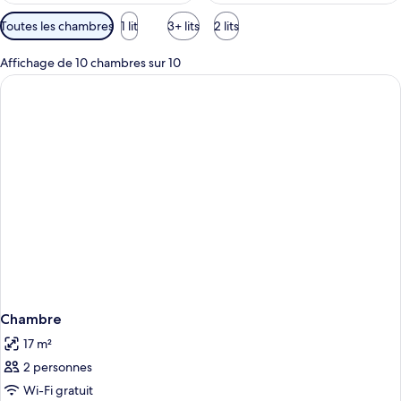
Filtres
Toutes les chambres
1 lit
3+ lits
2 lits
disponibles
pour
Affichage de 10 chambres sur 10
les
chambres
Chambre
17 m²
2 personnes
Wi-Fi gratuit