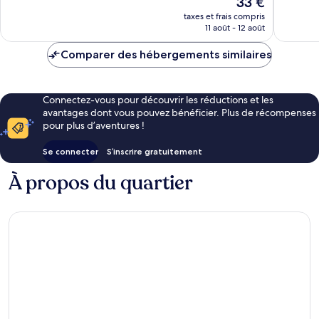
33 €
Rio
Janeiro
1 345 avis
2 622 av
nouveau
de
taxes et frais compris
prix
11 août - 12 août
Janeiro
est
de
Comparer des hébergements similaires
33 €
Connectez-vous pour découvrir les réductions et les
avantages dont vous pouvez bénéficier. Plus de récompenses
pour plus d’aventures !
Se connecter
S’inscrire gratuitement
À propos du quartier