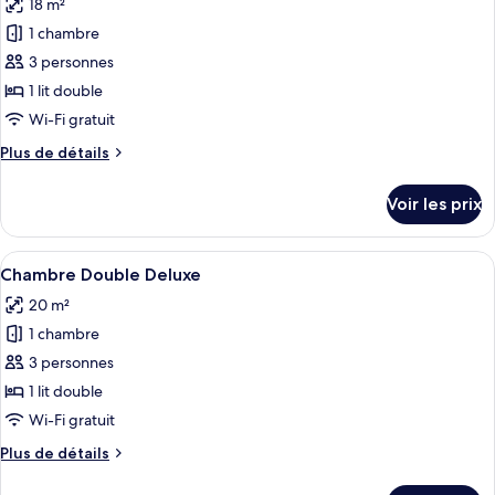
18 m²
Family
les
Deluxe
Room
1 chambre
photos
-5
pour
3 personnes
guests-
ce
Deluxe
1 lit double
type
Wi-Fi gratuit
de
Plus
Plus de détails
chambre :
de
Chambre
détails
Voir les prix
sur
Économique
le
type
Afficher
Une chambre d’hôtel équipée d’un lit, 
7
de
Chambre Double Deluxe
toutes
chambre
20 m²
Chambre
les
Économique
1 chambre
photos
pour
3 personnes
ce
1 lit double
type
Wi-Fi gratuit
de
Plus
Plus de détails
chambre :
de
Chambre
détails