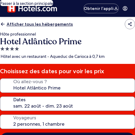
Passer à la section principale
Obtenir l’appli
Afficher tous les hébergements
Hôte professionnel
Hotel Atlântico Prime
Hébergement
4.0 étoiles
Hôtel avec un restaurant - Aqueduc de Carioca à 0,7 km
Choisissez des dates pour voir les prix
Où allez-vous ?
Dates
Voyageurs