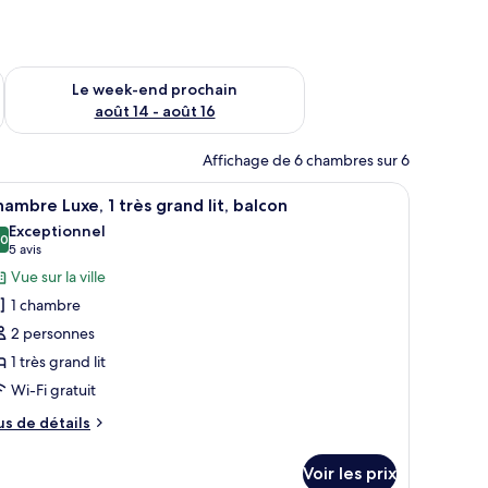
-end août 7 - août 9
Vérifier la disponibilité pour le week-end prochain août 14 - a
Le week-end prochain
août 14 - août 16
Affichage de 6 chambres sur 6
 de nuit noire et un miroir accroché au mur.
de qualité supérieure, Wi-Fi gratuit, draps fournis
fficher
Une chambre à coucher avec un grand lit, deu
8
ambre Luxe, 1 très grand lit, balcon
outes
Exceptionnel
s
,0
10,0 sur 10
(5 avis)
5 avis
hotos
Vue sur la ville
our
1 chambre
e
2 personnes
ype
1 très grand lit
e
Wi-Fi gratuit
hambre :
hambre
us
us de détails
uxe,
e
tails
Voir les prix
r