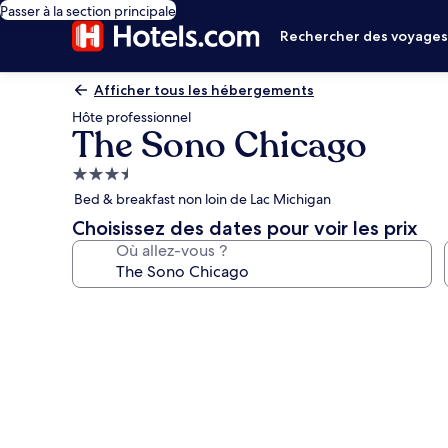
Passer à la section principale
Rechercher des voyage
Afficher tous les hébergements
Hôte professionnel
The Sono Chicago
Hébergement
3.5 étoiles
Bed & breakfast non loin de Lac Michigan
Choisissez des dates pour voir les prix
Où allez-vous ?
Galerie
photos
de
l’hébergement
The