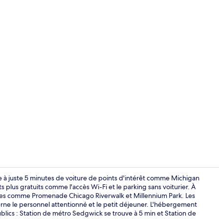
Entrée intér
ve à juste 5 minutes de voiture de points d'intérêt comme Michigan
 plus gratuits comme l'accès Wi-Fi et le parking sans voiturier. À
sites comme Promenade Chicago Riverwalk et Millennium Park. Les
Cuisine priv
erne le personnel attentionné et le petit déjeuner. L'hébergement
ublics : Station de métro Sedgwick se trouve à 5 min et Station de