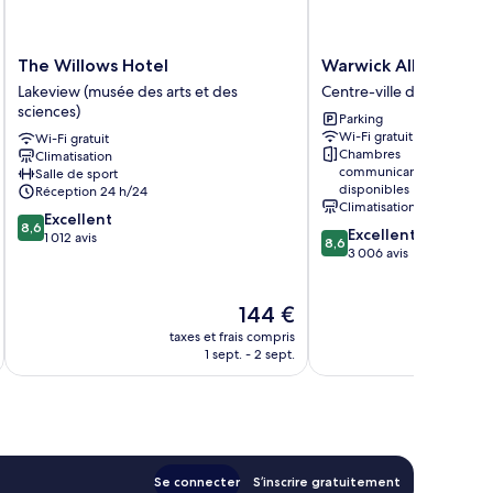
The
Warwick
The Willows Hotel
Warwick Allerton - 
Willows
Allerton
Lakeview (musée des arts et des
Centre-ville de Chicago
Hotel
-
sciences)
Parking
Lakeview
Chicago
Wi-Fi gratuit
Wi-Fi gratuit
(musée
Centre-
Chambres
Climatisation
des
ville
communicantes
Salle de sport
arts
de
disponibles
Réception 24 h/24
et
Chicago
Climatisation
8.6
Excellent
des
8,6
8.6
Excellent
sur
1 012 avis
sciences)
8,6
sur
3 006 avis
10,
10,
Excellent,
Excellent,
1 012 avis
Le
144 €
3 006 avis
nouveau
taxes et frais compris
tax
prix
1 sept. - 2 sept.
est
de
144 €
Se connecter
S’inscrire gratuitement