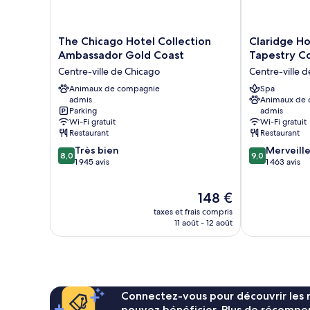
The
Claridge
The Chicago Hotel Collection
Claridge Ho
Chicago
House
Ambassador Gold Coast
Tapestry Co
Hotel
Chicago,
Centre-ville de Chicago
Centre-ville 
Collection
Tapestry
Ambassador
Animaux de compagnie
Collection
Spa
admis
Animaux de
Gold
by
Parking
admis
Coast
Hilton
Wi-Fi gratuit
Wi-Fi gratuit
Centre-
Centre-
Restaurant
Restaurant
ville
ville
8.0
9.0
Très bien
Merveill
de
de
8,0
9,0
sur
sur
1 945 avis
1 463 avis
Chicago
Chicago
10,
10,
Très
Merveilleux,
Le
148 €
bien,
1 463 avis
nouveau
1 945 avis
taxes et frais compris
prix
11 août - 12 août
est
de
148 €
Connectez-vous pour découvrir les 
pouvez bénéficier. Plus de récompen