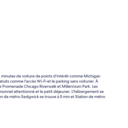
te
e 5 minutes de voiture de points d'intérêt comme Michigan
tuits comme l'accès Wi-Fi et le parking sans voiturier. À
me Promenade Chicago Riverwalk et Millennium Park. Les
rsonnel attentionné et le petit déjeuner. L'hébergement se
tion de métro Sedgwick se trouve à 5 min et Station de métro