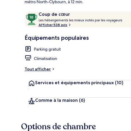
métro North-Clybourn, à 12 min.
Avis
10
Coup de cœur
voyageurs
L
sur
Les hébergements les mieux notés par les voyageurs
Cuisine privé
e
Afficher 538 avis
10,
s
Coup
Équipements populaires
de
h
cœur
é
Parking gratuit
b
e
Climatisation
r
g
Tout afficher
e
m
Services et équipements principaux
(10)
e
n
t
s
Comme à la maison
(6)
l
e
s
Options de chambre
m