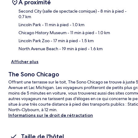
À proximité
Second City (salle de spectacle comique)
- 8 min à pied
-
0.7 km
Lincoln Park
- 11 min à pied
- 1.0 km
Car
Chicago History Museum
- 11 min à pied
- 1.0 km
Lincoln Park Zoo
- 17 min à pied
- 1.5 km
North Avenue Beach
- 19 min à pied
- 1.6 km
Afficher plus
The Sono Chicago
Offrant une terrasse sur le toit, The Sono Chicago se trouve à just
Avenue et Lac Michigan. Les voyageurs profiteront de petits plus gra
moins de 5 minutes en voiture, vous trouverez aussi des sites com
autres voyageurs ne tarissent pas d'éloges en ce qui concerne le pe
situe à une très courte distance à pied des transports publics : Sta
North-Clybourn, à 12 min.
Informations sur le droit de rétractation
Taille de l'hôtel