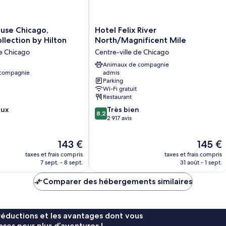
Hotel
use Chicago,
Hotel Felix River
Felix
llection by Hilton
North/Magnificent Mile
River
de Chicago
Centre-ville de Chicago
North/Magnificent
Mile
Animaux de compagnie
 compagnie
admis
Centre-
Parking
ville
Wi-Fi gratuit
de
Restaurant
Chicago
8.2
eux
Très bien
8,2
sur
2 917 avis
10,
Très
Le
Le
143 €
145 €
bien,
nouveau
nouveau
2 917 avis
taxes et frais compris
taxes et frais compris
prix
prix
7 sept. - 8 sept.
31 août - 1 sept.
est
est
de
de
Comparer des hébergements similaires
143 €
145 €
réductions et les avantages dont vous
ses pour plus d’aventures !