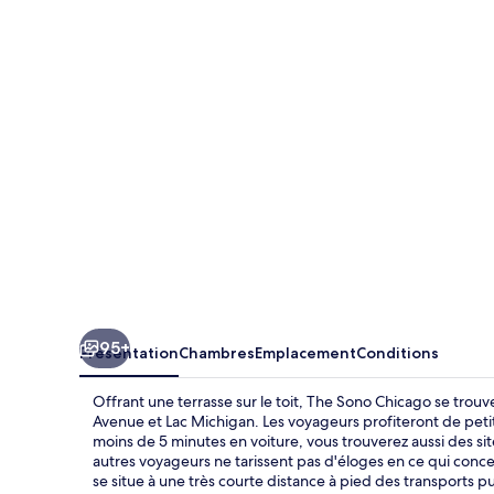
Sono
Chicago
95+
Présentation
Chambres
Emplacement
Conditions
Offrant une terrasse sur le toit, The Sono Chicago se trou
Avenue et Lac Michigan. Les voyageurs profiteront de petits
moins de 5 minutes en voiture, vous trouverez aussi des 
autres voyageurs ne tarissent pas d'éloges en ce qui conc
se situe à une très courte distance à pied des transports p