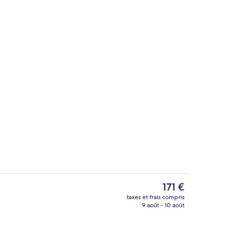
ieure
Détail de l’intérieur
Le
171 €
prix
taxes et frais compris
actuel
9 août - 10 août
ée
Cheminée
est
de