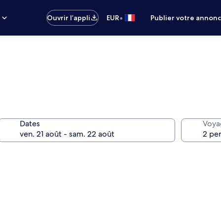
•
s
Ouvrir l’appli
EUR
Publier votre annon
Dates
Voya