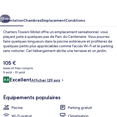
Motel
cédent
Suivant
38+
Présentation
Chambres
Emplacement
Conditions
Charters Towers Motel offre un emplacement sensationnel, vous
plaçant juste à quelques pas de Parc du Centenaire. Vous pourrez
faire quelques longueurs dans la piscine extérieure et profiterez de
quelques petits plus appréciables comme l'accès Wi-Fi et le parking
sans voiturier. Cet hébergement abrite une terrasse et un jardin,
tandis que, petit plus pratique, les chambres bénéficient d'un
réfrigérateur et un micro-ondes.
Le
105 €
prix
taxes et frais compris
actuel
9 août - 10 août
Chambre Double Standard | Coffres-fo
est
Avis
Excellent
8,8
Afficher 129 avis
de
8,8 sur 10
voyageurs
105 €.
Équipements populaires
Piscine
Parking gratuit
Wi-Fi gratuit
Climatisation