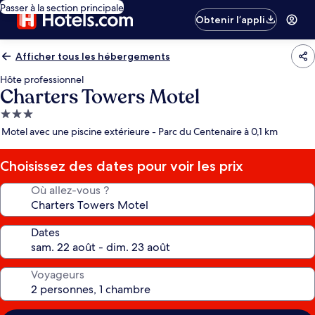
Passer à la section principale
Obtenir l’appli
Afficher tous les hébergements
Hôte professionnel
Charters Towers Motel
Hébergement
3.0 étoiles
Motel avec une piscine extérieure - Parc du Centenaire à 0,1 km
Choisissez des dates pour voir les prix
Où allez-vous ?
Dates
Voyageurs