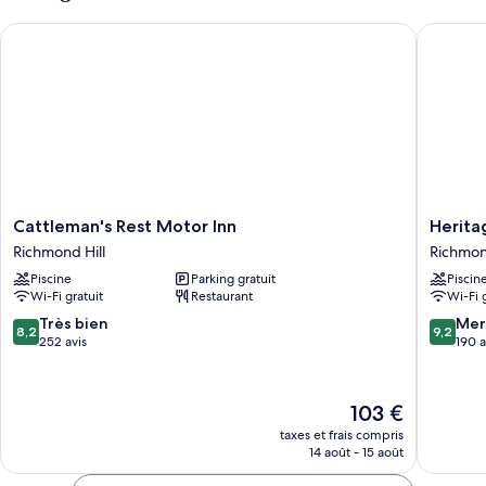
chambre
lits
Cattleman's Rest Motor Inn
Heritage
Chambre
jumeaux
Standard
avec
lits
jumeaux
Cattleman's
Heritag
Cattleman's Rest Motor Inn
Herita
Rest
Lodge
Richmond Hill
Richmon
Motor
Motel
Piscine
Parking gratuit
Piscin
Inn
Richmo
Wi-Fi gratuit
Restaurant
Wi-Fi 
Richmond
Hill
Hill
8.2
9.2
Très bien
Mer
8,2
9,2
sur
sur
252 avis
190 a
10,
10,
Très
Merveill
bien,
190 avis
Le
103 €
252 avis
nouveau
taxes et frais compris
prix
14 août - 15 août
est