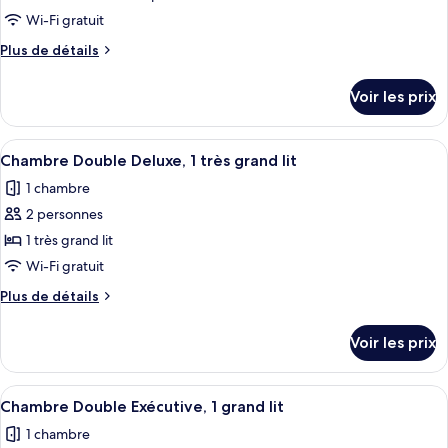
ce
Wi-Fi gratuit
type
Plus
Plus de détails
de
de
chambre :
détails
Voir les prix
sur
Chambre
le
Familiale
type
Afficher
Une chambre d’hôtel comprenant un lit
6
de
Chambre Double Deluxe, 1 très grand lit
toutes
chambre
1 chambre
Chambre
les
Familiale
2 personnes
photos
pour
1 très grand lit
ce
Wi-Fi gratuit
type
Plus
Plus de détails
de
de
chambre :
détails
Voir les prix
sur
Chambre
le
Double
type
Afficher
Un lit bien fait, avec une couverture g
Deluxe,
6
de
Chambre Double Exécutive, 1 grand lit
toutes
chambre
1
1 chambre
Chambre
les