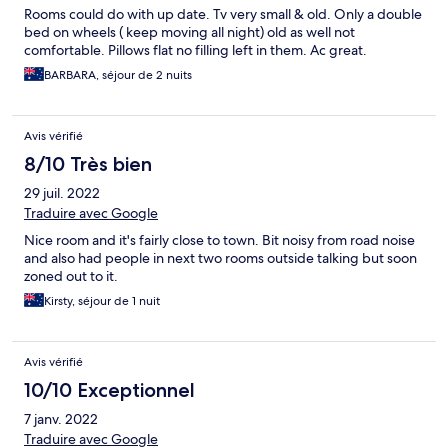
Rooms could do with up date. Tv very small & old. Only a double
bed on wheels ( keep moving all night) old as well not
comfortable. Pillows flat no filling left in them. Ac great.
BARBARA, séjour de 2 nuits
Avis vérifié
8/10 Très bien
29 juil. 2022
Traduire avec Google
Nice room and it's fairly close to town. Bit noisy from road noise
and also had people in next two rooms outside talking but soon
zoned out to it.
Kirsty, séjour de 1 nuit
Avis vérifié
10/10 Exceptionnel
7 janv. 2022
Traduire avec Google