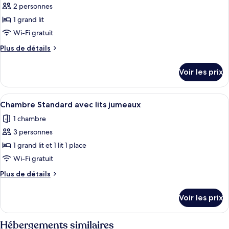
très
Double
2 personnes
photos
grand
Deluxe,
pour
1 grand lit
lit
1
ce
très
Wi-Fi gratuit
grand
type
Plus
Plus de détails
lit
de
de
chambre :
détails
Voir les prix
sur
Chambre
le
Double
type
Afficher
Une chambre d’hôtel avec deux lits, un
Exécutive,
9
de
Chambre Standard avec lits jumeaux
toutes
chambre
1
1 chambre
Chambre
les
grand
Double
3 personnes
photos
lit
Exécutive,
pour
1 grand lit et 1 lit 1 place
1
ce
grand
Wi-Fi gratuit
lit
type
Plus
Plus de détails
de
de
chambre :
détails
Voir les prix
sur
Chambre
le
Standard
type
Hébergements similaires
avec
de