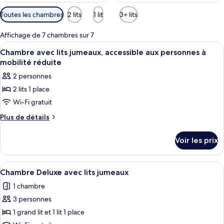
Filtres
Toutes les chambres
2 lits
1 lit
3+ lits
disponibles
pour
Affichage de 7 chambres sur 7
les
Afficher
Une chambre d’hôtel compacte comprena
2
Chambre avec lits jumeaux, accessible aux personnes à
chambres
toutes
mobilité réduite
les
2 personnes
photos
2 lits 1 place
pour
Wi-Fi gratuit
ce
type
Plus
Plus de détails
de
de
détails
chambre :
Voir les prix
sur
Chambre
le
avec
type
Afficher
Une chambre d’hôtel avec deux lits, un
6
de
lits
Chambre Deluxe avec lits jumeaux
toutes
chambre
jumeaux,
1 chambre
Chambre
les
accessible
avec
3 personnes
photos
aux
lits
pour
1 grand lit et 1 lit 1 place
jumeaux,
personnes