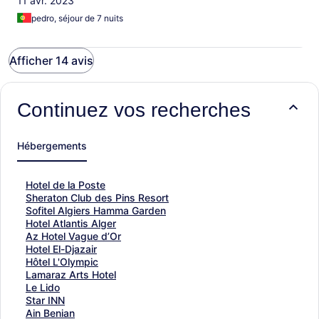
11 avr. 2023
pedro, séjour de 7 nuits
Afficher 14 avis
Continuez vos recherches
Hébergements
L
Hotel de la Poste
i
L
Sheraton Club des Pins Resort
e
i
L
Sofitel Algiers Hamma Garden
n
e
i
L
Hotel Atlantis Alger
o
n
e
i
L
Az Hotel Vague d’Or
u
o
n
e
i
L
Hotel El-Djazair
v
u
o
n
e
i
L
Hôtel L'Olympic
r
v
u
o
n
e
i
L
Lamaraz Arts Hotel
a
r
v
u
o
n
e
i
L
Le Lido
n
a
r
v
u
o
n
e
i
L
Star INN
t
n
a
r
v
u
o
n
e
i
L
Ain Benian