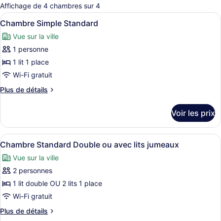
pour
Affichage de 4 chambres sur 4
les
Afficher
Une chambre d’hôtel avec un lit, u
6
chambres
Chambre Simple Standard
toutes
Vue sur la ville
les
1 personne
photos
pour
1 lit 1 place
ce
Wi-Fi gratuit
type
Plus
Plus de détails
de
de
chambre :
détails
Voir les prix
sur
Chambre
le
Simple
type
Afficher
Un lit bien fait dans une chambre 
Standard
6
de
Chambre Standard Double ou avec lits jumeaux
toutes
chambre
Vue sur la ville
Chambre
les
Simple
2 personnes
photos
Standard
pour
1 lit double OU 2 lits 1 place
ce
Wi-Fi gratuit
type
Plus
Plus de détails
de
de