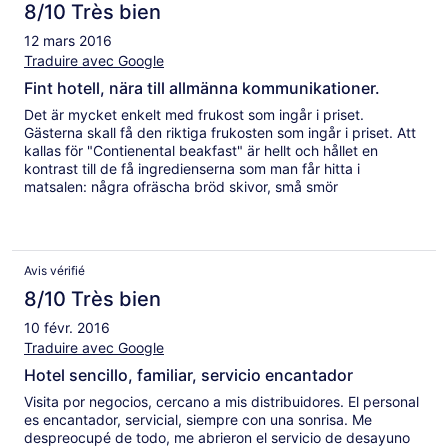
8/10 Très bien
12 mars 2016
Traduire avec Google
Fint hotell, nära till allmänna kommunikationer.
Det är mycket enkelt med frukost som ingår i priset.
Gästerna skall få den riktiga frukosten som ingår i priset. Att
kallas för "Contienental beakfast" är hellt och hållet en
kontrast till de få ingredienserna som man får hitta i
matsalen: några ofräscha bröd skivor, små smör
förpackningar, kakor och om du har tur med automat
kaffemaskinen så får du vad som finnes. En så modern
hotell, skall ha råd med att erbjuda sina gäster en bra
frukost,istället för att tvinga dem gå ut till närliggande
Avis vérifié
kafféer.
8/10 Très bien
10 févr. 2016
Traduire avec Google
Hotel sencillo, familiar, servicio encantador
Visita por negocios, cercano a mis distribuidores. El personal
es encantador, servicial, siempre con una sonrisa. Me
despreocupé de todo, me abrieron el servicio de desayuno