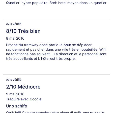
Quartier: hyper populaire. Bref: hotel moyen dans un quartier
très pop, et au final ne justifie pas son prix. Perso je n'y
retournerai pas.
Avis vérifié
8/10 Très bien
8 mai 2016
Proche du tramway donc pratique pour se déplacer
rapidement et pas cher dans une ville très embouteillée. Wifi
ne fonctionne pas souvent... La direction et le personnel sont
très accueillants et L hôtel est très propre.
Avis vérifié
2/10 Médiocre
9 mai 2018
Traduire avec Google
Uno schifo
Orribile!!! Camere sporche (letto pieno di peli), una puzza in