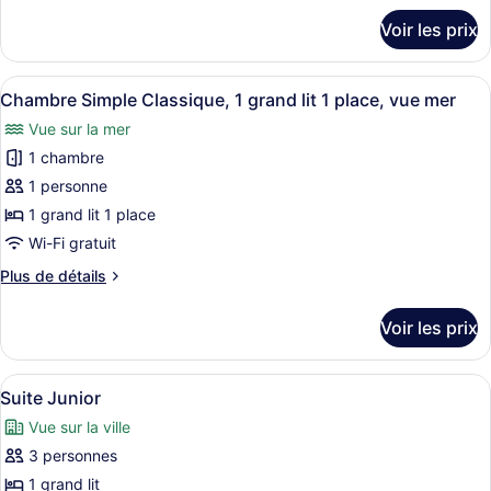
chambre :
détails
Voir les prix
sur
Chambre
le
Standard
type
Afficher
Une chambre d’hôtel avec un lit, un
Double
8
de
Chambre Simple Classique, 1 grand lit 1 place, vue mer
toutes
chambre
ou
Vue sur la mer
Chambre
les
avec
Standard
1 chambre
photos
lits
Double
pour
1 personne
jumeaux
ou
ce
avec
1 grand lit 1 place
lits
type
Wi-Fi gratuit
jumeaux
de
Plus
Plus de détails
chambre :
de
Chambre
détails
Voir les prix
sur
Simple
le
Classique,
type
Afficher
Une chambre d’hôtel comprenant un l
1
9
de
Suite Junior
toutes
grand
chambre
Vue sur la ville
Chambre
les
lit
Simple
3 personnes
photos
1
Classique,
pour
1 grand lit
place,