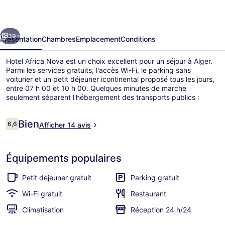
Nova
écédent
Suivant
39+
Présentation
Chambres
Emplacement
Conditions
Hotel Africa Nova est un choix excellent pour un séjour à Alger.
Parmi les services gratuits, l'accès Wi-Fi, le parking sans
voiturier et un petit déjeuner icontinental proposé tous les jours,
entre 07 h 00 et 10 h 00. Quelques minutes de marche
seulement séparent l'hébergement des transports publics :
Station de métro Tripoli - Hamadeche est accessible en
quelques foulées et Station de métro Tripoli - Mosquée se situe à
Avis
Bien
6 min à pied.
6,6
Afficher 14 avis
6,6 sur 10
voyageurs
Réception
Équipements populaires
Petit déjeuner gratuit
Parking gratuit
Wi-Fi gratuit
Restaurant
Climatisation
Réception 24 h/24