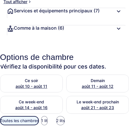
Tout afficher
Services et équipements principaux
(7)
Comme à la maison
(6)
Options de chambre
Vérifiez la disponibilité pour ces dates.
Vérifier la disponibilité pour ce soir août 10 - août 11
Vérifier la disponibilité pour
Ce soir
Demain
août 10 - août 11
août 11 - août 12
Vérifier la disponibilité pour ce week-end août 14 - août 16
Vérifier la disponibilité pou
Ce week-end
Le week-end prochain
août 14 - août 16
août 21 - août 23
Filtres
Toutes les chambres
1 lit
2 lits
disponibles