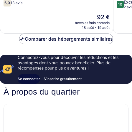
Ezzouar
6.0
10.0
Exce
6,0
13 avis
10
sur
sur
2 avi
10,
10,
Le
92 €
13 avis
Excepti
nouveau
2 avis
taxes et frais compris
prix
18 août - 19 août
est
de
Comparer des hébergements similaires
92 €
Connectez-vous pour découvrir les réductions et les
avantages dont vous pouvez bénéficier. Plus de
récompenses pour plus d’aventures !
Se connecter
S’inscrire gratuitement
À propos du quartier