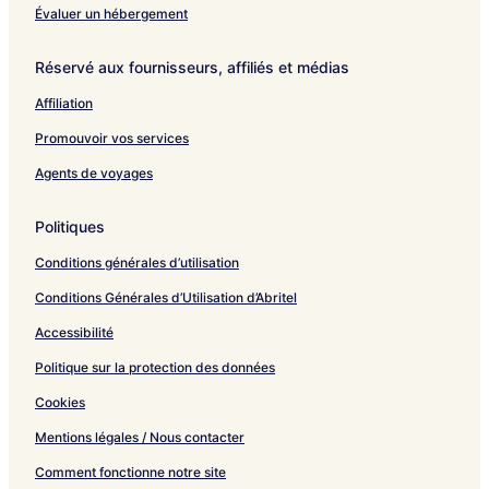
n
o
Évaluer un hébergement
g
r
r
g
Réservé aux fournisseurs, affiliés et médias
e
e
s
Affiliation
Promouvoir vos services
Agents de voyages
Politiques
Conditions générales d’utilisation
Conditions Générales d’Utilisation d’Abritel
Accessibilité
Politique sur la protection des données
Cookies
Mentions légales / Nous contacter
Comment fonctionne notre site