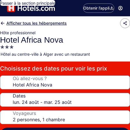
Passer à la section principale
Obtenir l’appli
Afficher tous les hébergements
Hôte professionnel
Hotel Africa Nova
Hébergement
3.0 étoiles
Hôtel au centre-ville à Alger avec un restaurant
Choisissez des dates pour voir les prix
Où allez-vous ?
Dates
Voyageurs