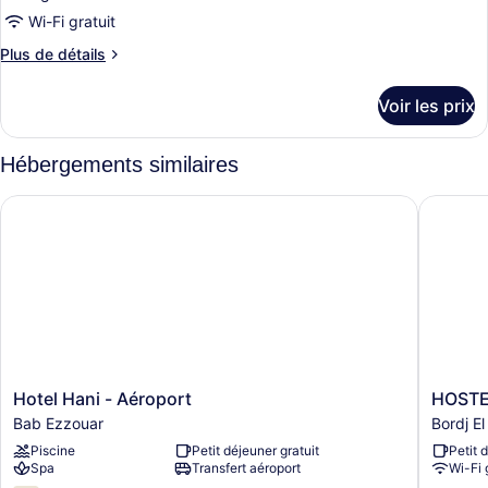
1
ce
grand
vue
Wi-Fi gratuit
lit
type
mer
Plus
Plus de détails
1
de
de
place,
chambre :
détails
vue
Voir les prix
sur
Suite
mer
le
Junior
type
Hébergements similaires
de
chambre
Hotel Hani - Aéroport
HOSTEL
Suite
Junior
Hotel
HOSTE
Hotel Hani - Aéroport
HOSTE
Hani
YAYA
Bab Ezzouar
Bordj El
-
Bordj
Piscine
Petit déjeuner gratuit
Petit 
Aéroport
El
Spa
Transfert aéroport
Wi-Fi 
Bab
Kiffan