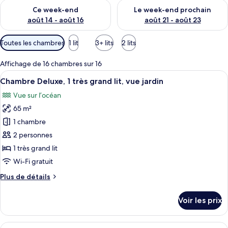
Vérifier la disponibilité pour ce week-end août 14 - août 16
Vérifier la disponibilité pour
Ce week-end
Le week-end prochain
août 14 - août 16
août 21 - août 23
Filtres
Toutes les chambres
1 lit
3+ lits
2 lits
disponibles
pour
Affichage de 16 chambres sur 16
les
Afficher
Une salle de bain moderne avec une ba
3
Chambre Deluxe, 1 très grand lit, vue jardin
chambres
toutes
Vue sur l’océan
les
65 m²
photos
pour
1 chambre
ce
2 personnes
type
1 très grand lit
de
Wi-Fi gratuit
chambre :
Plus
Plus de détails
Chambre
de
Deluxe,
détails
Voir les prix
1
sur
le
très
type
Afficher
Un balcon abrité, doté de fauteuils en
grand