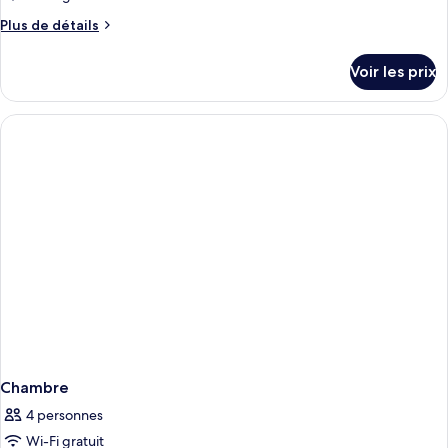
Plus
Plus de détails
de
détails
Voir les prix
sur
le
type
de
chambre
Chambre
Chambre
4 personnes
Wi-Fi gratuit