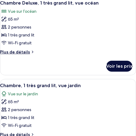
9
de
Chambre Deluxe, 1 très grand lit, vue océan
toutes
lit,
chambre
Vue sur l’océan
Chambre
les
vue
Deluxe,
65 m²
photos
jardin
1
pour
2 personnes
très
ce
grand
1 très grand lit
lit,
type
Wi-Fi gratuit
vue
de
jardin
Plus
Plus de détails
chambre :
de
Chambre
détails
Voir les prix
sur
Deluxe,
le
1
type
Afficher
Une chambre à coucher avec un lit, un
très
10
de
Chambre, 1 très grand lit, vue jardin
toutes
grand
chambre
Vue sur le jardin
Chambre
les
lit,
Deluxe,
65 m²
photos
vue
1
pour
2 personnes
océan
très
ce
grand
1 très grand lit
lit,
type
Wi-Fi gratuit
vue
de
océan
Plus
Plus de détails