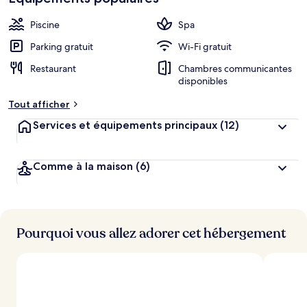
cœur
é
b
Piscine
Spa
e
r
Parking gratuit
Wi-Fi gratuit
g
Restaurant
Chambres communicantes
e
disponibles
m
e
Tout afficher
n
t
Services et équipements principaux
(12)
s
l
Comme à la maison
(6)
e
s
m
i
Pourquoi vous allez adorer cet hébergement
e
u
x
n
o
t