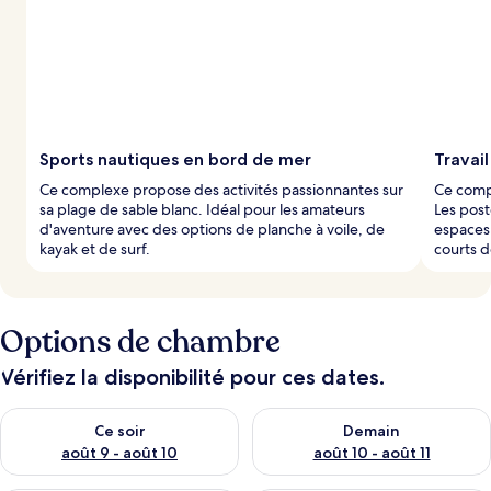
é
s
p
a
r
l
Sports nautiques en bord de mer
Travai
e
Ce complexe propose des activités passionnantes sur
Ce compl
s
sa plage de sable blanc. Idéal pour les amateurs
Les post
d'aventure avec des options de planche à voile, de
espaces 
v
kayak et de surf.
courts de
o
y
a
g
Options de chambre
e
u
r
Vérifiez la disponibilité pour ces dates.
s
Vérifier la disponibilité pour ce soir août 9 - août 10
Vérifier la disponibilité pour 
Ce soir
Demain
août 9 - août 10
août 10 - août 11