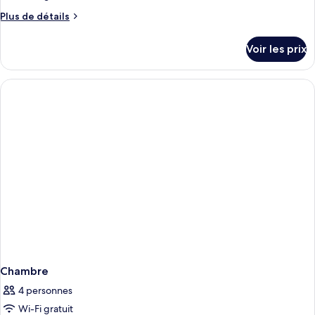
Plus
Plus de détails
de
détails
Voir les prix
sur
le
type
de
chambre
Chambre
Chambre
4 personnes
Wi-Fi gratuit