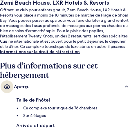
Zemi Beach House, LXR Hotels & Resorts
Offrant un club pour enfants gratuit, Zemi Beach House, LXR Hotels &
Resorts vous place à moins de 10 minutes de marche de Plage de Shoal
Bay. Vous pouvez passer au spa pour vous faire dorloter à grand renfort
de massages des tissus profonds, de massages aux pierres chaudes ou
bien de soins d'aromathérapie. Pour le plaisir des papilles,
l'établissement Twenty Knots, un des 2 restaurants, sert des spécialités
Cuisine internationale et est ouvert pour le petit déjeuner, le déjeuner
et le dîner. Ce complexe touristique de luxe abrite en outre 3 piscines
extérieures, un bar à la plage et un centre de remise en forme. Les
Informations sur le droit de rétractation
autres voyageurs adorent le personnel attentionné et la proximité avec
la plage.
Plus d’informations sur cet
hébergement
Aperçu
Taille de l'hôtel
Ce complexe touristique de 76 chambres
Sur 4 étages
Arrivée et départ