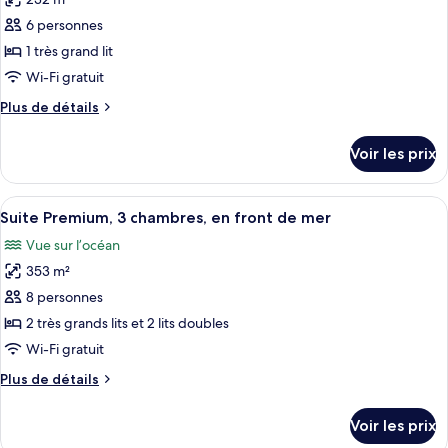
photos
grands
pour
6 personnes
lits,
ce
vue
1 très grand lit
jardin
type
Wi-Fi gratuit
de
Plus
Plus de détails
chambre :
de
Penthouse,
détails
Voir les prix
sur
2
le
chambres,
type
Afficher
Une piscine avec vue sur l’océan, un f
vue
5
de
Suite Premium, 3 chambres, en front de mer
toutes
océan
chambre
Vue sur l’océan
Penthouse,
les
2
353 m²
photos
chambres,
pour
8 personnes
vue
ce
océan
2 très grands lits et 2 lits doubles
type
Wi-Fi gratuit
de
Plus
Plus de détails
chambre :
de
Suite
détails
Voir les prix
sur
Premium,