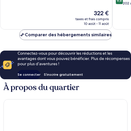
9,6
sur
Bay
202 
10,
10,
Exceptionnel,
Le
322 €
Exceptio
214 avis
nouveau
202 avis
taxes et frais compris
prix
10 août - 11 août
est
de
Comparer des hébergements similaires
322 €
Connectez-vous pour découvrir les réductions et les
avantages dont vous pouvez bénéficier. Plus de récompenses
pour plus d’aventures !
Se connecter
S’inscrire gratuitement
À propos du quartier