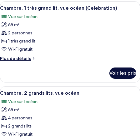
type
Afficher
Une chambre à coucher avec un lit en 
chambres,
10
de
Chambre, 1 très grand lit, vue océan (Celebration)
toutes
en
chambre
Vue sur l’océan
Suite
les
front
Présidentielle,
65 m²
photos
de
2
pour
2 personnes
mer
chambres,
ce
en
1 très grand lit
front
type
Wi-Fi gratuit
de
de
mer
Plus
Plus de détails
chambre :
de
Chambre,
détails
Voir les prix
sur
1
le
très
type
Afficher
Une chambre d’hôtel avec deux lits, un
grand
6
de
Chambre, 2 grands lits, vue océan
toutes
lit,
chambre
Vue sur l’océan
Chambre,
les
vue
1
65 m²
photos
océan
très
pour
4 personnes
(Celebration)
grand
ce
lit,
2 grands lits
vue
type
Wi-Fi gratuit
océan
de