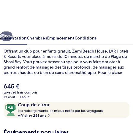
Zemi
Beach
House,
LXR
cédent
Suivant
Hotels
157+
Présentation
Chambres
Emplacement
Conditions
&
Offrant un club pour enfants gratuit, Zemi Beach House, LXR Hotels
Resorts
& Resorts vous place à moins de 10 minutes de marche de Plage de
Shoal Bay. Vous pouvez passer au spa pour vous faire dorloter à
grand renfort de massages des tissus profonds, de massages aux
pierres chaudes ou bien de soins d'aromathérapie. Pour le plaisir
des papilles, l'établissement Twenty Knots, un des 2 restaurants,
sert des spécialités Cuisine internationale et est ouvert pour le petit
Le
645 €
déjeuner, le déjeuner et le dîner. Ce complexe touristique de luxe
prix
taxes et frais compris
abrite en outre 3 piscines extérieures, un bar à la plage et un centre
actuel
10 août - 11 août
de remise en forme. Les autres voyageurs adorent le personnel
3 piscines extérieures, cabanons gratui
est
Avis
9,8
attentionné et la proximité avec la plage.
Coup de cœur
de
voyageurs
L
sur
Les hébergements les mieux notés par les voyageurs
645 €.
e
Afficher 281 avis
10,
s
Coup
de
Équipements populaires
h