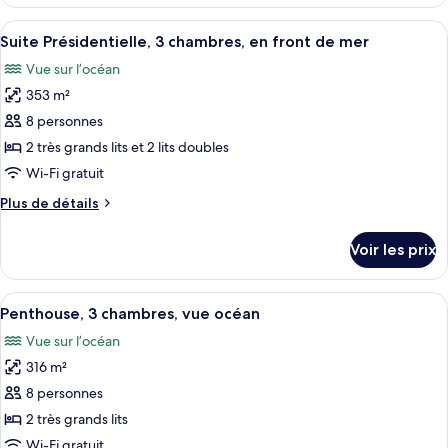
le
3
type
Afficher
Une chambre d’hôtel avec un grand lit,
chambres,
7
de
Suite Présidentielle, 3 chambres, en front de mer
toutes
en
chambre
Vue sur l’océan
Suite
les
front
Premium,
353 m²
photos
de
3
pour
8 personnes
mer
chambres,
ce
en
2 très grands lits et 2 lits doubles
front
type
Wi-Fi gratuit
de
de
mer
Plus
Plus de détails
chambre :
de
Suite
détails
Voir les prix
sur
Présidentielle,
le
3
type
Afficher
Un lit à baldaquin avec un cadre en bo
chambres,
12
de
Penthouse, 3 chambres, vue océan
toutes
en
chambre
Vue sur l’océan
Suite
les
front
Présidentielle,
316 m²
photos
de
3
pour
8 personnes
mer
chambres,
ce
en
2 très grands lits
front
type
Wi-Fi gratuit