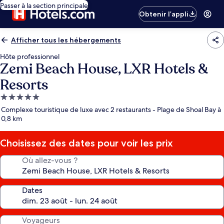
Passer à la section principale
Obtenir l’appli
Afficher tous les hébergements
Hôte professionnel
Zemi Beach House, LXR Hotels &
Resorts
Hébergement
5.0 étoiles
Complexe touristique de luxe avec 2 restaurants - Plage de Shoal Bay à
0,8 km
Choisissez des dates pour voir les prix
Où allez-vous ?
Dates
Voyageurs