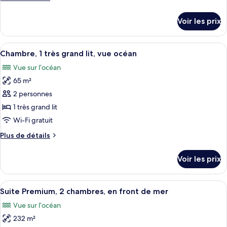
chambre :
de
Chambre,
détails
Voir les prix
sur
1
le
très
type
Afficher
Une chambre d’hôtel spacieuse, dotée d
grand
9
de
Chambre, 1 très grand lit, vue océan
toutes
lit,
chambre
Vue sur l’océan
Chambre,
les
vue
1
65 m²
photos
jardin
très
pour
2 personnes
grand
ce
lit,
1 très grand lit
vue
type
Wi-Fi gratuit
jardin
de
Plus
Plus de détails
chambre :
de
Chambre,
détails
Voir les prix
sur
1
le
très
type
Afficher
Une chambre d’hôtel avec un grand lit,
grand
9
de
Suite Premium, 2 chambres, en front de mer
toutes
lit,
chambre
Vue sur l’océan
Chambre,
les
vue
1
232 m²
photos
océan
très