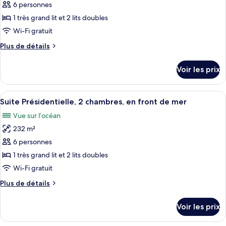
pour
6 personnes
grand
ce
lit,
1 très grand lit et 2 lits doubles
vue
type
Wi-Fi gratuit
océan
de
Plus
Plus de détails
chambre :
de
Suite
détails
Voir les prix
sur
Premium,
le
2
type
Afficher
Un espace aménagé au bord de la piscin
chambres,
10
de
Suite Présidentielle, 2 chambres, en front de mer
toutes
en
chambre
Vue sur l’océan
Suite
les
front
Premium,
232 m²
photos
de
2
pour
6 personnes
mer
chambres,
ce
en
1 très grand lit et 2 lits doubles
front
type
Wi-Fi gratuit
de
de
mer
Plus
Plus de détails
chambre :
de
Suite
détails
Voir les prix
sur
Présidentielle,
le
2