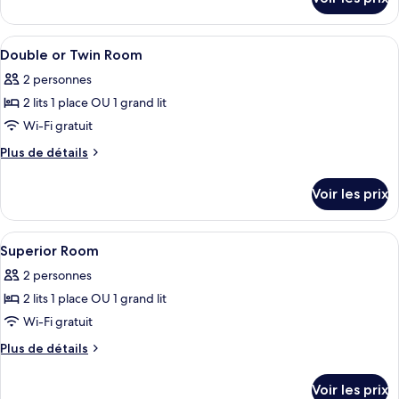
sur
Chambre
le
Double
type
Afficher
Salle de bain | Articles de toilette gra
(handicapped
2
de
Double or Twin Room
toutes
chambre
accessible)
2 personnes
Chambre
les
Double
2 lits 1 place OU 1 grand lit
photos
(handicapped
pour
Wi-Fi gratuit
accessible)
ce
Plus
Plus de détails
type
de
détails
de
Voir les prix
sur
chambre :
le
Double
type
Afficher
Une chambre d’hôtel moderne équipée d
4
or
de
Superior Room
toutes
chambre
Twin
2 personnes
Double
les
Room
or
2 lits 1 place OU 1 grand lit
photos
Twin
pour
Wi-Fi gratuit
Room
ce
Plus
Plus de détails
type
de
détails
de
Voir les prix
sur