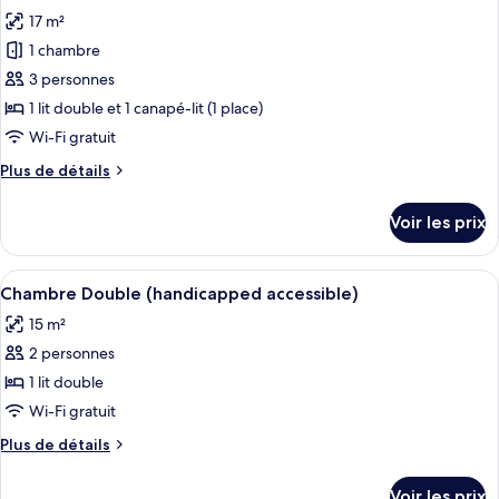
toutes
chambre
17 m²
Chambre
les
Double
1 chambre
photos
Supérieure,
pour
3 personnes
balcon
ce
1 lit double et 1 canapé-lit (1 place)
type
Wi-Fi gratuit
de
Plus
Plus de détails
chambre :
de
Chambre
détails
Voir les prix
sur
Double
le
Familiale
type
Afficher
Une chambre d’hôtel moderne avec un gr
5
de
Chambre Double (handicapped accessible)
toutes
chambre
15 m²
Chambre
les
Double
2 personnes
photos
Familiale
pour
1 lit double
ce
Wi-Fi gratuit
type
Plus
Plus de détails
de
de
chambre :
détails
Voir les prix