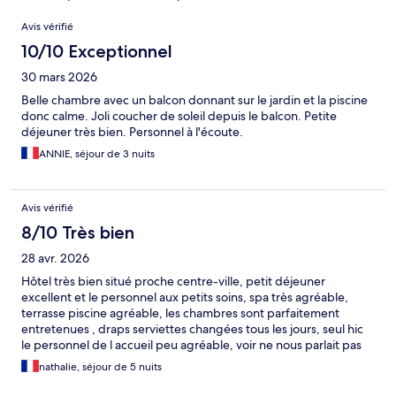
Avis
Avis vérifié
10/10 Exceptionnel
30 mars 2026
Belle chambre avec un balcon donnant sur le jardin et la piscine
donc calme. Joli coucher de soleil depuis le balcon. Petite
déjeuner très bien. Personnel à l'écoute.
ANNIE, séjour de 3 nuits
Avis vérifié
8/10 Très bien
28 avr. 2026
Hôtel très bien situé proche centre-ville, petit déjeuner
excellent et le personnel aux petits soins, spa très agréable,
terrasse piscine agréable, les chambres sont parfaitement
entretenues , draps serviettes changées tous les jours, seul hic
le personnel de l accueil peu agréable, voir ne nous parlait pas
Sauf une jeune femme qui a vraiment été agréable
nathalie, séjour de 5 nuits