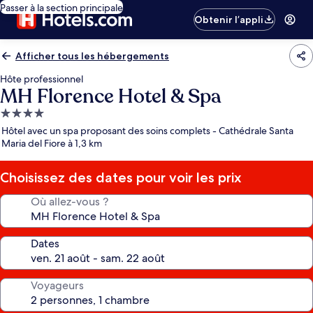
Passer à la section principale
Obtenir l’appli
Afficher tous les hébergements
Hôte professionnel
MH Florence Hotel & Spa
Hébergement
4.0 étoiles
Hôtel avec un spa proposant des soins complets - Cathédrale Santa
Maria del Fiore à 1,3 km
Choisissez des dates pour voir les prix
Où allez-vous ?
Dates
Voyageurs