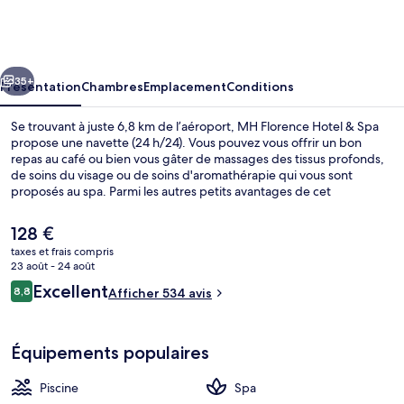
Florence
Hotel
&
cédent
Suivant
Spa
35+
Présentation
Chambres
Emplacement
Conditions
Se trouvant à juste 6,8 km de l’aéroport, MH Florence Hotel & Spa
propose une navette (24 h/24). Vous pouvez vous offrir un bon
repas au café ou bien vous gâter de massages des tissus profonds,
de soins du visage ou de soins d'aromathérapie qui vous sont
proposés au spa. Parmi les autres petits avantages de cet
hébergement figurent une piscine couverte, une terrasse sur le toit
et un bar en bord de piscine. Quelques minutes de marche
Le
128 €
seulement séparent l'hébergement des transports publics : Arrêt
prix
taxes et frais compris
de tram Fratelli Rosselli est accessible en quelques foulées et Arrêt
actuel
23 août - 24 août
de tram Alamanni - Stazione Santa Maria Novella se situe à 4 min à
Terrasse/Patio
est
Avis
pied.
Excellent
8,8
Afficher 534 avis
de
8,8 sur 10
voyageurs
128 €.
Équipements populaires
Piscine
Spa