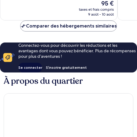
Le
95 €
Merveill
1 504 avis
nouveau
204 avis
taxes et frais compris
prix
9 août - 10 août
est
de
Comparer des hébergements similaires
95 €
Connectez-vous pour découvrir les réductions et les
avantages dont vous pouvez bénéficier. Plus de récompenses
pour plus d’aventures !
Se connecter
S’inscrire gratuitement
À propos du quartier