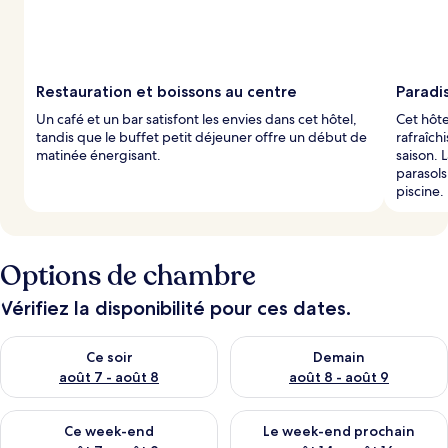
Restauration et boissons au centre
Paradis
Un café et un bar satisfont les envies dans cet hôtel,
Cet hôte
tandis que le buffet petit déjeuner offre un début de
rafraîch
matinée énergisant.
saison. 
parasols
piscine.
Options de chambre
Vérifiez la disponibilité pour ces dates.
Vérifier la disponibilité pour ce soir août 7 - août 8
Vérifier la disponibilité pour 
Ce soir
Demain
août 7 - août 8
août 8 - août 9
Vérifier la disponibilité pour ce week-end août 7 - août 9
Vérifier la disponibilité pour 
Ce week-end
Le week-end prochain