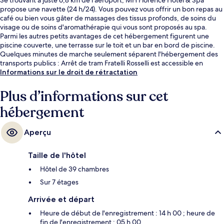
propose une navette (24 h/24). Vous pouvez vous offrir un bon repas au
café ou bien vous gâter de massages des tissus profonds, de soins du
visage ou de soins d'aromathérapie qui vous sont proposés au spa.
Parmi les autres petits avantages de cet hébergement figurent une
piscine couverte, une terrasse sur le toit et un bar en bord de piscine.
Quelques minutes de marche seulement séparent l'hébergement des
transports publics : Arrêt de tram Fratelli Rosselli est accessible en
quelques foulées et Arrêt de tram Alamanni - Stazione Santa Maria
Informations sur le droit de rétractation
Novella se situe à 4 min à pied.
Plus d’informations sur cet
hébergement
Aperçu
Taille de l'hôtel
Hôtel de 39 chambres
Sur 7 étages
Arrivée et départ
Heure de début de l'enregistrement : 14 h 00 ; heure de
fin de l'enregistrement : 05 h 00.