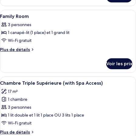
chambre :
le
Superior
type
Afficher
Une chambre d’hôtel moderne équipée d
1
Room
de
Family Room
toutes
chambre
3 personnes
Superior
les
Room
1 canapé-lit (1 place) et 1 grand lit
photos
pour
Wi-Fi gratuit
ce
Plus
Plus de détails
type
de
détails
de
Voir les prix
sur
chambre :
le
Family
type
Afficher
Une chambre d’hôtel avec un grand lit
1
Room
de
Chambre Triple Supérieure (with Spa Access)
toutes
chambre
17 m²
Family
les
Room
1 chambre
photos
pour
3 personnes
ce
1 lit double et 1 lit 1 place OU 3 lits 1 place
type
Wi-Fi gratuit
de
Plus
Plus de détails
chambre :