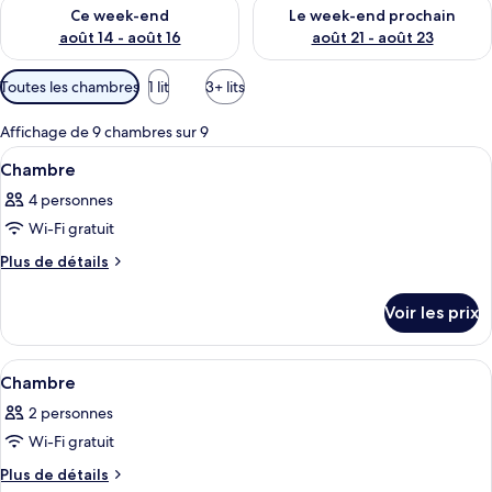
Vérifier la disponibilité pour ce week-end août 14 - août 16
Vérifier la disponibilité pour
Ce week-end
Le week-end prochain
août 14 - août 16
août 21 - août 23
Filtres
Toutes les chambres
1 lit
3+ lits
disponibles
pour
Affichage de 9 chambres sur 9
les
Afficher
Literie de qualité supérieure, minibar,
7
Chambre
chambres
toutes
4 personnes
les
Wi-Fi gratuit
photos
pour
Plus
Plus de détails
de
ce
détails
type
Voir les prix
sur
de
le
chambre :
type
Afficher
Literie de qualité supérieure, minibar,
8
de
Chambre
Chambre
toutes
chambre
2 personnes
Chambre
les
Wi-Fi gratuit
photos
pour
Plus
Plus de détails