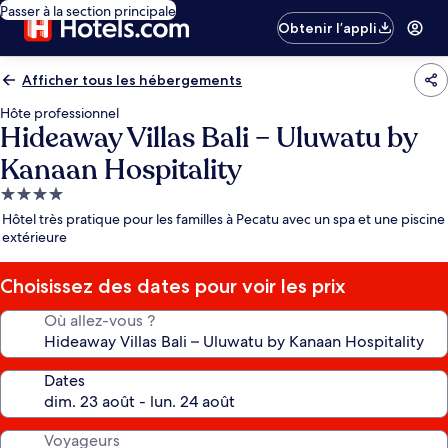
Passer à la section principale
Obtenir l’appli
Afficher tous les hébergements
Hôte professionnel
Hideaway Villas Bali – Uluwatu by
Kanaan Hospitality
Hébergement
4.0 étoiles
Hôtel très pratique pour les familles à Pecatu avec un spa et une piscine
extérieure
Choisissez des dates pour voir les prix
Où allez-vous ?
Dates
Voyageurs