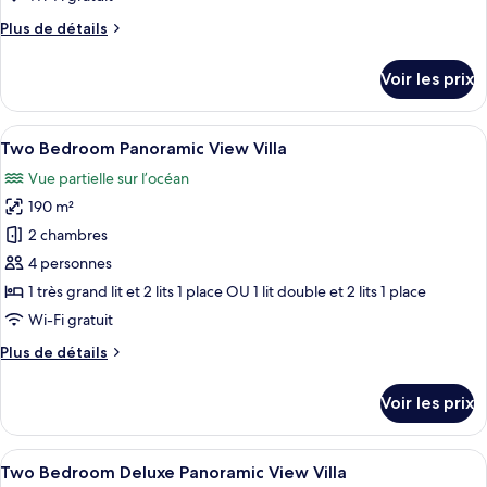
chambre :
Plus
Plus de détails
One
de
Bedroom
détails
Voir les prix
Panoramic
sur
le
View
type
Afficher
Un espace piscine extérieur moderne, d
Villa
13
de
Two Bedroom Panoramic View Villa
toutes
chambre
Vue partielle sur l’océan
One
les
Bedroom
190 m²
photos
Panoramic
pour
2 chambres
View
ce
Villa
4 personnes
type
1 très grand lit et 2 lits 1 place OU 1 lit double et 2 lits 1 place
de
Wi-Fi gratuit
chambre :
Plus
Plus de détails
Two
de
Bedroom
détails
Voir les prix
Panoramic
sur
le
View
type
Afficher
Un espace aménagé au bord de la pisci
Villa
11
de
Two Bedroom Deluxe Panoramic View Villa
toutes