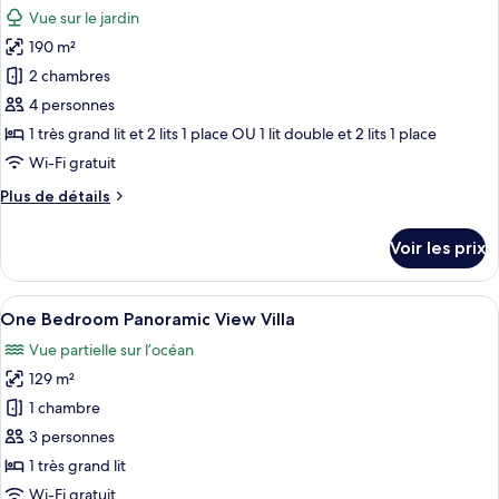
toutes
chambre
Vue sur le jardin
One
les
Bedroom
190 m²
photos
Garden
pour
2 chambres
Villa
ce
4 personnes
type
1 très grand lit et 2 lits 1 place OU 1 lit double et 2 lits 1 place
de
Wi-Fi gratuit
chambre :
Plus
Plus de détails
Two
de
Bedroom
détails
Voir les prix
Garden
sur
le
Villa
type
Afficher
Une chambre moderne avec un mur en ve
12
de
One Bedroom Panoramic View Villa
toutes
chambre
Vue partielle sur l’océan
Two
les
Bedroom
129 m²
photos
Garden
pour
1 chambre
Villa
ce
3 personnes
type
1 très grand lit
de
Wi-Fi gratuit