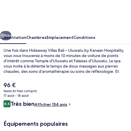
Hideaway
Villas
Bali
–
cédent
Suivant
Uluwatu
93+
Présentation
Chambres
Emplacement
Conditions
by
Une fois dans Hideaway Villas Bali – Uluwatu by Kanaan Hospitality,
Kanaan
vous vous trouverez à moins de 10 minutes de voiture de points
d'intérêt comme Temple d'Uluwatu et Falaises d'Uluwatu. Le spa
Hospitality
vous invite à la détente le temps de doux massages aux pierres
chaudes, des soins d'aromathérapie ou soins de réflexologie. Et
pour vous rassasier, des spécialités Cuisine internationale vous sont
servies à l'établissement Base Restaurant, qui est ouvert à l'heure du
Le
96 €
petit déjeuner, du déjeuner et du dîner. Au menu des petits plus
prix
taxes et frais compris
offerts sur place, on trouve une piscine extérieure, un bar / salon et
actuel
17 août - 18 août
un snack-bar/une épicerie fine. Sympa non ?
Two Bedroom Garden Villa | Coin séjou
est
Avis
Très bien
8,4
Afficher 154 avis
de
8,4 sur 10
voyageurs
96 €.
Équipements populaires