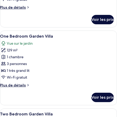
chambre :
Plus
Plus de détails
1
de
Bedroom
détails
Voir les prix
Suite
sur
le
Private
type
Afficher
Un espace piscine extérieur moderne, d
Pool
10
de
One Bedroom Garden Villa
toutes
chambre
Vue sur le jardin
1
les
Bedroom
129 m²
photos
Suite
pour
1 chambre
Private
ce
Pool
3 personnes
type
1 très grand lit
de
Wi-Fi gratuit
chambre :
Plus
Plus de détails
One
de
Bedroom
détails
Voir les prix
Garden
sur
le
Villa
type
Afficher
Une maison moderne avec une façade en
10
de
Two Bedroom Garden Villa