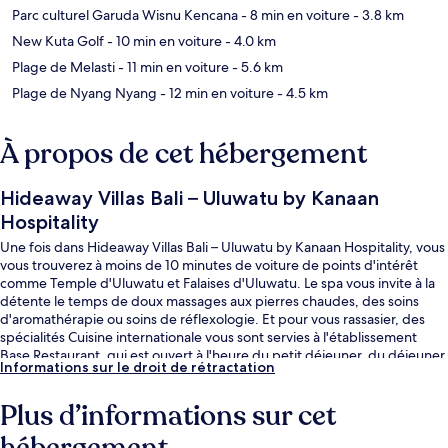
Parc culturel Garuda Wisnu Kencana
- 8 min en voiture
- 3.8 km
New Kuta Golf
- 10 min en voiture
- 4.0 km
Plage de Melasti
- 11 min en voiture
- 5.6 km
Plage de Nyang Nyang
- 12 min en voiture
- 4.5 km
À propos de cet hébergement
Hideaway Villas Bali – Uluwatu by Kanaan
Hospitality
Une fois dans Hideaway Villas Bali – Uluwatu by Kanaan Hospitality, vous
vous trouverez à moins de 10 minutes de voiture de points d'intérêt
comme Temple d'Uluwatu et Falaises d'Uluwatu. Le spa vous invite à la
détente le temps de doux massages aux pierres chaudes, des soins
d'aromathérapie ou soins de réflexologie. Et pour vous rassasier, des
spécialités Cuisine internationale vous sont servies à l'établissement
Base Restaurant, qui est ouvert à l'heure du petit déjeuner, du déjeuner
Informations sur le droit de rétractation
et du dîner. Au menu des petits plus offerts sur place, on trouve une
piscine extérieure, un bar / salon et un snack-bar/une épicerie fine.
Plus d’informations sur cet
Sympa non ?