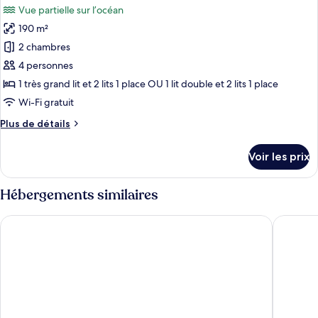
chambre
Vue partielle sur l’océan
Two
les
Bedroom
190 m²
photos
Panoramic
pour
2 chambres
View
ce
Villa
4 personnes
type
1 très grand lit et 2 lits 1 place OU 1 lit double et 2 lits 1 place
de
Wi-Fi gratuit
chambre :
Plus
Plus de détails
Two
de
Bedroom
détails
Voir les prix
Deluxe
sur
le
Panoramic
type
Hébergements similaires
View
de
Villa
chambre
Biu Biu Resort Bali
Cross Bal
Two
Bedroom
Deluxe
Panoramic
View
Villa