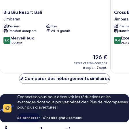
Biu
Cross
Biu Biu Resort Bali
Cross B
Biu
Bali
Jimbaran
Jimbara
Resort
Breaker
Piscine
Spa
Piscin
Bali
Jimbara
Transfert aéroport
Wi-Fi gratuit
Transf
Jimbaran
9.0
9.4
Merveilleux
Exc
9,0
9,4
sur
sur
129 avis
203 
10,
10,
Merveilleux,
Exceptio
Le
126 €
129 avis
203 avis
nouveau
taxes et frais compris
prix
6 sept. - 7 sept.
est
de
Comparer des hébergements similaires
126 €
Connectez-vous pour découvrir les réductions et les
avantages dont vous pouvez bénéficier. Plus de récompenses
pour plus d’aventures !
Se connecter
S’inscrire gratuitement