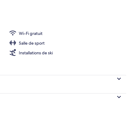
res-forts dans les chambres, bureau, Wi-Fi gratuit, draps fournis
Wi-Fi gratuit
Salle de sport
Installations de ski