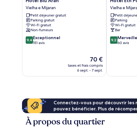
Hotel Blu Aran
Hotel Eth 
Blu
Eth
Vielha e Mijaran
Vielha e Mijar
Aran
Pomer
Petit déjeuner gratuit
Petit déjeune
Vielha
Vielha
Parking gratuit
Parking
e
e
Wi-Fi gratuit
Wi-Fi gratuit
Mijaran
Mijaran
Non-fumeurs
Bar
9.4
9.2
Exceptionnel
Merveill
9,4
9,2
sur
sur
151 avis
60 avis
10,
10,
Exceptionnel,
Merveilleux,
Le
70 €
151 avis
60 avis
nouveau
taxes et frais compris
prix
6 sept. - 7 sept.
est
de
70 €
Connectez-vous pour découvrir les 
pouvez bénéficier. Plus de récompen
À propos du quartier