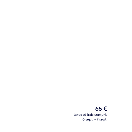
ieure
Extérieur
Le
65 €
prix
taxes et frais compris
actuel
6 sept. - 7 sept.
’hébergement
Chambre Quadruple Familiale, vue mon
est
de