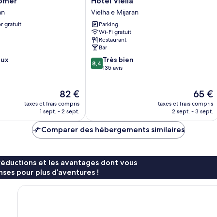
Pomer
Hotel Viella
Viella
an
Vielha e Mijaran
Vielha
r gratuit
Parking
e
Wi-Fi gratuit
Mijaran
Restaurant
Bar
8.4
eux
Très bien
8,4
sur
135 avis
10,
Très
Le
Le
82 €
65 €
bien,
nouveau
nouvea
135 avis
taxes et frais compris
taxes et frais compris
prix
prix
1 sept. - 2 sept.
2 sept. - 3 sept.
est
est
de
de
Comparer des hébergements similaires
82 €
65 €
réductions et les avantages dont vous
ses pour plus d’aventures !