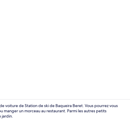
Entrée intér
 de voiture de Station de ski de Baqueira Beret. Vous pourrez vous
ou manger un morceau au restaurant. Parmi les autres petits
 jardin.
Façade de l