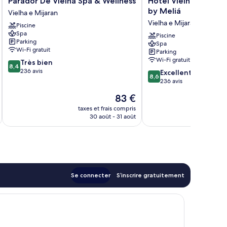
Parador De Vielha Spa & Wellness
Hotel Vielha Val d'Ar
De
Vielha
by Meliá
Vielha e Mijaran
Vielha
Val
Vielha e Mijaran
Piscine
Spa
d'Arán,
Spa
&
Affiliated
Piscine
Parking
Spa
Wellness
by
Wi-Fi gratuit
Parking
Vielha
Meliá
Wi-Fi gratuit
8.4
Très bien
e
Vielha
8,4
sur
236 avis
8.6
Mijaran
e
Excellent
8,6
10,
sur
Mijaran
236 avis
Très
10,
Le
83 €
bien,
Excellent,
u
nouveau
236 avis
236 avis
taxes et frais compris
tax
prix
30 août - 31 août
est
de
83 €
Se connecter
S’inscrire gratuitement