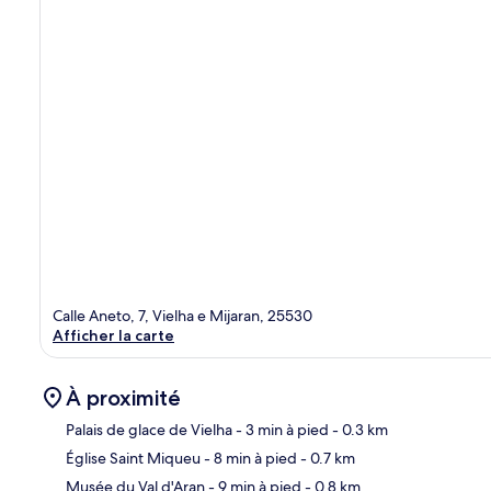
Calle Aneto, 7, Vielha e Mijaran, 25530
Afficher la carte
À proximité
Palais de glace de Vielha
- 3 min à pied
- 0.3 km
Église Saint Miqueu
- 8 min à pied
- 0.7 km
Car
Musée du Val d'Aran
- 9 min à pied
- 0.8 km