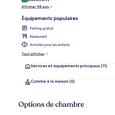
8,8 sur 10
voyageurs
Afficher 98 avis
Équipements populaires
Studio | Coff
Parking gratuit
Restaurant
Activités pour les enfants
Tout afficher
Services et équipements principaux
(11)
Comme à la maison
(6)
Options de chambre