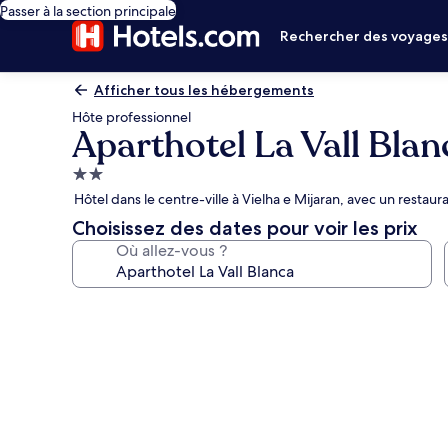
Passer à la section principale
Rechercher des voyage
Afficher tous les hébergements
Hôte professionnel
Aparthotel La Vall Blan
Hébergement
2.0 étoiles
Hôtel dans le centre-ville à Vielha e Mijaran, avec un restau
Choisissez des dates pour voir les prix
Où allez-vous ?
Galerie
photos
de
l’hébergement
Aparthotel