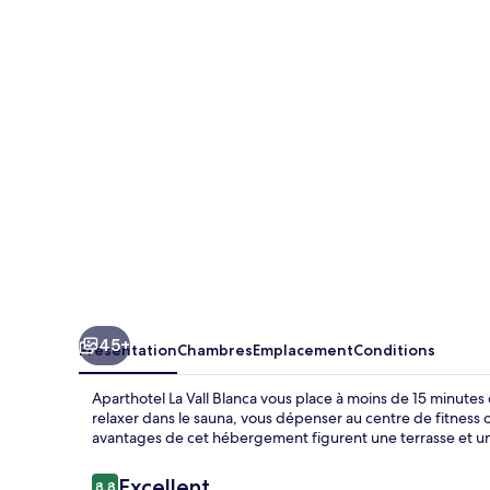
La
Vall
Blanca
45+
Présentation
Chambres
Emplacement
Conditions
Aparthotel La Vall Blanca vous place à moins de 15 minutes
relaxer dans le sauna, vous dépenser au centre de fitness 
avantages de cet hébergement figurent une terrasse et un
Avis
Excellent
8,8