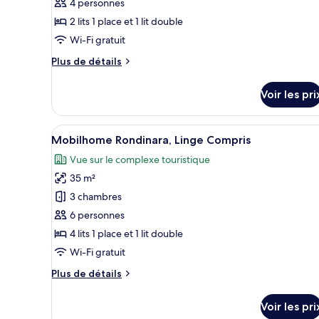
ce
4 personnes
type
2 lits 1 place et 1 lit double
de
Wi-Fi gratuit
chambre :
Plus
Plus de détails
Mobilhome
de
Alga,
détails
Voir les pri
Linge
sur
le
Compris
type
Afficher
Une maison mobile avec une all
9
de
Mobilhome Rondinara, Linge Compris
toutes
chambre
Vue sur le complexe touristique
Mobilhome
les
Alga,
35 m²
photos
Linge
pour
3 chambres
Compris
ce
6 personnes
type
4 lits 1 place et 1 lit double
de
Wi-Fi gratuit
chambre :
Plus
Plus de détails
Mobilhome
de
Rondinara,
détails
Voir les pri
Linge
sur