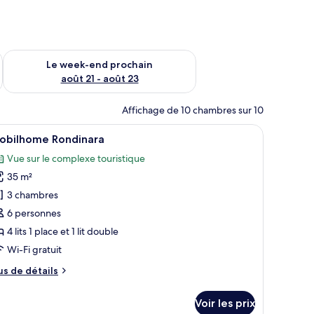
-end août 14 - août 16
Vérifier la disponibilité pour le week-end prochain août 21 - 
Le week-end prochain
août 21 - août 23
Affichage de 10 chambres sur 10
rideaux.
 fenêtre avec des rideaux, une étagère en bois au-dessus des lits et une peti
fficher
Une maison mobile avec une allée pavée, ento
9
obilhome Rondinara
outes
Vue sur le complexe touristique
s
35 m²
hotos
our
3 chambres
e
6 personnes
ype
4 lits 1 place et 1 lit double
e
Wi-Fi gratuit
hambre :
us
us de détails
obilhome
e
ondinara
tails
Voir les prix
r