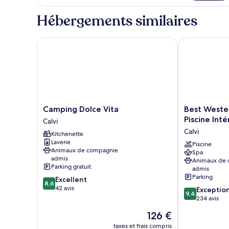
le
Compris
type
Hébergements similaires
de
chambre
Mobilhome
Camping Dolce Vita
Best Western 
Rondinara,
Linge
Compris
Camping
Best
Camping Dolce Vita
Best Wester
Dolce
Western
Piscine Inté
Calvi
Vita
Hotel
Calvi
Kitchenette
Calvi
Casa
Laverie
Bianca,
Piscine
Animaux de compagnie
Spa
Piscine
admis
Animaux de
Intérieure
Parking gratuit
admis
et
Parking
8.6
Excellent
Extérieure
8,6
sur
42 avis
9.4
Exceptio
Calvi
9,4
10,
sur
234 avis
Excellent,
10,
Le
126 €
42 avis
Exceptionnel,
nouveau
234 avis
taxes et frais compris