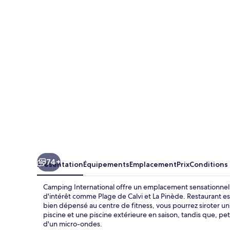
International
74+
Présentation
Équipements
Emplacement
Prix
Conditions
Camping International offre un emplacement sensationnel,
d'intérêt comme Plage de Calvi et La Pinède. Restaurant es
bien dépensé au centre de fitness, vous pourrez siroter u
piscine et une piscine extérieure en saison, tandis que, pe
d'un micro-ondes.