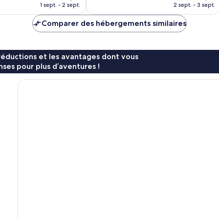
prix
prix
1 sept. - 2 sept.
2 sept. - 3 sept.
est
est
de
de
Comparer des hébergements similaires
166 €
111 €
réductions et les avantages dont vous
ses pour plus d’aventures !