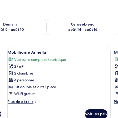
sponibilité pour demain août 9 - août 10
Vérifier la disponibilité pour ce week
Demain
Ce week-end
ût 9 - août 10
août 14 - août 16
lit, des étagères en bois, des lampes fixées au mur et une fenêtre avec des 
Afficher
Une chambre simple avec deux lits, une
A
10
Mobilhome Arinella
M
toutes
t
Vue sur le complexe touristique
les
le
27 m²
photos
p
pour
p
2 chambres
ce
c
4 personnes
type
t
1 lit double et 2 lits 1 place
de
d
Wi-Fi gratuit
chambre :
c
Plus
Pl
Plus de détails
Pl
Mobilhome
M
de
d
Arinella
R
détails
dé
x
Voir les prix
sur
su