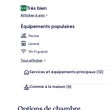
Avis
Très bien
8,4
8,4 sur 10
voyageurs
Afficher 6 avis
Piscine extér
Équipements populaires
Piscine
Laverie
Wi-Fi gratuit
Tout afficher
Services et équipements principaux
(12)
Comme à la maison
(6)
Options de chambre