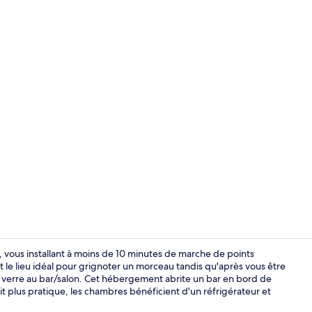
Port de plai
 vous installant à moins de 10 minutes de marche de points
t le lieu idéal pour grignoter un morceau tandis qu'après vous être
n verre au bar/salon. Cet hébergement abrite un bar en bord de
Plage à prox
tit plus pratique, les chambres bénéficient d'un réfrigérateur et