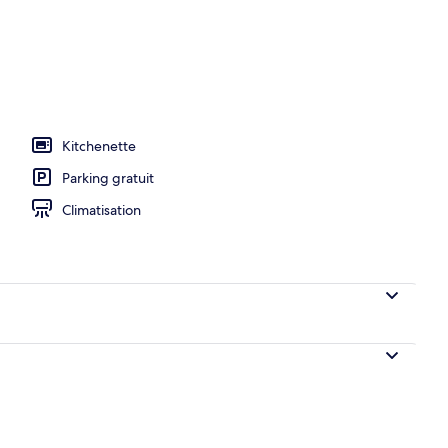
ieure (ouverte en saison), chaises longues
Kitchenette
Parking gratuit
Climatisation