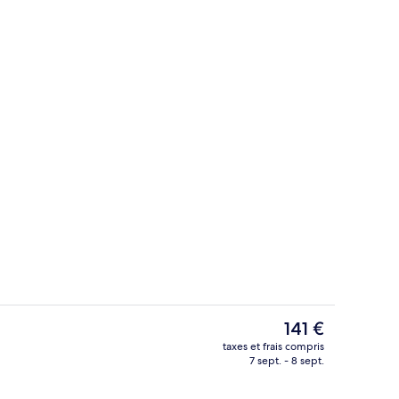
sance
Télévision à écran plat de 50 cm avec 
Le
141 €
prix
taxes et frais compris
actuel
7 sept. - 8 sept.
imité
Terrasse/Patio
est
de