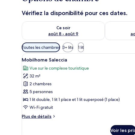
Vérifiez la disponibilité pour ces dates.
Vérifier la disponibilité pour ce soir août 8 - août 9
Vérifier la di
Ce soir
août 8 - août 9
ao
Filtres
Toutes les chambres
3+ lits
1 lit
disponibles
Afficher
Une chambre à coucher avec un 
pour
9
Mobilhome Saleccia
toutes
les
Vue sur le complexe touristique
les
chambres
32 m²
photos
pour
2 chambres
ce
5 personnes
type
1 lit double, 1 lit 1 place et 1 lit superposé (1 place)
de
Wi-Fi gratuit
chambre :
Plus
Plus de détails
Mobilhome
de
Saleccia
détails
Voir les pri
sur