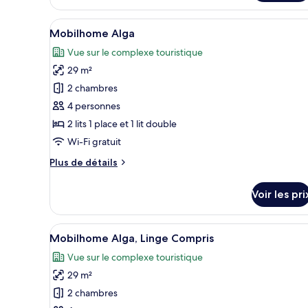
le
type
Afficher
Une maison mobile dotée d’une
10
de
Mobilhome Alga
toutes
chambre
Vue sur le complexe touristique
Mobilhome
les
Saleccia
29 m²
photos
pour
2 chambres
ce
4 personnes
type
2 lits 1 place et 1 lit double
de
Wi-Fi gratuit
chambre :
Plus
Plus de détails
Mobilhome
de
Alga
détails
Voir les pri
sur
le
type
Afficher
Une maison mobile dotée d’une
10
de
Mobilhome Alga, Linge Compris
toutes
chambre
Vue sur le complexe touristique
Mobilhome
les
Alga
29 m²
photos
pour
2 chambres