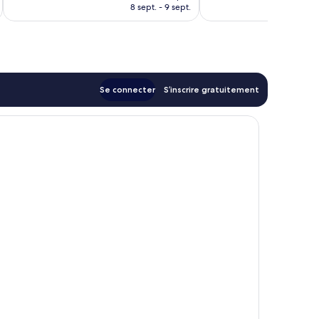
prix
8 sept. - 9 sept.
est
de
189 €
Se connecter
S’inscrire gratuitement