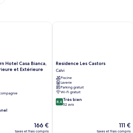
Hotel Casa Bianca, Piscine Intérieure et Extérieure
Residence Les Castors
Residence
n Hotel Casa Bianca,
Residence Les Castors
Les
rieure et Extérieure
Calvi
Castors
Piscine
Calvi
Laverie
Parking gratuit
Wi-Fi gratuit
 compagnie
8.4
Très bien
8,4
sur
52 avis
10,
nnel
Très
bien,
Le
Le
166 €
111 €
52 avis
nouveau
nouvea
taxes et frais compris
taxes et frais compris