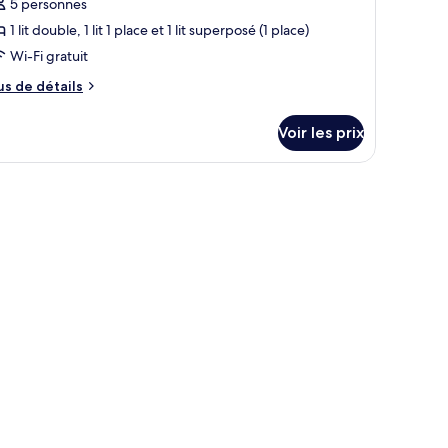
e
5 personnes
ype
1 lit double, 1 lit 1 place et 1 lit superposé (1 place)
e
Wi-Fi gratuit
hambre :
us
us de détails
obilhome
e
leccia,
tails
Voir les prix
inge
r
ompris
pe
bilier d’extérieur.
e
hambre
obilhome
leccia,
nge
mpris