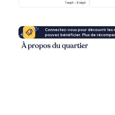
prix
1 sept. - 2 sept.
est
de
126 €
Connectez-vous pour découvrir les 
pouvez bénéficier. Plus de récompen
À propos du quartier