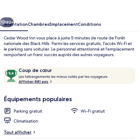
Inn
cédent
Suivant
182+
Présentation
Chambres
Emplacement
Conditions
Cedar Wood Inn vous place à juste 5 minutes de route de Forêt
nationale des Black Hills. Parmi les services gratuits, l'accès Wi-Fi et
le parking sans voiturier. Le personnel attentionné et l'emplacement
remportent un franc succès auprès des autres voyageurs.
Avis
9,4
Coup de cœur
voyageurs
L
sur
Les hébergements les mieux notés par les voyageurs
e
Afficher 881 avis
10,
s
Coup
Extérieur
de
Équipements populaires
h
cœur
é
b
Parking gratuit
Wi-Fi gratuit
e
r
Climatisation
g
e
Tout afficher
m