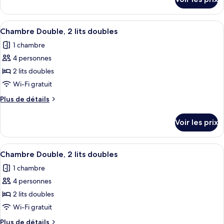
sur
Chambre
le
Double,
type
Afficher
Une chambre d’hôtel avec deux lits, u
2
7
de
Chambre Double, 2 lits doubles
toutes
chambre
lits
1 chambre
Chambre
les
doubles
Double,
4 personnes
photos
2
pour
2 lits doubles
lits
ce
doubles
Wi-Fi gratuit
type
Plus
Plus de détails
de
de
chambre :
détails
Voir les prix
sur
Chambre
le
Double,
type
Afficher
Une chambre avec deux lits, un miroir,
2
7
de
Chambre Double, 2 lits doubles
toutes
chambre
lits
1 chambre
Chambre
les
doubles
Double,
4 personnes
photos
2
pour
2 lits doubles
lits
ce
doubles
Wi-Fi gratuit
type
Plus
Plus de détails