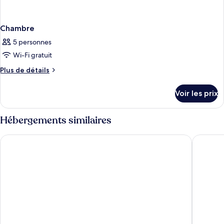
Chambre
5 personnes
Wi-Fi gratuit
Plus
Plus de détails
de
détails
Voir les prix
sur
le
type
Hébergements similaires
de
chambre
Deadwood Miners Hotel
Rocksin
Chambre