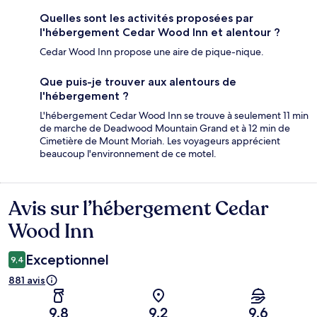
Quelles sont les activités proposées par
l'hébergement Cedar Wood Inn et alentour ?
Cedar Wood Inn propose une aire de pique-nique.
Que puis-je trouver aux alentours de
l'hébergement ?
L'hébergement Cedar Wood Inn se trouve à seulement 11 min
de marche de Deadwood Mountain Grand et à 12 min de
Cimetière de Mount Moriah. Les voyageurs apprécient
beaucoup l'environnement de ce motel.
Avis sur l’hébergement Cedar
Avis
Wood Inn
Exceptionnel
9,4
881 avis
9,8
9,2
9,6