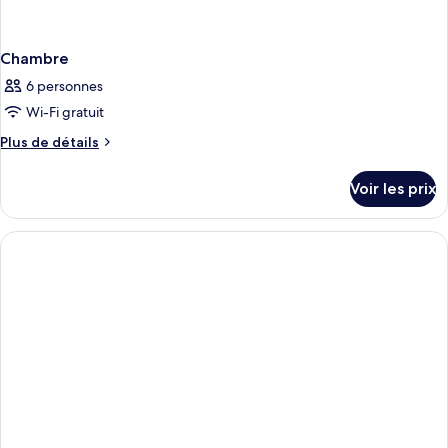
Chambre
6 personnes
Wi-Fi gratuit
Plus
Plus de détails
de
détails
Voir les prix
sur
le
type
de
chambre
Chambre