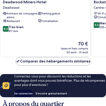
Deadwood
Rocksin
Deadwood Miners Hotel
Rocksi
Miners
by
Deadwood
Centre-
Hotel
Hard
Animaux de compagnie
Parking gratuit
Wi-Fi 
Deadwood
Rock
admis
Climat
Deadwo
Restaurant
Climatisation
Centre-
9.0
Mer
9,0
8.0
Très bien
ville
sur
255 a
8,0
sur
817 avis
de
10,
10,
Deadwo
Merveill
Très
255 avis
Le
70 €
bien,
nouveau
817 avis
taxes et frais compris
prix
30 août - 31 août
est
de
Comparer des hébergements similaires
70 €
Connectez-vous pour découvrir les réductions et les
avantages dont vous pouvez bénéficier. Plus de récompenses
pour plus d’aventures !
Se connecter
S’inscrire gratuitement
À propos du quartier