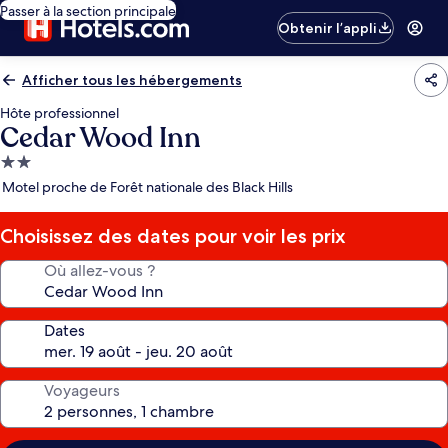
Passer à la section principale
Obtenir l’appli
Afficher tous les hébergements
Hôte professionnel
Cedar Wood Inn
Hébergement
2.0 étoiles
Motel proche de Forêt nationale des Black Hills
Choisissez des dates pour voir les prix
Où allez-vous ?
Dates
Voyageurs