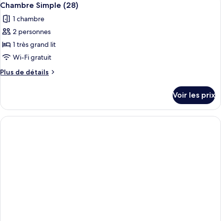
(27)
6
de
Chambre Simple (28)
toutes
chambre
1 chambre
Chambre
les
Simple
2 personnes
photos
(27)
pour
1 très grand lit
ce
Wi-Fi gratuit
type
Plus
Plus de détails
de
de
chambre :
détails
Voir les prix
sur
Chambre
le
Simple
type
(28)
de
chambre
Chambre
Simple
(28)