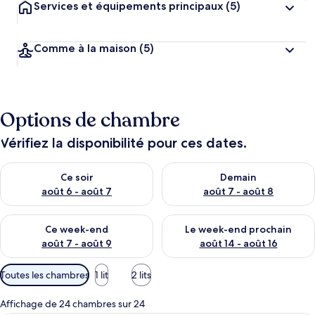
Services et équipements principaux
(5)
e
n
t
s
Comme à la maison
(5)
l
e
s
Options de chambre
m
i
Vérifiez la disponibilité pour ces dates.
e
u
Vérifier la disponibilité pour ce soir août 6 - août 7
Vérifier la disponibilité pour 
x
Ce soir
Demain
août 6 - août 7
août 7 - août 8
n
o
Vérifier la disponibilité pour ce week-end août 7 - août 9
Vérifier la disponibilité pour 
t
Ce week-end
Le week-end prochain
é
août 7 - août 9
août 14 - août 16
s
Filtres
Toutes les chambres
1 lit
2 lits
p
disponibles
a
pour
r
Affichage de 24 chambres sur 24
les