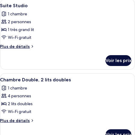
Afficher
Une chambre avec une tête de lit en b
7
l
Suite Studio
chambres
toutes
e
1 chambre
les
s
2 personnes
photos
v
pour
1 très grand lit
o
ce
y
Wi-Fi gratuit
a
type
Plus
Plus de détails
g
de
de
e
chambre :
détails
u
Voir les prix
sur
Suite
r
le
s
Studio
type
Afficher
Une chambre avec deux lits, un bureau
5
de
Chambre Double, 2 lits doubles
toutes
chambre
1 chambre
Suite
les
Studio
4 personnes
photos
pour
2 lits doubles
ce
Wi-Fi gratuit
type
Plus
Plus de détails
de
de
chambre :
détails
Voir les prix