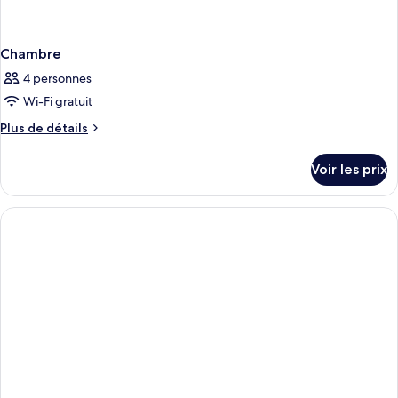
Chambre
4 personnes
Wi-Fi gratuit
Plus
Plus de détails
de
détails
Voir les prix
sur
le
type
de
chambre
Chambre