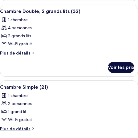
Double,
type
Afficher
Une chambre avec deux lits, une armoir
2
8
de
Chambre Double, 2 grands lits (32)
toutes
chambre
grands
1 chambre
Chambre
les
lits
Double,
4 personnes
photos
(31)
2
pour
2 grands lits
grands
ce
lits
Wi-Fi gratuit
(31)
type
Plus
Plus de détails
de
de
chambre :
détails
Voir les prix
sur
Chambre
le
Double,
type
Afficher
Une chambre à coucher avec un lit en 
2
7
de
Chambre Simple (21)
toutes
chambre
grands
1 chambre
Chambre
les
lits
Double,
2 personnes
photos
(32)
2
pour
1 grand lit
grands
ce
lits
Wi-Fi gratuit
(32)
type
Plus
Plus de détails
de
de