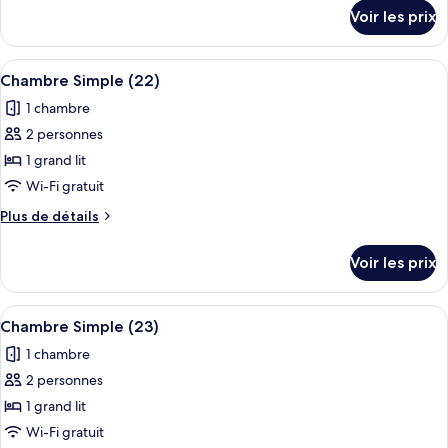
chambre :
détails
Voir les prix
sur
Chambre
le
Simple
type
Afficher
Chambre Simple (22) | Wi-Fi gratuit, d
(21)
6
de
Chambre Simple (22)
toutes
chambre
1 chambre
Chambre
les
Simple
2 personnes
photos
(21)
pour
1 grand lit
ce
Wi-Fi gratuit
type
Plus
Plus de détails
de
de
chambre :
détails
Voir les prix
sur
Chambre
le
Simple
type
Afficher
Une chambre à coucher comprenant un li
(22)
7
de
Chambre Simple (23)
toutes
chambre
1 chambre
Chambre
les
Simple
2 personnes
photos
(22)
pour
1 grand lit
ce
Wi-Fi gratuit