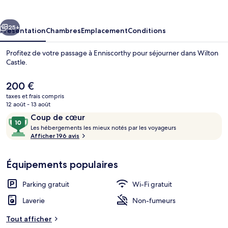
cédent
Suivant
25+
Présentation
Chambres
Emplacement
Conditions
Profitez de votre passage à Enniscorthy pour séjourner dans Wilton
Castle.
Le
200 €
prix
taxes et frais compris
actuel
12 août - 13 août
est
Avis
10
Coup de cœur
de
voyageurs
L
sur
Les hébergements les mieux notés par les voyageurs
200 €.
e
Afficher 196 avis
Extérieur
10,
s
Coup
de
Équipements populaires
h
cœur
é
b
Parking gratuit
Wi-Fi gratuit
e
r
Laverie
Non-fumeurs
g
e
Tout afficher
m