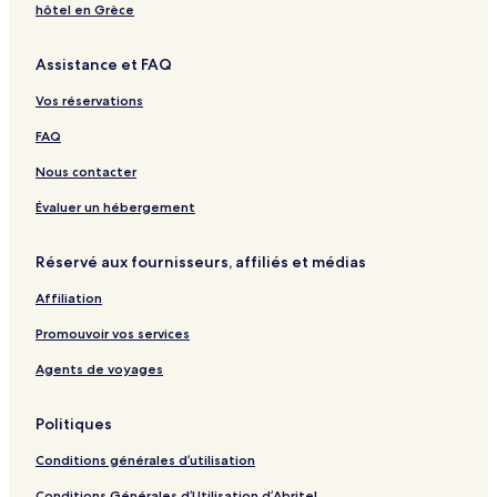
t
e
a
n
e
hôtel en Grèce
e
.
g
a
l
l
e
t
E
Assistance et FAQ
a
i
n
n
o
n
Vos réservations
d
n
i
L
S
s
FAQ
e
p
c
i
a
o
Nous contacter
s
r
u
t
Évaluer un hébergement
r
h
e
y
Réservé aux fournisseurs, affiliés et médias
C
l
Affiliation
u
b
Promouvoir vos services
Agents de voyages
Politiques
Conditions générales d’utilisation
Conditions Générales d’Utilisation d’Abritel