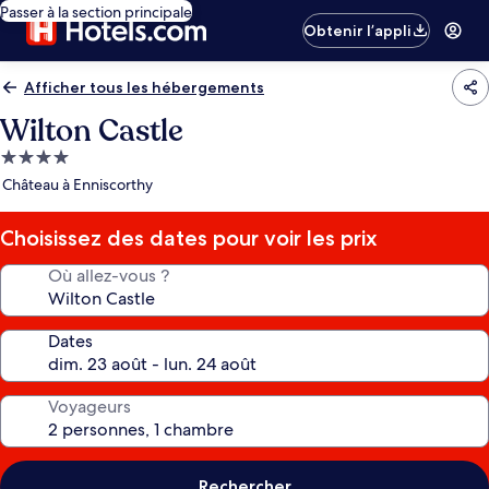
Passer à la section principale
Obtenir l’appli
Afficher tous les hébergements
Wilton Castle
Hébergement
4.0 étoiles
Château à Enniscorthy
Choisissez des dates pour voir les prix
Où allez-vous ?
Dates
Voyageurs
Rechercher