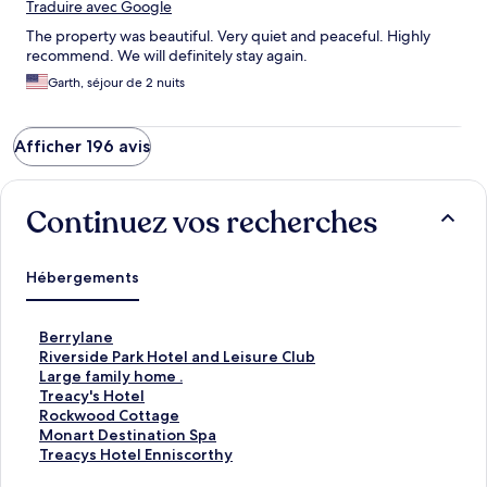
Traduire avec Google
The property was beautiful. Very quiet and peaceful. Highly
recommend. We will definitely stay again.
Garth, séjour de 2 nuits
Afficher 196 avis
Continuez vos recherches
Hébergements
L
Berrylane
i
L
Riverside Park Hotel and Leisure Club
e
i
L
Large family home .
n
e
i
L
Treacy's Hotel
o
n
e
i
L
Rockwood Cottage
u
o
n
e
i
L
Monart Destination Spa
v
u
o
n
e
i
L
Treacys Hotel Enniscorthy
r
v
u
o
n
e
i