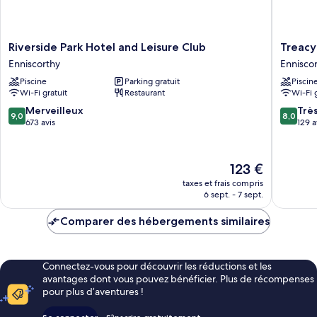
Riverside
Treacy's
Riverside Park Hotel and Leisure Club
Treacy
Park
Hotel
Enniscorthy
Ennisco
Hotel
Ennisco
Piscine
Parking gratuit
Piscin
and
Wi-Fi gratuit
Restaurant
Wi-Fi 
Leisure
Club
9.0
8.0
Merveilleux
Trè
9,0
8,0
Enniscorthy
sur
sur
673 avis
129 a
10,
10,
Merveilleux,
Très
673 avis
bien,
Le
123 €
129 avis
nouveau
taxes et frais compris
prix
6 sept. - 7 sept.
est
de
Comparer des hébergements similaires
123 €
Connectez-vous pour découvrir les réductions et les
avantages dont vous pouvez bénéficier. Plus de récompenses
pour plus d’aventures !