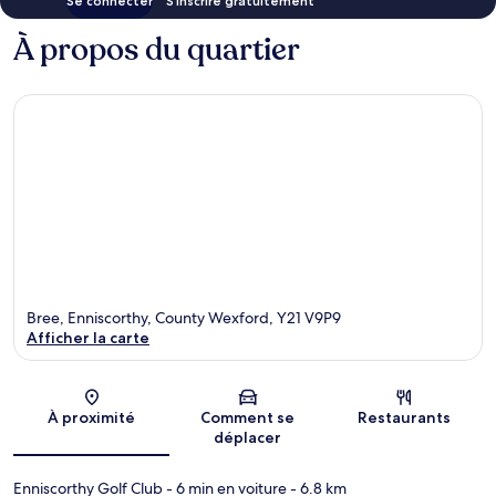
Se connecter
S’inscrire gratuitement
À propos du quartier
Bree, Enniscorthy, County Wexford, Y21 V9P9
Afficher la carte
Carte
À proximité
Comment se
Restaurants
déplacer
Enniscorthy Golf Club
- 6 min en voiture
- 6.8 km