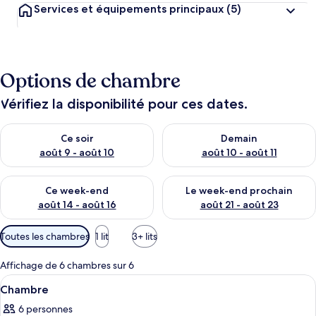
Services et équipements principaux
(5)
e
n
t
s
Options de chambre
l
e
s
Vérifiez la disponibilité pour ces dates.
m
Vérifier la disponibilité pour ce soir août 9 - août 10
Vérifier la disponibilité pour 
Ce soir
Demain
i
e
août 9 - août 10
août 10 - août 11
u
x
Vérifier la disponibilité pour ce week-end août 14 - août 16
Vérifier la disponibilité pour
Ce week-end
Le week-end prochain
n
août 14 - août 16
août 21 - août 23
o
t
Filtres
Toutes les chambres
1 lit
3+ lits
é
disponibles
s
pour
Affichage de 6 chambres sur 6
les
p
Afficher
Une chambre à coucher comprenant un 
7
Chambre
chambres
a
toutes
r
6 personnes
les