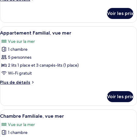
de
détails
Voir les prix
sur
le
type
Afficher
Une chambre d’hôtel moderne aux coule
6
de
Appartement Familial, vue mer
toutes
chambre
Vue sur la mer
Family
les
Room
1 chambre
photos
With
pour
5 personnes
Sea
ce
View
2 lits 1 place et 3 canapés-lits (1 place)
type
Wi-Fi gratuit
de
Plus
Plus de détails
chambre :
de
Appartement
détails
Voir les prix
sur
Familial,
le
vue
type
Afficher
Une chambre d’hôtel avec un lit, un bu
mer
8
de
Chambre Familiale, vue mer
toutes
chambre
Vue sur la mer
Appartement
les
Familial,
1 chambre
photos
vue