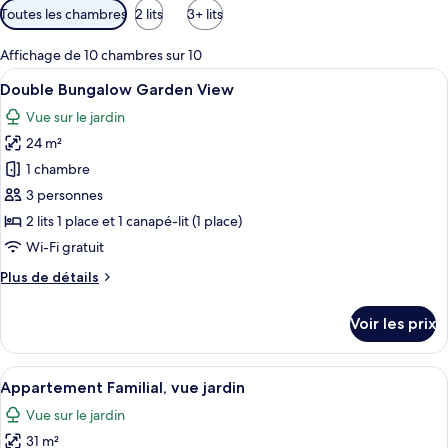
Filtres
Toutes les chambres
2 lits
3+ lits
disponibles
pour
Affichage de 10 chambres sur 10
les
Afficher
Un espace extérieur aménagé, abrité et
8
Double Bungalow Garden View
chambres
toutes
Vue sur le jardin
les
24 m²
photos
pour
1 chambre
ce
3 personnes
type
2 lits 1 place et 1 canapé-lit (1 place)
de
Wi-Fi gratuit
chambre :
Plus
Plus de détails
Double
de
Bungalow
détails
Voir les prix
Garden
sur
le
View
type
Afficher
Une pièce comprenant un lit, une chais
7
de
Appartement Familial, vue jardin
toutes
chambre
Vue sur le jardin
Double
les
Bungalow
31 m²
photos