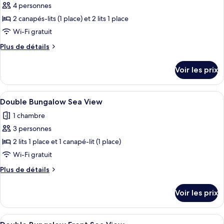
pour
4 personnes
mer
ce
2 canapés-lits (1 place) et 2 lits 1 place
type
Wi-Fi gratuit
de
Plus
Plus de détails
chambre :
de
Chambre
détails
Voir les prix
sur
Familiale,
le
vue
type
Afficher
Une chambre d’hôtel avec deux lits, une
mer
7
de
Double Bungalow Sea View
toutes
chambre
1 chambre
Chambre
les
Familiale,
3 personnes
photos
vue
pour
2 lits 1 place et 1 canapé-lit (1 place)
mer
ce
Wi-Fi gratuit
type
Plus
Plus de détails
de
de
chambre :
détails
Voir les prix
sur
Double
le
Bungalow
type
Afficher
Une chambre d’hôtel avec un lit, un ca
Sea
5
de