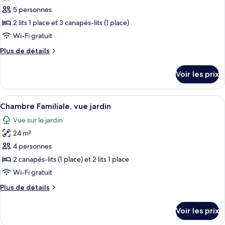
Garden
pour
5 personnes
View
ce
2 lits 1 place et 3 canapés-lits (1 place)
type
Wi-Fi gratuit
de
Plus
Plus de détails
chambre :
de
Appartement
détails
Voir les prix
sur
Familial,
le
vue
type
Afficher
Un espace extérieur aménagé, abrité et
jardin
3
de
Chambre Familiale, vue jardin
toutes
chambre
Vue sur le jardin
Appartement
les
Familial,
24 m²
photos
vue
pour
4 personnes
jardin
ce
2 canapés-lits (1 place) et 2 lits 1 place
type
Wi-Fi gratuit
de
Plus
Plus de détails
chambre :
de
Chambre
détails
Voir les prix
sur
Familiale,
le