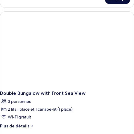
sur
le
type
de
chambre
Double
Bungalow
with
Sea
View
Double Bungalow with Front Sea View
3 personnes
2 lits 1 place et 1 canapé-lit (1 place)
Wi-Fi gratuit
Plus
Plus de détails
de