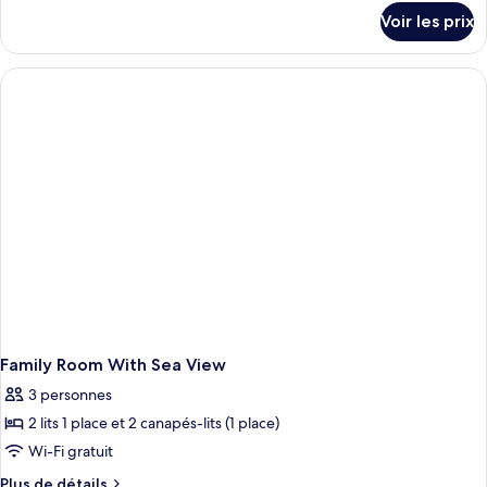
détails
Voir les prix
sur
le
type
de
chambre
Double
Bungalow
with
Front
Sea
View
Family Room With Sea View
3 personnes
2 lits 1 place et 2 canapés-lits (1 place)
Wi-Fi gratuit
Plus
Plus de détails