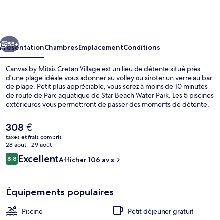
by
Mitsis
Cretan
cédent
Suivant
Village
55+
Présentation
Chambres
Emplacement
Conditions
Canvas by Mitsis Cretan Village est un lieu de détente situé près
d'une plage idéale vous adonner au volley ou siroter un verre au bar
de plage. Petit plus appréciable, vous serez à moins de 10 minutes
de route de Parc aquatique de Star Beach Water Park. Les 5 piscines
extérieures vous permettront de passer des moments de détente,
tandis que ceux souhaitant se faire chouchouter pourront profiter
des massages, des soins du visage et des soins corporels.
Le
308 €
L'établissement Veranta, l'un des 3 restaurants, sert le déjeuner et le
prix
taxes et frais compris
dîner. Cet hôtel tout inclus abrite en outre 2 bars en bord de piscine,
actuel
28 août - 29 août
un club pour enfants (gratuit) et une salle de fitness.
Soins corporels, soins du visage
est
Avis
Excellent
8,8
Afficher 106 avis
de
8,8 sur 10
voyageurs
308 €.
Équipements populaires
Piscine
Petit déjeuner gratuit