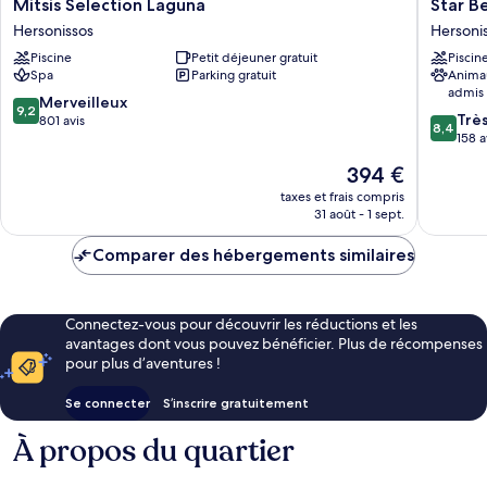
Mitsis
Star
Mitsis Selection Laguna
Star B
Selection
Beach
Hersonissos
Hersoni
Laguna
Village
Piscine
Petit déjeuner gratuit
Piscin
Hersonissos
and
Spa
Parking gratuit
Anima
Water
admis
Park
9.2
Merveilleux
9,2
8.4
Hersoni
Trè
sur
801 avis
8,4
sur
158 a
10,
10,
Merveilleux,
Le
394 €
Très
801 avis
nouveau
bien,
taxes et frais compris
prix
31 août - 1 sept.
158 avis
est
de
Comparer des hébergements similaires
394 €
Connectez-vous pour découvrir les réductions et les
avantages dont vous pouvez bénéficier. Plus de récompenses
pour plus d’aventures !
Se connecter
S’inscrire gratuitement
À propos du quartier