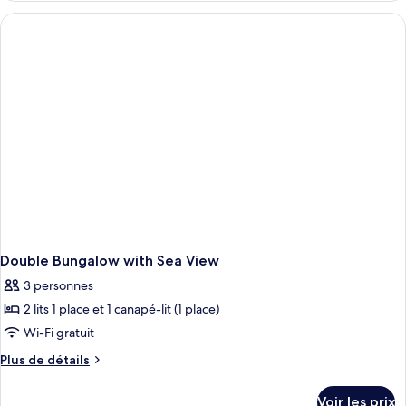
vue
type
jardin
de
chambre
Chambre
Familiale,
vue
jardin
Double Bungalow with Sea View
3 personnes
2 lits 1 place et 1 canapé-lit (1 place)
Wi-Fi gratuit
Plus
Plus de détails
de
détails
Voir les prix