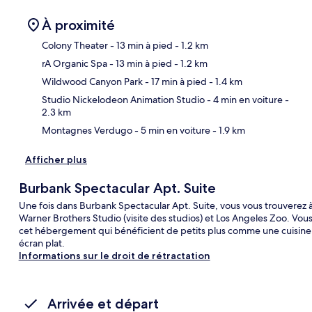
À proximité
Colony Theater
- 13 min à pied
- 1.2 km
rA Organic Spa
- 13 min à pied
- 1.2 km
Car
Wildwood Canyon Park
- 17 min à pied
- 1.4 km
Studio Nickelodeon Animation Studio
- 4 min en voiture
-
2.3 km
Montagnes Verdugo
- 5 min en voiture
- 1.9 km
Afficher plus
Burbank Spectacular Apt. Suite
Une fois dans Burbank Spectacular Apt. Suite, vous vous trouverez 
Warner Brothers Studio (visite des studios) et Los Angeles Zoo. Vo
cet hébergement qui bénéficient de petits plus comme une cuisine, u
écran plat.
Informations sur le droit de rétractation
Arrivée et départ