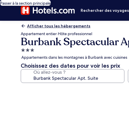
Passer à la section principale
Rechercher des voyage
Afficher tous les hébergements
Appartement entier
·
Hôte professionnel
Burbank Spectacular Ap
Hébergement
3.0 étoiles
Appartements dans les montagnes à Burbank avec cuisines
Choisissez des dates pour voir les prix
Où allez-vous ?
Galerie
photos
de
l’hébergement
Burbank