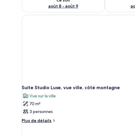
août 8 - août 9
ao
Suite Studio Luxe, vue ville, côté montagne
Vue sur la ville
70 m²
3 personnes
Plus
Plus de détails
de
détails