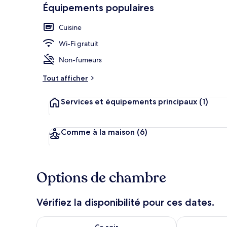
Équipements populaires
Cuisine
Fer et planch
Wi-Fi gratuit
Non-fumeurs
Tout afficher
Services et équipements principaux
(1)
Comme à la maison
(6)
Options de chambre
Vérifiez la disponibilité pour ces dates.
Vérifier la disponibilité pour ce soir août 8 - août 9
Vérifier la di
Ce soir