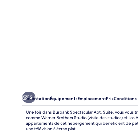
Spectacular
Apt.
Suite
12+
Présentation
Équipements
Emplacement
Prix
Conditions
Une fois dans Burbank Spectacular Apt. Suite, vous vous tr
comme Warner Brothers Studio (visite des studios) et Los
appartements de cet hébergement qui bénéficient de petit
une télévision à écran plat.