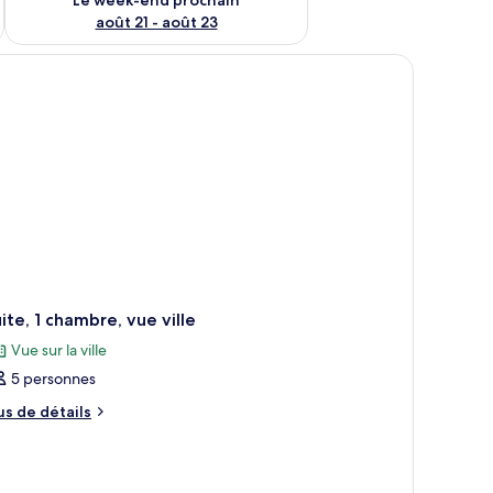
août 21 - août 23
ite, 1 chambre, vue ville
Vue sur la ville
5 personnes
us
us de détails
e
tails
r