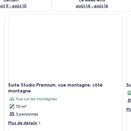
ût 9 - août 10
août 14 - août 16
Suite Studio Premium, vue montagne, côté
Su
montagne
Vue sur les montagnes
70 m²
Pl
Pl
3 personnes
d
dé
Plus
Plus de détails
su
de
le