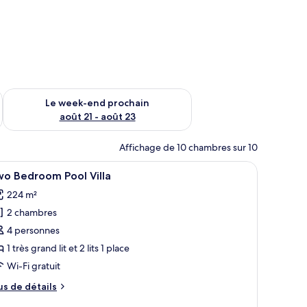
-end août 14 - août 16
Vérifier la disponibilité pour le week-end prochain août 21 - 
Le week-end prochain
août 21 - août 23
Affichage de 10 chambres sur 10
and lit, un téléviseur à écran plat fixé au mur et une vue sur l’océan par la
fficher
Une piscine avec un mur blanc et un motif tex
32
wo Bedroom Pool Villa
outes
224 m²
s
2 chambres
hotos
our
4 personnes
e
1 très grand lit et 2 lits 1 place
ype
Wi-Fi gratuit
e
us
us de détails
hambre :
e