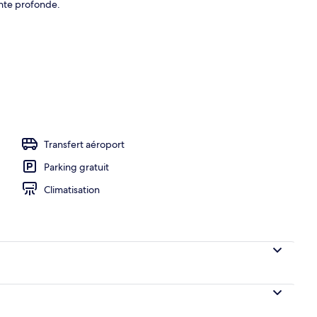
nte profonde.
Ocean Villa | Vue sur la plage/l’océan
Transfert aéroport
Parking gratuit
Climatisation