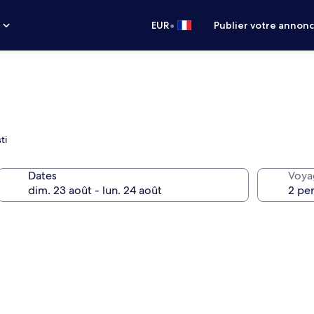
•
s
EUR
Publier votre annon
ti
Dates
Voya