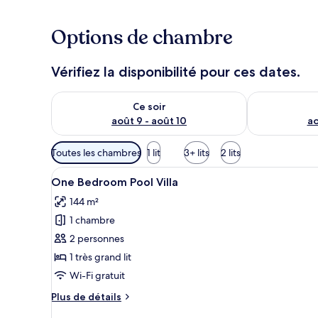
Options de chambre
Vérifiez la disponibilité pour ces dates.
Vérifier la disponibilité pour ce soir août 9 - août 10
Vérifier la di
Ce soir
août 9 - août 10
ao
Filtres
Toutes les chambres
1 lit
3+ lits
2 lits
disponibles
Afficher
Une chambre d’hôtel avec un lit
pour
23
One Bedroom Pool Villa
toutes
les
144 m²
les
chambres
1 chambre
photos
pour
2 personnes
ce
1 très grand lit
type
Wi-Fi gratuit
de
Plus
Plus de détails
chambre :
de