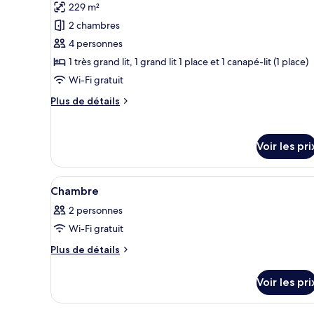
Bedroom
229 m²
photos
Sunrise
pour
2 chambres
Villa
ce
4 personnes
type
1 très grand lit, 1 grand lit 1 place et 1 canapé-lit (1 place)
de
Wi-Fi gratuit
chambre :
Plus
Plus de détails
Two
de
Bedrooms
détails
Ocean
sur
Voir les pri
le
Villa
type
de
Afficher
Literie de qualité supérieure, 
6
chambre
Chambre
toutes
Two
2 personnes
Bedrooms
les
Ocean
Wi-Fi gratuit
photos
Villa
pour
Plus
Plus de détails
de
ce
détails
type
Voir les pri
sur
de
le
chambre :
type