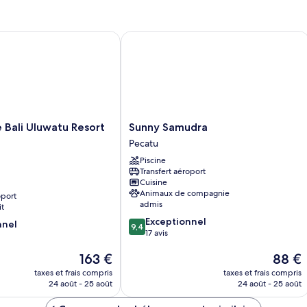
ali Uluwatu Resort & Spa
Sunny Samudra
Sunny
 Bali Uluwatu Resort
Sunny Samudra
Samudra
Pecatu
Pecatu
Piscine
Transfert aéroport
Cuisine
Animaux de compagnie
oport
admis
it
9.4
Exceptionnel
nnel
9,4
sur
17 avis
10,
Le
Le
163 €
88 €
Exceptionnel,
nouveau
nouvea
17 avis
taxes et frais compris
taxes et frais compris
prix
prix
24 août - 25 août
24 août - 25 août
est
est
de
de