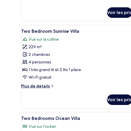
One
détails
sur
Bedroom
le
Voir les pri
Pool
type
Villa
de
Afficher
Une chambre d’hôtel moderne do
chambre
22
Two Bedroom Sunrise Villa
One
toutes
Bedroom
Vue sur la colline
les
Pool
229 m²
photos
Villa
pour
2 chambres
ce
4 personnes
type
1 très grand lit et 2 lits 1 place
de
Wi-Fi gratuit
chambre :
Plus
Plus de détails
Two
de
Bedroom
détails
Voir les pri
Sunrise
sur
le
Villa
type
Afficher
Un complexe résidentiel moder
35
de
Two Bedrooms Ocean Villa
toutes
chambre
Vue sur l’océan
Two
les