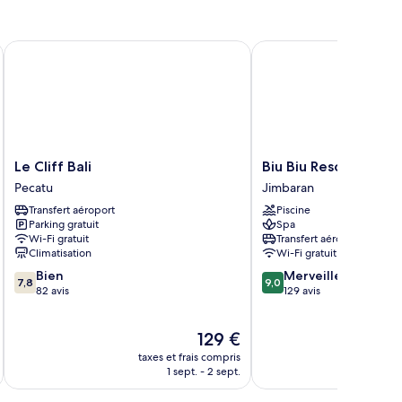
Le Cliff Bali
Biu Biu Resort Bali
Le
Biu
Le Cliff Bali
Biu Biu Resort Bali
Cliff
Biu
Pecatu
Jimbaran
Bali
Resort
Transfert aéroport
Piscine
Pecatu
Bali
Parking gratuit
Spa
Jimbaran
Wi-Fi gratuit
Transfert aéroport
Climatisation
Wi-Fi gratuit
7.8
9.0
Bien
Merveilleux
7,8
9,0
sur
sur
82 avis
129 avis
10,
10,
Bien,
Merveilleux,
Le
129 €
82 avis
129 avis
u
nouveau
taxes et frais compris
tax
prix
1 sept. - 2 sept.
est
de