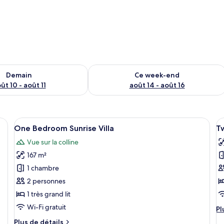
sponibilité pour demain août 10 - août 11
Vérifier la disponibilité pour ce week
Demain
Ce week-end
ût 10 - août 11
août 14 - août 16
, un bureau, une chaise, une télévision et une vue sur la piscine.
Afficher
Une chambre d’hôtel moderne avec un gr
A
18
One Bedroom Sunrise Villa
T
toutes
t
Vue sur la colline
les
le
167 m²
photos
p
pour
p
1 chambre
ce
c
2 personnes
type
t
1 très grand lit
de
d
Wi-Fi gratuit
Pl
Pl
chambre :
c
d
Plus
Plus de détails