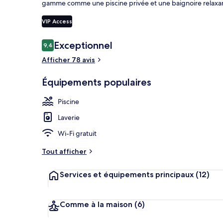
gamme comme une piscine privée et une baignoire relaxa
VIP Access
Two Bedrooms 
Avis
Exceptionnel
9,4
9,4 sur 10
voyageurs
Afficher 78 avis
Équipements populaires
Piscine
Laverie
Wi-Fi gratuit
Tout afficher
Services et équipements principaux
(12)
Comme à la maison
(6)