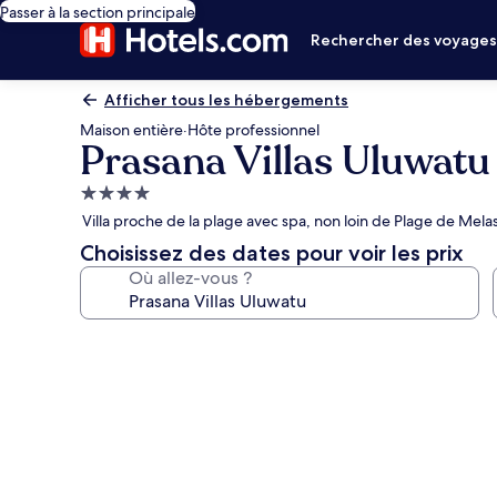
Passer à la section principale
Rechercher des voyage
Afficher tous les hébergements
Maison entière
·
Hôte professionnel
Prasana Villas Uluwatu
Hébergement
4.0 étoiles
Villa proche de la plage avec spa, non loin de Plage de Melas
Choisissez des dates pour voir les prix
Où allez-vous ?
Galerie
photos
de
l’hébergement
Prasana