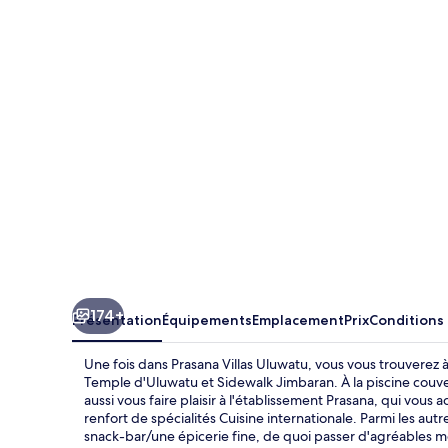
Villas
Uluwatu
174+
Présentation
Équipements
Emplacement
Prix
Conditions
Une fois dans Prasana Villas Uluwatu, vous vous trouverez
Temple d'Uluwatu et Sidewalk Jimbaran. À la piscine couve
aussi vous faire plaisir à l'établissement Prasana, qui vous 
renfort de spécialités Cuisine internationale. Parmi les au
snack-bar/une épicerie fine, de quoi passer d'agréables mom