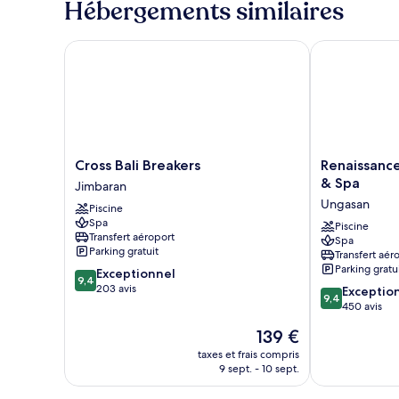
Hébergements similaires
de
Chambre
chambre
Chambre
Cross Bali Breakers
Renaissance B
Cross
Renaissance
Cross Bali Breakers
Renaissance
Bali
Bali
& Spa
Jimbaran
Breakers
Uluwatu
Ungasan
Piscine
Jimbaran
Resort
Spa
&
Piscine
Transfert aéroport
Spa
Spa
Parking gratuit
Transfert aér
Ungasan
Parking gratu
9.4
Exceptionnel
9,4
sur
203 avis
9.4
Exceptio
9,4
10,
sur
450 avis
Exceptionnel,
10,
Le
139 €
203 avis
Exceptionnel,
nouveau
450 avis
taxes et frais compris
prix
9 sept. - 10 sept.
est
de