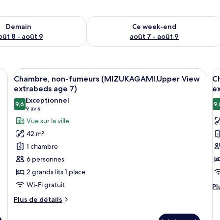
sponibilité pour demain août 8 - août 9
Vérifier la disponibilité pour ce week
Demain
Ce week-end
oût 8 - août 9
août 7 - août 9
lits, un canapé et une échelle.
Afficher
Une chambre d’hôtel avec un grand lit,
A
12
Chambre, non-fumeurs (MIZUKAGAMI,Upper View
C
toutes
t
extrabeds age 7)
ex
les
le
Exceptionnel
9,6
9,
photos
p
9,6 sur 10
(9 avis)
9 avis
pour
p
Vue sur la ville
ce
c
42 m²
type
t
1 chambre
de
d
6 personnes
chambre :
c
2 grands lits 1 place
Chambre,
C
Wi-Fi gratuit
non-
S
Pl
Pl
d
fumeurs
n
Plus
Plus de détails
dé
(MIZUKAGAMI,Upper
de
f
su
détails