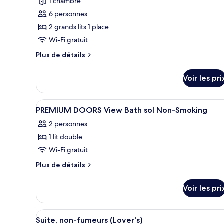
1 chambre
de
6 personnes
chambre :
2 grands lits 1 place
Chambre
Wi-Fi gratuit
Supérieure,
non-
Plus
Plus de détails
fumeurs
de
détails
(Upper
Voir les pri
sur
Floor,
le
Limited
type
Afficher
Intérieur
1
de
edition)
PREMIUM DOORS View Bath sol Non-Smoking
toutes
chambre
2 personnes
Chambre
les
Supérieure,
1 lit double
photos
non-
pour
Wi-Fi gratuit
fumeurs
ce
(Upper
Plus
Plus de détails
Floor,
type
de
Limited
détails
de
Voir les pri
edition)
sur
chambre :
le
PREMIUM
type
Afficher
Un salon moderne avec un canap
9
DOORS
de
Suite, non-fumeurs (Lover's)