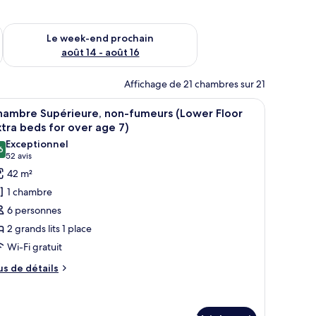
-end août 7 - août 9
Vérifier la disponibilité pour le week-end prochain août 14 - a
Le week-end prochain
août 14 - août 16
Affichage de 21 chambres sur 21
 un canapé, une télévision et une fenêtre donnant sur la ville.
fficher
Une chambre d’hôtel avec un grand lit, un cana
6
hambre Supérieure, non-fumeurs (Lower Floor
outes
tra beds for over age 7)
s
Exceptionnel
6
hotos
9,6 sur 10
(52 avis)
52 avis
our
42 m²
e
1 chambre
ype
6 personnes
e
2 grands lits 1 place
hambre :
Wi-Fi gratuit
hambre
upérieure,
us
us de détails
e
on-
tails
umeurs
r