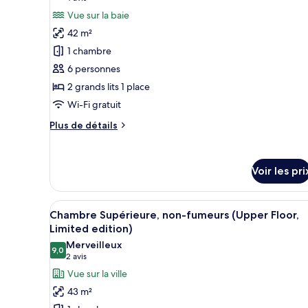
for
fumeurs
photos
over
Vue sur la baie
(Upper
pour
age
Floor
42 m²
ce
extra
7)
1 chambre
type
beds
6 personnes
for
de
over
2 grands lits 1 place
chambre :
age
Chambre
Wi-Fi gratuit
7)
Supérieure,
Plus
Plus de détails
non-
de
détails
fumeurs,
sur
vue
Voir les pri
le
baie
type
de
Afficher
Une chambre d’hôtel avec deux l
chambre
7
Chambre Supérieure, non-fumeurs (Upper Floor,
toutes
Chambre
Limited edition)
Supérieure,
les
Merveilleux
non-
9,0
photos
9,0 sur 10
(2 avis)
2 avis
fumeurs,
pour
vue
Vue sur la ville
ce
baie
43 m²
type