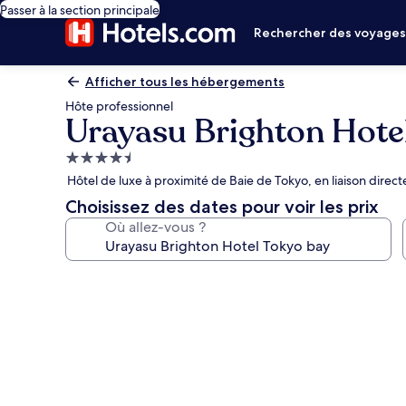
Passer à la section principale
Rechercher des voyage
Afficher tous les hébergements
Hôte professionnel
Urayasu Brighton Hote
Hébergement
4.5 étoiles
Hôtel de luxe à proximité de Baie de Tokyo, en liaison direc
Choisissez des dates pour voir les prix
Où allez-vous ?
Galerie
photos
de
l’hébergement
Urayasu