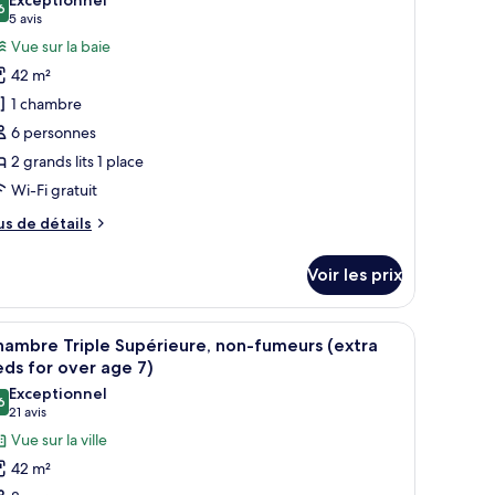
uble,
6
hotos
9,6 sur 10
(5 avis)
5 avis
n-
our
Vue sur la baie
meurs
e
he
42 m²
ol
ype
1 chambre
th)
e
6 personnes
hambre :
2 grands lits 1 place
hambre
Wi-Fi gratuit
upérieure,
on-
us
us de détails
umeurs,
e
tails
ue
Voir les prix
r
aie
Upper
pe
 la ville.
 canapé et une échelle.
fficher
Une chambre d’hôtel avec deux lits, une télév
4
e
loor)
ambre Triple Supérieure, non-fumeurs (extra
outes
hambre
ds for over age 7)
hambre
s
Exceptionnel
périeure,
6
hotos
9,6 sur 10
(21 avis)
21 avis
n-
our
Vue sur la ville
meurs,
e
e
42 m²
ie
ype