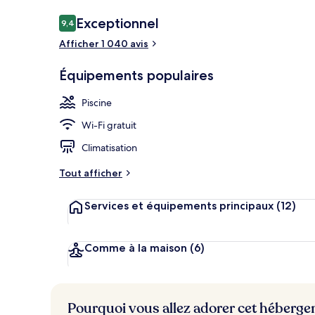
Avis
Exceptionnel
9,4
9,4 sur 10
voyageurs
Afficher 1 040 avis
Extérieur
Équipements populaires
Piscine
Wi-Fi gratuit
Climatisation
Tout afficher
Services et équipements principaux
(12)
Comme à la maison
(6)
Pourquoi vous allez adorer cet héberg