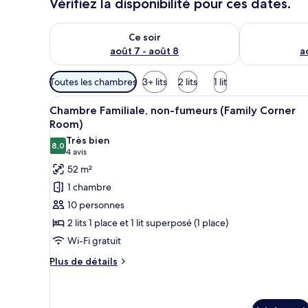
Vérifiez la disponibilité pour ces dates.
Vérifier la disponibilité pour ce soir août 7 - août 8
Vérifier la di
Ce soir
août 7 - août 8
a
Filtres
Toutes les chambres
3+ lits
2 lits
1 lit
disponibles
Afficher
Une chambre d’hôtel avec deux 
pour
5
Chambre Familiale, non-fumeurs (Family Corner
toutes
les
Room)
les
chambres
Très bien
8,0
photos
8,0 sur 10
(4 avis)
4 avis
pour
52 m²
ce
1 chambre
type
10 personnes
de
2 lits 1 place et 1 lit superposé (1 place)
chambre :
Wi-Fi gratuit
Chambre
Familiale,
Plus
Plus de détails
de
non-
détails
fumeurs
sur