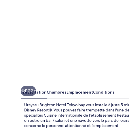
Brighton
Hotel
Tokyo
bay
122+
Présentation
Chambres
Emplacement
Conditions
Urayasu Brighton Hotel Tokyo bay vous installe à juste 5 m
Disney Resort®. Vous pouvez faire trempette dans l'une de
spécialités Cuisine internationale de l'établissement Restau
en outre un bar / salon et une navette vers le parc de loisi
concerne le personnel attentionné et l'emplacement.