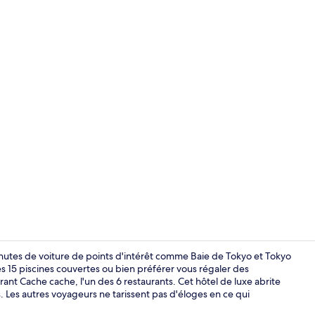
Vidéo de l’
inutes de voiture de points d'intérêt comme Baie de Tokyo et Tokyo
s 15 piscines couvertes ou bien préférer vous régaler des
rant Cache cache, l'un des 6 restaurants. Cet hôtel de luxe abrite
Équipements
rs. Les autres voyageurs ne tarissent pas d'éloges en ce qui